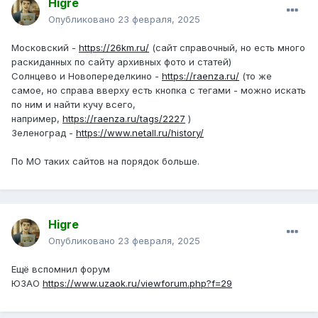
Higre
Опубликовано
23 февраля, 2025
Московский -
https://26km.ru/
(сайт справочный, но есть много
раскиданных по сайту архивных фото и статей)
Солнцево и Новопеределкино -
https://raenza.ru/
(то же
самое, но справа вверху есть кнопка с тегами - можно искать
по ним и найти кучу всего,
например,
https://raenza.ru/tags/2227
)
Зеленоград -
https://www.netall.ru/history/
По МО таких сайтов на порядок больше.
Higre
Опубликовано
23 февраля, 2025
Ещё вспомнил форум
ЮЗАО
https://www.uzaok.ru/viewforum.php?f=29