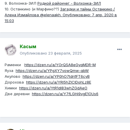
9. Волхонка-ЗИЛ
Родной райончег - Волхонка-ЗИЛ
10. Останкино (и Марфино??)
Загадки и тайны Останкино /
Алена Измайлова @elenaakh. Опубликовано: 7 апр. 2020 в
15:03
Касым
Опубликовано
23 февраля, 2025
Раменки
https://dzen.ru/a/YOrQSA8eGyqMDR-M
Яуза
https://dzen.ru/a/YPgXY7vowQmw-qbW
Акулово
https://dzen.ru/a/YP0hO7tdn1FT6cyB
Дорохова
https://dzen.ru/a/YRI5hZIClDohLz8E
Химки
https://dzen.ru/a/YtR1dl83whZGdAeO
Две деревни
https://dzen.ru/a/Y7fLGHi9vgE1OUs6