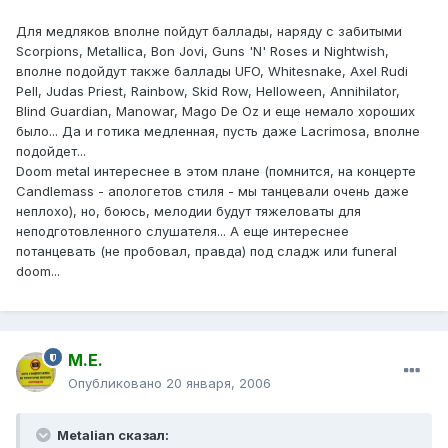
Для медляков вполне пойдут баллады, наряду с забитыми
Scorpions, Metallica, Bon Jovi, Guns 'N' Roses и Nightwish,
вполне подойдут также баллады UFO, Whitesnake, Axel Rudi
Pell, Judas Priest, Rainbow, Skid Row, Helloween, Annihilator,
Blind Guardian, Manowar, Mago De Oz и еще немало хороших
было... Да и готика медленная, пусть даже Lacrimosa, вполне
подойдет...
Doom metal интереснее в этом плане (помнится, на концерте
Candlemass - апологетов стиля - мы танцевали очень даже
неплохо), но, боюсь, мелодии будут тяжеловаты для
неподготовленного слушателя... А еще интереснее
потанцевать (не пробовал, правда) под сладж или funeral
doom...
М.Е.
Опубликовано
20 января, 2006
Metalian сказал: