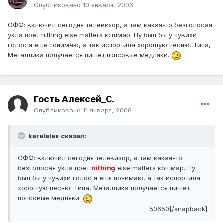
Опубликовано
10 января, 2006
ОФФ: включил сегодня телевизор, а там какая-то безголосая
укла поёт nithing else matters кошмар. Ну был бы у чувихи
голос я ещё понимаю, а так испортила хорошую песню. Типа,
Металлика получается пишет попсовые медляки.
Гость Алексей_С.
Опубликовано
11 января, 2006
karelalex сказал:
ОФФ: включил сегодня телевизор, а там какая-то
безголосая укла поёт
nithing
else matters кошмар. Ну
был бы у чувихи голос я ещё понимаю, а так испортила
хорошую песню. Типа, Металлика получается пишет
попсовые медляки.
50650[/snapback]