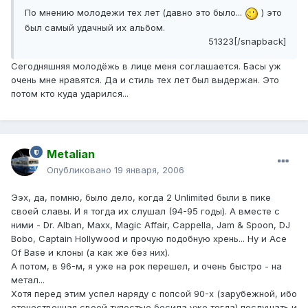
По мнению молодежи тех лет (давно это было...
) это
был самый удачный их альбом.
51323[/snapback]
Cегодняшняя молодёжь в лице меня соглашается. Басы уж
очень мне нравятся. Да и стиль тех лет был выдержан. Это
потом кто куда ударился...
Metalian
Опубликовано
19 января, 2006
Ээх, да, помню, было дело, когда 2 Unlimited были в пике
своей славы. И я тогда их слушал (94-95 годы). А вместе с
ними - Dr. Alban, Maxx, Magic Affair, Cappella, Jam & Spoon, DJ
Bobo, Captain Hollywood и прочую подобную хрень... Ну и Ace
Of Base и клоны (а как же без них).
А потом, в 96-м, я уже на рок перешел, и очень быстро - на
метал...
Хотя перед этим успел наряду с попсой 90-х (зарубежной, ибо
отечественная своей тупостью бесила уже тогда) послушать и