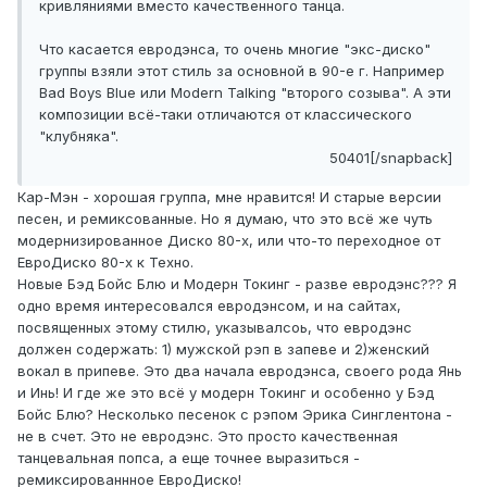
кривляниями вместо качественного танца.
Что касается евродэнса, то очень многие "экс-диско"
группы взяли этот стиль за основной в 90-е г. Например
Bad Boys Вlue или Modern Talking "второго созыва". А эти
композиции всё-таки отличаются от классического
"клубняка".
50401[/snapback]
Кар-Мэн - хорошая группа, мне нравится! И старые версии
песен, и ремиксованные. Но я думаю, что это всё же чуть
модернизированное Диско 80-х, или что-то переходное от
ЕвроДиско 80-х к Техно.
Новые Бэд Бойс Блю и Модерн Токинг - разве евродэнс??? Я
одно время интересовался евродэнсом, и на сайтах,
посвященных этому стилю, указывалсоь, что евродэнс
должен содержать: 1) мужской рэп в запеве и 2)женский
вокал в припеве. Это два начала евродэнса, своего рода Янь
и Инь! И где же это всё у модерн Токинг и особенно у Бэд
Бойс Блю? Несколько песенок с рэпом Эрика Синглентона -
не в счет. Это не евродэнс. Это просто качественная
танцевальная попса, а еще точнее выразиться -
ремиксированнное ЕвроДиско!