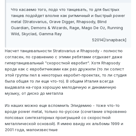
Что касаемо того, подо что танцевать, то для быстрых
танцев подойдет вполне как ритмичный и быстрый power
metal (Stratovarius, Grave Digger, Rhapsody, Blind
Guardian, Demons & Wizards, Rage, Mago De Oz, Running
Wild, Skyclad, Gamma Ray
52014[/snapback]
Насчет танцевальности Stratovarius и Rhapsody - полностю
согласен, по сравнению с этими ребятами отдыхает даже
гипертанцевальный "скоростной евробит". Хотя Rhapsody
вроде как с евробитчиками как раз дружили (то ли солист
этой группы пел в некоторых евробит-проектах, то ли студия
была общая то ли еще что-то). В общем Италия всегда
выдавала на-гора хорошую мелодичную и динамичную
музыку, от диско до металла
Из наших можно еще вспомнить Эпидемию - тоже что-то
вроде power metal, только по-русски (сочетание откровенно
попсовых синтезаторных проигрышей со скоростной
металлической основой). Я имею ввиду их альбомы 1999 и
2001 года, малоизвестные