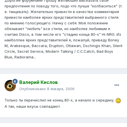
Дорогие форумчане! Прошу желаюших высказать свои
предпочтения по поводу того, подо что лучше "колбаситься" (т.
е. танцевать). Желательно привести в качестве комментария
привести наиболее ярких представителей выбранного стиля
по мнению голосующего. Начну с себя. Моё положение
обязывает "любить" все стили, но наиболее любимым я
считаю Disco, в том числе его "стадию конца 80-х" Hi-NRG. Из
наиболлее ярких представителей я, пожалуй, приведу Boney
M, Arabesque, Baccara, Eruption, Ottawan, Dschingis Khan, Silent
Circle, Secret Service, Modern Talking / C.C.Catch, Bad Boys
Blue, Radiorama...
Валерий Кислов
Опубликовано
8 января, 2006
Только ты перечислил не конец 80-х, а начало и середину.
А так, наши вкусы совпадают.