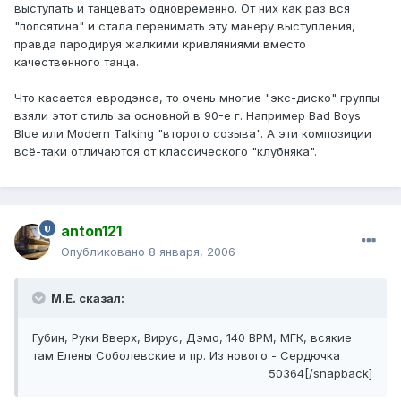
выступать и танцевать одновременно. От них как раз вся
"попсятина" и стала перенимать эту манеру выступления,
правда пародируя жалкими кривляниями вместо
качественного танца.
Что касается евродэнса, то очень многие "экс-диско" группы
взяли этот стиль за основной в 90-е г. Например Bad Boys
Вlue или Modern Talking "второго созыва". А эти композиции
всё-таки отличаются от классического "клубняка".
anton121
Опубликовано
8 января, 2006
М.Е. сказал:
Губин, Руки Вверх, Вирус, Дэмо, 140 ВРМ, МГК, всякие
там Елены Соболевские и пр. Из нового - Сердючка
50364[/snapback]