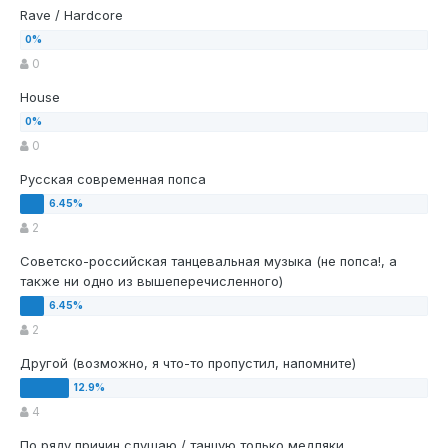
Rave / Hardcore
0
House
0
Русская современная попса
2
Советско-российская танцевальная музыка (не попса!, а
также ни одно из вышеперечисленного)
2
Другой (возможно, я что-то пропустил, напомните)
4
По ряду причин слушаю / танцую только медляки