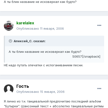
А ты блин название не исковеркал как будто?
karelalex
Опубликовано
11 января, 2006
Алексей_С. сказал:
А ты блин название не исковеркал как будто?
50657[/snapback]
НЕ надо путать опечатки с испоганиванием песни.
Гость
Опубликовано
15 января, 2006
Я лично из т.н. танцевальной предпочитаю последний альбом
"Бутырки". Шансонный текст + абсолютно танцевальные ритмы