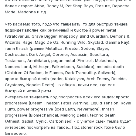
более старое: Abba, Boney M, Pet Shop Boys, Erasure, Depeche
Mode, Madonna и т.д...
Что касаемо того, подо что танцевать, то для быстрых танцев
подойдет вполне как ритмичный и быстрый power metal
(Stratovarius, Grave Digger, Rhapsody, Blind Guardian, Demons &
Wizards, Rage, Mago De Oz, Running Wild, Skyclad, Gamma Ray),
так и thrash (ранняя Metallica, Kreator, Sodom, Slayer,
Destruction, Dark Angel, Coroner, Assassin, Sepultura,
Testament, Annihilator), pagan metal (Finntroll, Melechesh,
Nomans Land, Mithotyn, Falkenbach, Suidakra), melodic death
(Children Of Bodom, In Flames, Dark Tranquillity, Soilwork),
просто быстрый death (Vader, Kataklysm, Arch Enemy, Deicide,
Cryptopsy, Napalm Death) - в общем, почти все, где есть
быстрый и четкий ритм.
Интереснее танцевать под прогрессив всех его видов: просто
progressive (Dream Theater, Fates Warning, Liquid Tension, Royal
Hunt), power progressive (Iced Earth, Nevermore), thrash
progressive (Biomechanical, Mekong Delta), techno death
(Atheist, Sadist, Cynic, Carbonized) - с учетом смен темпа будет
интересно посмотреть на такое... Под stoner rock тоже было
бы весело...