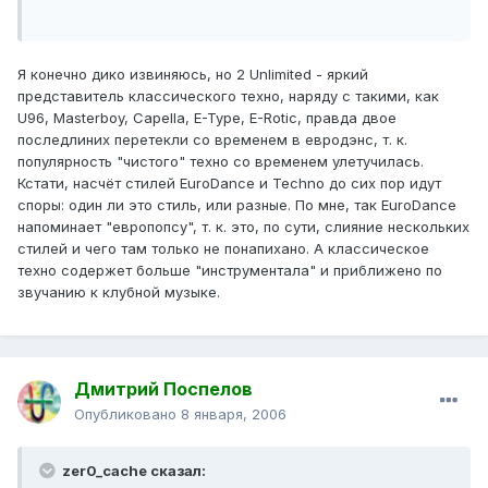
Я конечно дико извиняюсь, но 2 Unlimited - яркий
представитель классического техно, наряду с такими, как
U96, Masterboy, Capella, E-Type, E-Rotic, правда двое
последлиних перетекли со временем в евродэнс, т. к.
популярность "чистого" техно со временем улетучилась.
Кстати, насчёт стилей EuroDance и Techno до сих пор идут
споры: один ли это стиль, или разные. По мне, так EuroDance
напоминает "европопсу", т. к. это, по сути, слияние нескольких
стилей и чего там только не понапихано. А классическое
техно содержет больше "инструментала" и приближено по
звучанию к клубной музыке.
Дмитрий Поспелов
Опубликовано
8 января, 2006
zer0_cache сказал: