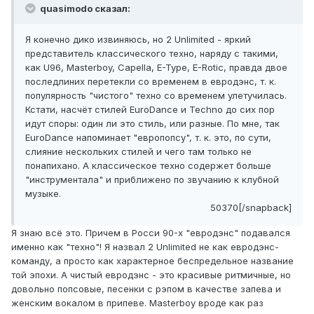
quasimodo сказал:
Я конечно дико извиняюсь, но 2 Unlimited - яркий
представитель классического техно, наряду с такими,
как U96, Masterboy, Capella, E-Type, E-Rotic, правда двое
последлиних перетекли со временем в евродэнс, т. к.
популярность "чистого" техно со временем улетучилась.
Кстати, насчёт стилей EuroDance и Techno до сих пор
идут споры: один ли это стиль, или разные. По мне, так
EuroDance напоминает "европопсу", т. к. это, по сути,
слияние нескольких стилей и чего там только не
понапихано. А классическое техно содержет больше
"инструментала" и приближено по звучанию к клубной
музыке.
50370[/snapback]
Я знаю всё это. Причем в Росси 90-х "евродэнс" подавался
именно как "техно"! Я назвал 2 Unlimited не как евродэнс-
команду, а просто как характерное беспредельное название
той эпохи. А чистый евродэнс - это красивые ритмичные, но
довольно попсовые, песенки с рэпом в качестве запева и
женским вокалом в припеве. Masterboy вроде как раз