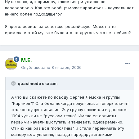
Ну не знаю, я, к примеру, такие вещни ужасно не
перевариваю. Как это вообще может нравиться - неужели нет
ничего более подходящего?
Я проголосовал за советско-российскую. Может в те
времена в этой музыке было что-то другое, чего нет сейчас?
М.Е.
Опубликовано
8 января, 2006
quasimodo сказал:
А что вы скажете по поводу Сергея Лемоха и группы
"Кар-мэн"? Она была некогда популярна, а теперь влачит
жалкое существование. Эту группу называли в далёком
1994 чуть ли не "русским техно". Имено её солисты
первыми начали выступать и танцевать одновременно.
От них как раз вся "попсятина" и стала перенимать эту
манеру выступления, правда пародируя жалкими