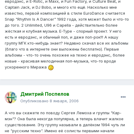
евродэнс, и E-Rotic, и Maxx, и Fun Factory, и Culture Beat, и
Captain Jack, и DJ Bobo, и много кто ещё. Насколько мне
известно, первой композицией в стиле EuroDance считается
Snap "Rhythm Is A Dancer" 1992 года, хотя может было и что-то
до того. 2 Unlimited, U96 и Capella - действительно более
жёсткая и клубная музыка. E-Type - спорный проект. У него
есть и евродэнс, и обычный поп, и даже поп-рок!!! А нашу
группу МГК кто-нибудь знает? Недавно скачал все их альбомы
(благо что в интернете они выложены бесплатно). Первые
альбомы - что-то очень похожее на техно и евродэнс, более
новые - красивая мелодичная поп-музыка, что-то вроде
ускоренного Миража
Дмитрий Поспелов
Опубликовано
8 января, 2006
А что вы скажете по поводу Сергея Лемоха и группы "Кар-
мэн"? Она была некогда популярна, а теперь влачит жалкое
существование. Эту группу называли в далёком 1994 чуть ли
не "русским техно". Имено её солисты первыми начали