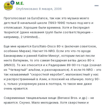
М.Е.
Опубликовано
8 января, 2006
Проголосовал за EuroDance, так как это музыка моего
детства! В начальной школе (1993-1996) только под него и
отплясывал. Хорошие были времена. Хотя и беспредел
творился! (даже названия групп были соответствующие -
например, 2 Unlimited)...
Еще мне нравится Euro/Italo-Disco 80-х (включая советское,
особенно Мираж). Насчет Hi-NRG. Если это что-то вроде
Бананарамы и ранней Кайли Миноуг, которым писал песли
некто Ватерман, то это самая бездарная ветвь диско 80-х
(ИМХО). То же относится и к Радиораме 89-90-го года (скачал
их "Четвертый" альбом, и разочаровался). А если Hi-NRG - это
так называемый "скоростной евробит", малоизвестный у нас
и распространенный в Азии, и похожий на обычную. попсу 90-
х, только ускоренную раза в полтора, то такое мне даже
очень нравится.
Современные танцевальные вещи (Benassi Bros. и др.) - не
нравятся. Скучно. Мало мелодизма. Хотя сверстники и