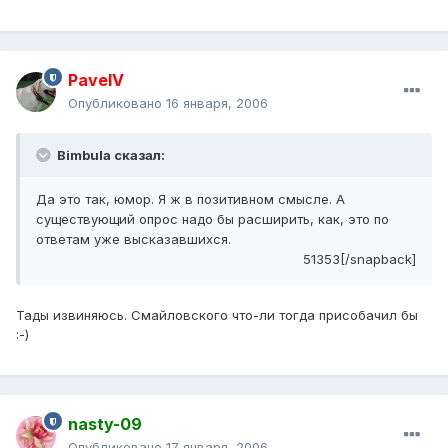
PavelV
Опубликовано
16 января, 2006
Bimbula сказал:
Да это так, юмор. Я ж в позитивном смысле. А
существующий опрос надо бы расширить, как, это по
ответам уже высказавшихся.
51353[/snapback]
Тады извиняюсь. Смайловского что-ли тогда присобачил бы
:-)
nasty-09
Опубликовано
17 января, 2006