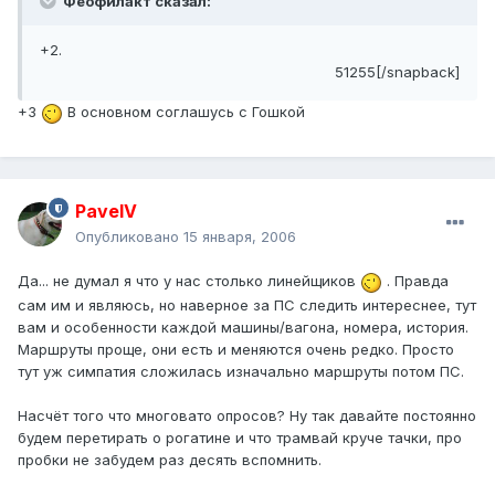
Феофилакт сказал:
+2.
51255[/snapback]
+3
В основном соглашусь с Гошкой
PavelV
Опубликовано
15 января, 2006
Да... не думал я что у нас столько линейщиков
. Правда
сам им и являюсь, но наверное за ПС следить интереснее, тут
вам и особенности каждой машины/вагона, номера, история.
Маршруты проще, они есть и меняются очень редко. Просто
тут уж симпатия сложилась изначально маршруты потом ПС.
Насчёт того что многовато опросов? Ну так давайте постоянно
будем перетирать о рогатине и что трамвай круче тачки, про
пробки не забудем раз десять вспомнить.