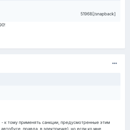
51968[/snapback]
90!
ет - к тому применять санкции, предусмотренные этим
 автобусе, правда, в электричке). но если ко мне