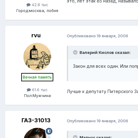
это, лет этак 85 назад, назыв
42.8 тыс
Город:
москва, лобня
rvu
Опубликовано
19 января, 2006
Валерий Кислов сказал:
Закон для всех один. Или поп
Вечная память
61.6 тыс
Лучше к депутату Питерского 
Пол:
Мужчина
ГАЗ-31013
Опубликовано
19 января, 2006
Малыш сказал: