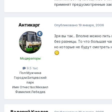
применят предусмотренные закон
Антикарг
Опубликовано
19 января, 2006
Зря вы так... Вполне можно пить
без разницы. То что большая ча
но которые не будут смотреть 
Модераторы
9.5 тыс
Пол:
Мужчина
Город:
м.Битцевский
парк
Имя Отчество:
Михаил
Фамилия:
Лебедев
Валерий Кислов