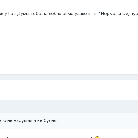
си у Гос Думы тебе на лоб клеймо узаконить: "Нормальный, пус
го не нарушая и не буяня.