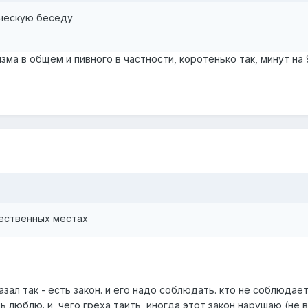
ическую беседу
зма в общем и пивного в частности, коротенько так, минут на 
щественных местах
казал так - есть закон. и его надо соблюдать. кто не соблюда
нь люблю. и, чего греха таить, иногда этот закон нарушаю (не в