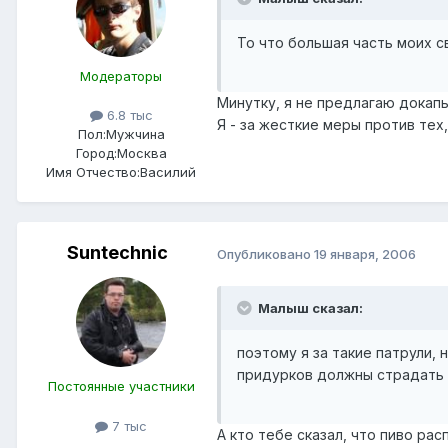
То что большая часть моих с
Модераторы
Минутку, я не предлагаю докапы
6.8 тыс
Я - за жесткие меры против тех
Пол:
Мужчина
Город:
Москва
Имя Отчество:
Василий
Suntechnic
Опубликовано
19 января, 2006
Малыш сказал:
поэтому я за такие патрули, 
придурков должны страдать
Постоянные участники
7 тыс
А кто тебе сказал, что пиво ра