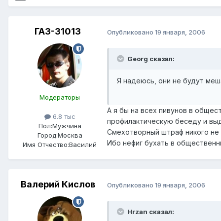
ГАЗ-31013
Опубликовано
19 января, 2006
Georg сказал:
Я надеюсь, они не будут меша
Модераторы
А я бы на всех пивунов в общес
6.8 тыс
профилактическую беседу и вы
Пол:
Мужчина
Смехотворный штраф никого не 
Город:
Москва
Ибо нефиг бухать в общественны
Имя Отчество:
Василий
Валерий Кислов
Опубликовано
19 января, 2006
Hrzan сказал: