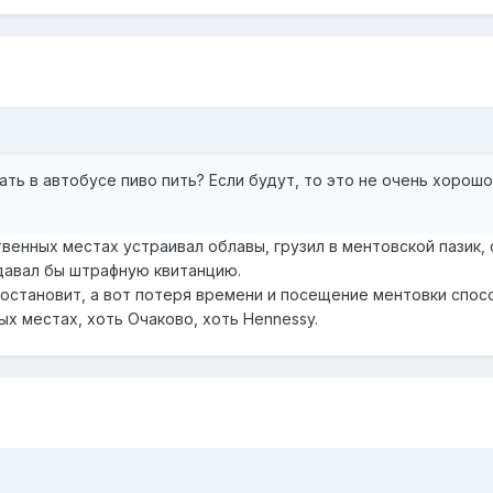
ть в автобусе пиво пить? Если будут, то это не очень хорошо
твенных местах устраивал облавы, грузил в ментовской пазик
давал бы штрафную квитанцию.
остановит, а вот потеря времени и посещение ментовки спосо
х местах, хоть Очаково, хоть Нennessy.