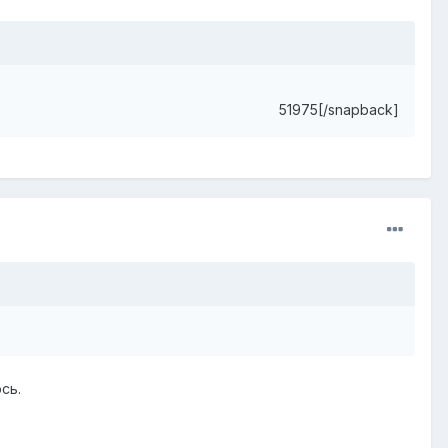
51975[/snapback]
сь.