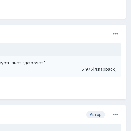
усть пьет где хочет".
51975[/snapback]
Автор