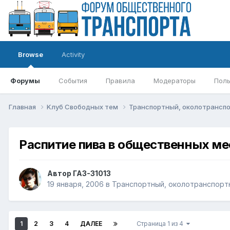
Browse
Activity
Форумы
События
Правила
Модераторы
Поль
Главная
Kлуб Свободных тем
Транспортный, околотрансп
Распитие пива в общественных ме
Автор
ГАЗ-31013
19 января, 2006
в
Транспортный, околотранспорт
1
2
3
4
ДАЛЕЕ
Страница 1 из 4