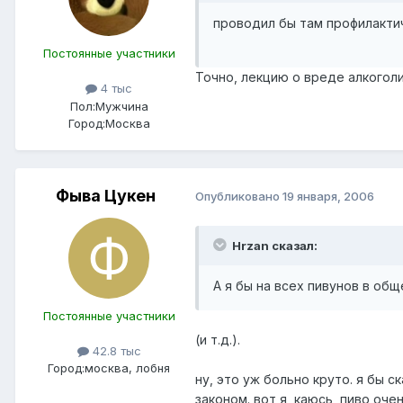
проводил бы там профилакт
Постоянные участники
Точно, лекцию о вреде алкоголи
4 тыс
Пол:
Мужчина
Город:
Москва
Фыва Цукен
Опубликовано
19 января, 2006
Hrzan сказал:
А я бы на всех пивунов в об
Постоянные участники
(и т.д.).
42.8 тыс
Город:
москва, лобня
ну, это уж больно круто. я бы с
законом. вот я, каюсь, пиво оче