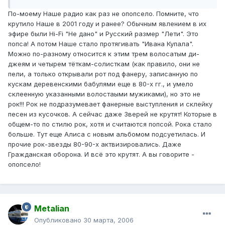
По-моему Наше радио как раз не опопсело. Помните, что
крутило Наше в 2001 году и ранее? Обычным явлением в их
эфире были Hi-Fi "Не дано" и Русский размер "Лети". Это
попса! А потом Наше стало протягивать "Ивана Купала".
Можно по-разному относится к этим трем волосатым ди-
джеям и четырем тёткам-солисткам (как правило, они не
пели, а только открывали рот под фанеру, записанную по
кускам деревенскими бабулями еще в 80-х гг., и умело
склеенную указанными волостаыми мужиками), но это не
рок!!! Рок не подразумевает фанерные выступления и склейку
песен из кусочков. А сейчас даже Зверей не крутят! Которые в
общем-то по стилю рок, хотя и считаются попсой. Рока стало
больше. Тут еще Алиса с новым альбомом подсуетилась. И
прочие рок-звезды 80-90-х актвизировались. Даже
Гражданская оборона. И всё это крутят. А вы говорите -
опопсело!
Metalian
Опубликовано
30 марта, 2006