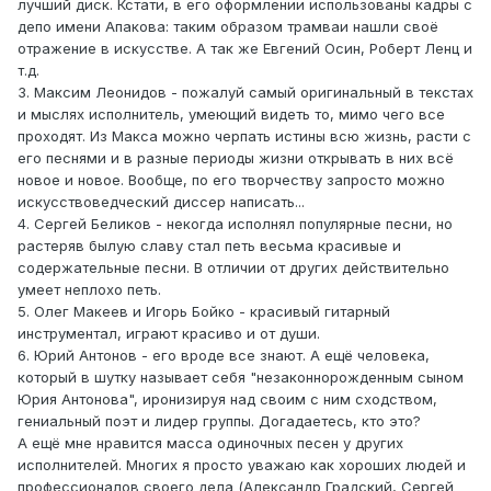
лучший диск. Кстати, в его оформлении использованы кадры с
депо имени Апакова: таким образом трамваи нашли своё
отражение в искусстве. А так же Евгений Осин, Роберт Ленц и
т.д.
3. Максим Леонидов - пожалуй самый оригинальный в текстах
и мыслях исполнитель, умеющий видеть то, мимо чего все
проходят. Из Макса можно черпать истины всю жизнь, расти с
его песнями и в разные периоды жизни открывать в них всё
новое и новое. Вообще, по его творчеству запросто можно
искусствоведческий диссер написать...
4. Сергей Беликов - некогда исполнял популярные песни, но
растеряв былую славу стал петь весьма красивые и
содержательные песни. В отличии от других действительно
умеет неплохо петь.
5. Олег Макеев и Игорь Бойко - красивый гитарный
инструментал, играют красиво и от души.
6. Юрий Антонов - его вроде все знают. А ещё человека,
который в шутку называет себя "незаконнорожденным сыном
Юрия Антонова", иронизируя над своим с ним сходством,
гениальный поэт и лидер группы. Догадаетесь, кто это?
А ещё мне нравится масса одиночных песен у других
исполнителей. Многих я просто уважаю как хороших людей и
профессионалов своего дела (Александр Градский, Сергей