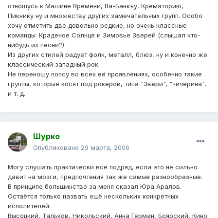
отношусь к Машине Времени, Ва-Банкъу, Крематорию,
Пикнику ну и множеству других замечательных групп. Особо
хочу отметить две довольно редкие, но очень классные
команды: Краденое Солнце и Зимовье Зверей (слышал кто-
нибудь их песни?).
Из других стилей радует фолк, металл, блюз, ну и конечно же
классический западный рок.
Не переношу попсу во всех её проявлениях, особенно такие
группы, которые косят под рокеров, типа "Звери", "чичерина",
и т. д.
Шурко
Опубликовано
29 марта, 2006
Могу слушать практически всё подряд, если это не сильно
давит на мозги, предпочтения так же самые разнообразные.
В принципе большинство за меня сказал Юра Аралов.
Остаётся только назвать ещё нескольких конкретных
исполителей:
Высоцкий, Тальков, Никольский, Анна Герман, Боярский, Кино;