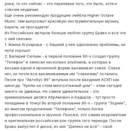
рока, то что сейчас - это перепевки того, что было, хотя и
совсем неудачые.
Ещё очень рекомендую продукцию лейбла Higher Octave
Music: там выпускают красивую инструментальную музыку.
Берите, не прогадаете!
Из Российских авторов больше люблю группу Браво и всё что
с ней связано:
1. Жанна Агузарова - с башней у неё однозначно проблемы, но
пела хорошо!
2. Валерий Сюткин - в первой половине 80-х создал группу
"Телефон" и записал несколько альбомов, в которых в
весьма едкой и ироничной форме высмеивал совок. Совка
нет, но почти все высмеиваемые им "совкизмы" остались.
Песня про "Автобус 86" актульна после введения АСКП как
никогда. "Куплю на слом многоэтажный дом" - этим сегодня
никого не удивишь. Но самое удивительное - это
криминальные деляги АбрАмович и Кадыров - тут просто
попадание в точку! Во второй половине 80-х - группа "Зодчие",
во многом продолжение "Телефона", только более
профессиональное и звучное. Похоже, это самая искромётная
и оригинальная российская рок-группа того периода. После
Браво выпустил 4 диска, из них "Далеко не всё" - свой