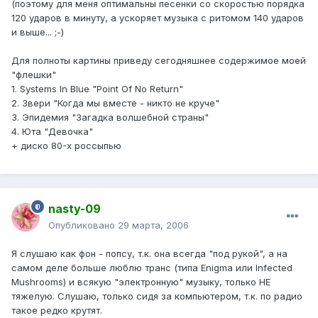
(поэтому для меня оптимальны песенки со скоростью порядка
120 ударов в минуту, а ускоряет музыка с ритомом 140 ударов
и выше... ;-)
Для полноты картины приведу сегодняшнее содержимое моей
"флешки"
1. Systems In Blue "Point Of No Return"
2. Звери "Когда мы вместе - никто не круче"
3. Эпидемия "Загадка волшебной страны"
4. Юта "Девочка"
+ диско 80-х россыпью
nasty-09
Опубликовано
29 марта, 2006
Я слушаю как фон - попсу, т.к. она всегда "под рукой", а на
самом деле больше люблю транс (типа Enigma или Infected
Mushrooms) и всякую "электронную" музыку, только НЕ
тяжелую. Слушаю, только сидя за компьютером, т.к. по радио
такое редко крутят.