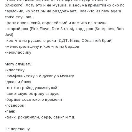
близкого). Хоть это и не музыка, и весьма примитивно оно по
гармонии, но хотя бы не раздражает... Кое-что из new age'а
тоже слушаю...
-фолк славянский, европейский и кое-что из этники
-старый рок (Pink Floyd, Dire Straits), хард-рок (Scorpions, Bon
Jovi)
-кое-что из русского рока (ДДТ, Кино, Облачный Край)
-менестрельщину и кое-что из бардов
-неоклассику
Могу слушать:
-классику
-симфоническую и духовую музыку
-джаз и блюз
-тот же грайнд упомянутый
-советскую эстраду старую
-бардов советского времени
-говнорок
-панк
-фанк, рокабилли, серф, свинг и т.д.
Не переношу: