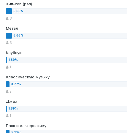
Хип-хоп (рэп)
3
Метал
3
Клубную
1
Классическую музыку
2
Джаз
1
Панк и альтернативу