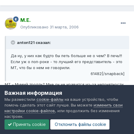
М.Е.
Опубликовано
31 марта, 2006
anton121 сказал:
Да ну, у них как будто бы петь больше не о чем? В печь!!!
Если уж о поп-роке - то лучший его представитель - это
МТ, что бы о нем не говорили.
61482[/snapback]
МТ - Мумий тролль? Мне он не нравится из-за непонятности
текстов. Он с этим перебарщивает. Равно как и Земфира.
Важная информация
Смысл их большинства песен до меня не доходит. А лучший
Мы разместили
cookie-файлы
на ваше устройство, чтобы
отечественный поп-рок - это Юта! Песенку про "Мое
помочь сделать этот сайт лучше. Вы можете
изменить свои
поколение" слышали? Такой позитив!
настройки cookie-файлов
, или продолжить без изменения
настроек.
Кстати о Мумий тролле. Кто-нибудь слышал его первый
Принять cookie
Отклонить файлы сookie
альбом 1984 года? (кстати, бесплатно на их официальном
сайте он лежит, равно как и многое другое). Так вот.