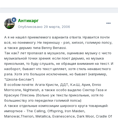
Антикарг
Опубликовано
29 марта, 2006
А я не нашёл приемлемого варианта ответа. Нравится почти
всё, но понемногу. Не переношу - рэп, хипхоп, голимую попсу,
а также дерьмо типа Benny Benassi.
Так как7 лет пропахал в музшколе, оцениваю музыку с чисто
музыкальной точки зрения: если поют дерьмо, но музыка
прикольная, то буду слушать, не обращая внимания на текст. И
наоборот, бывает что текст цепляет, хотя стиль ненавистного
рэпа. Хотя это большое исключение, но бывает (например,
"Школа-Беслан")
В особом почёте: Агата Кристи, ДДТ, К.и.Ш, Ария, Ennio
Morricone, Nightwish, а также особо выделю Сектор Газа и
Красную Плесень (больно уж тексты прикольные, хотя по
большинству это переделки голимой попсы)
А также отдельные композиции широкого круга товарищей:
импортное - The Calling, Offspring, Iron Maiden,
Manowar,Therion, Metallica, Evanescence, Dark Moor, Cradle Of