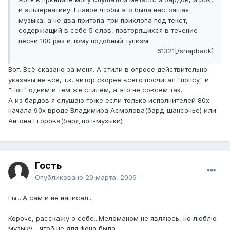
и альтернативу. Гланое чтобы это была настоящая
музыка, а не два притопа-три прихлопа под текст,
содержащий в себе 5 слов, повторящихся в течение
песни 100 раз и тому подобный тупизм.
61321[/snapback]
Вот. Всё сказано за меня. А стили в опросе действительно
указаны не все, т.к. автор скорее всего посчитал "попсу" и
"Поп" одним и тем же стилем, а это не совсем так.
А из бардов я слушаю тоже если только исполнителей 80х-
начала 90х вроде Владимира Асмолова(бард-шансонье) или
Антона Егорова(бард поп-музыки)
Гость
Опубликовано
29 марта, 2006
Гы....А сам и не написал...
Короче, расскажу о себе...Меломаном не являюсь, но люблю
музыку - чтоб не для фона была...