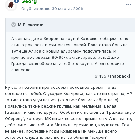
Georg
Опубликовано
30 марта, 2006
М.Е. сказал:
А сейчас даже Зверей не крутят! Которые в общем-то по
стилю рок, хотя и считаются попсой. Рока стало больше.
Тут еще Алиса с новым альбомом подсуетилась. И
прочие рок-звезды 80-90-х актвизировались. Даже
Гражданская оборона. И всё это крутят. А вы говорите -
опопсело!
61485[/snapback]
Ну если говорить про совсем последнее время, то да,
согласен с тобой. С уходом Козырева, как это ни странно, НР
только стало улучшаться (хотя все боялись обратного).
Появились такие редкие группы, как Мельница, Белая
Гвардия, и многие другие. Особый им поклон за "Гражданскую
Оборону", которую МК никак не хотел признавать. А когда-то,
действительно всё, что Михаил перечислил, крутилось. Тем
не менее, последние годы Козырева НР меньше всего
хотелось слушать, именно из-за обилия "зверей",