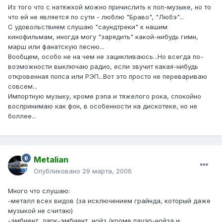
Из того что с натяжкой можно причислить к поп-музыке, но то
что ей не является по сути - люблю "Браво", "Любэ"...
С удовольствием слушаю "саундтреки" к нашим
кинофильмам, иногда могу "зарядить" какой-нибудь гимн,
марш или фанатскую песню...
Вообщем, особо не на чем не зацикливаюсь...Но всегда по-
возможности выключаю радио, если звучит какая-нибудь
откровенная попса или РЭП...Вот это просто не перевариваю
совсем...
Импортную музыку, кроме рэпа и тяжелого рока, спокойно
воспринимаю как фон, в особенности на дискотеке, но не
боллее...
Metalian
Опубликовано
29 марта, 2006
Много что слушаю:
-металл всех видов (за исключением грайнда, который даже
музыкой не считаю)
-эмбиент, дарк-эмбиент, нойз (кроме пауэр-нойза и