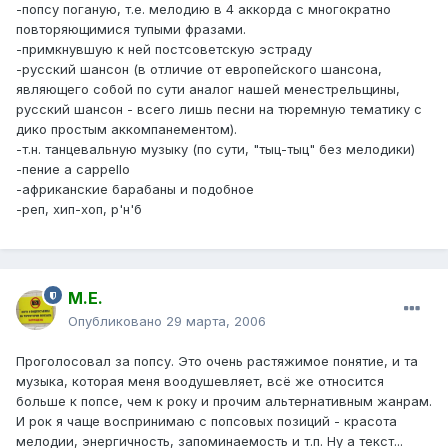
-попсу поганую, т.е. мелодию в 4 аккорда с многократно
повторяющимися тупыми фразами.
-примкнувшую к ней постсоветскую эстраду
-русский шансон (в отличие от европейского шансона,
являющего собой по сути аналог нашей менестрельщины,
русский шансон - всего лишь песни на тюремную тематику с
дико простым аккомпанементом).
-т.н. танцевальную музыку (по сути, "тыц-тыц" без мелодики)
-пение a cappello
-африканские барабаны и подобное
-реп, хип-хоп, р'н'б
М.Е.
Опубликовано
29 марта, 2006
Проголосовал за попсу. Это очень растяжимое понятие, и та
музыка, которая меня воодушевляет, всё же относится
больше к попсе, чем к року и прочим альтернативным жанрам.
И рок я чаще воспринимаю с попсовых позиций - красота
мелодии, энергичность, запоминаемость и т.п. Ну а текст...