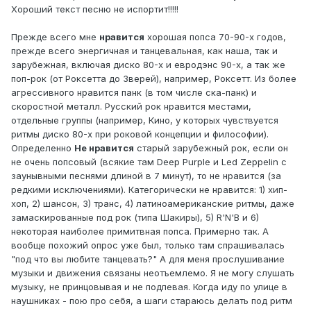
Хороший текст песню не испортит!!!!!
Прежде всего мне
нравится
хорошая попса 70-90-х годов,
прежде всего энергичная и танцевальная, как наша, так и
зарубежная, включая диско 80-х и евродэнс 90-х, а так же
поп-рок (от Роксетта до Зверей), например, Роксетт. Из более
агрессивного нравится панк (в том числе ска-панк) и
скоростной металл. Русский рок нравится местами,
отдельные группы (например, Кино, у которых чувствуется
ритмы диско 80-х при роковой концепции и философии).
Определенно
Не нравится
старый зарубежный рок, если он
не очень попсовый (всякие там Deep Purple и Led Zeppelin с
заунывными песнями длиной в 7 минут), то не нравится (за
редкими исключениями). Категорически не нравится: 1) хип-
хоп, 2) шансон, 3) транс, 4) латиноамериканские ритмы, даже
замаскированные под рок (типа Шакиры), 5) R'N'B и 6)
некоторая наиболее примитвная попса. Примерно так. А
вообще похожий опрос уже был, только там спрашивалась
"под что вы любите танцевать?" А для меня прослушивание
музыки и движения связаны неотъемлемо. Я не могу слушать
музыку, не принцовывая и не подпевая. Когда иду по улице в
наушниках - пою про себя, а шаги стараюсь делать под ритм