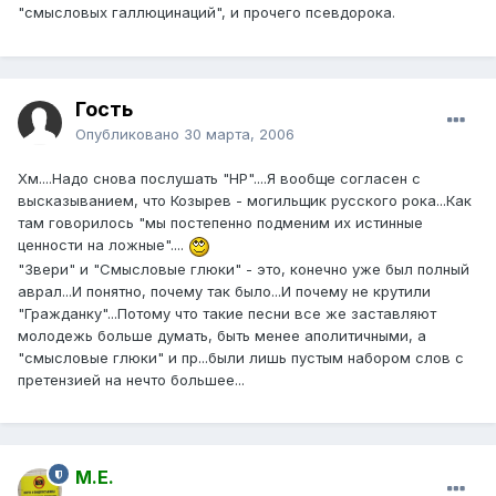
"смысловых галлюцинаций", и прочего псевдорока.
Гость
Опубликовано
30 марта, 2006
Хм....Надо снова послушать "НР"....Я вообще согласен с
высказыванием, что Козырев - могильщик русского рока...Как
там говорилось "мы постепенно подменим их истинные
ценности на ложные"....
"Звери" и "Смысловые глюки" - это, конечно уже был полный
аврал...И понятно, почему так было...И почему не крутили
"Гражданку"...Потому что такие песни все же заставляют
молодежь больше думать, быть менее аполитичными, а
"смысловые глюки" и пр...были лишь пустым набором слов с
претензией на нечто большее...
М.Е.