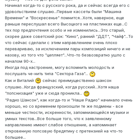
Начинал когда-то с русского рока, да и сейчас всегда его с
удовольствием слушаю...Первые кассеты были "Машина
Времени" и "Воскресенье" помнится...Хотя, наверное, еще
раньше переслушал всего Высоцкого на пластинках еще...С
тех пор предпочтения особо и не изменились...Это старый,
скорее даже советский рок: "Кино", ранний "ДДТ", "Чайф"...То
что сейчас сделали с этим направлением очень плохо
перевариваю, за исключением пары композиций ничего и не
назову, из того что "цепляет"...Что-то безвозвратно ушло с
началом 90-х...
Иногда под настроение, могу вспомнить молодость и
послушать че-нить типа "Сектора Газа"...
Как и Виталий
сейчас преимущественно шансон
слушаю...Когда французский, когда русский...Хотя наша
"попснизация" уже и сюда проникла...
"Радио Шансон", как когда-то и "Наше Радио" начинало очень
хорошо, но со временем произошли те же подмены - все
меньше честности, искренности, запомниающейся музыки и
умных текстов...Все больше того, что к заявленному
направлению имеют слабое отношение, а напоминает
откровенную попсовую бредятину с претензией на что-то
большее...