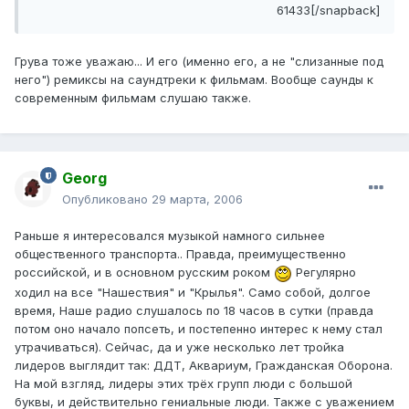
61433[/snapback]
Грува тоже уважаю... И его (именно его, а не "слизанные под
него") ремиксы на саундтреки к фильмам. Вообще саунды к
современным фильмам слушаю также.
Georg
Опубликовано
29 марта, 2006
Раньше я интересовался музыкой намного сильнее
общественного транспорта.. Правда, преимущественно
российской, и в основном русским роком
Регулярно
ходил на все "Нашествия" и "Крылья". Само собой, долгое
время, Наше радио слушалось по 18 часов в сутки (правда
потом оно начало попсеть, и постепенно интерес к нему стал
утрачиваться). Сейчас, да и уже несколько лет тройка
лидеров выглядит так: ДДТ, Аквариум, Гражданская Оборона.
На мой взгляд, лидеры этих трёх групп люди с большой
буквы, и действительно гениальные люди. Также с уважением