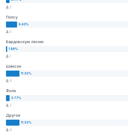
2
Попсу
5
Бардовскую песню
1
Шансон
6
Фолк
2
Другое
6