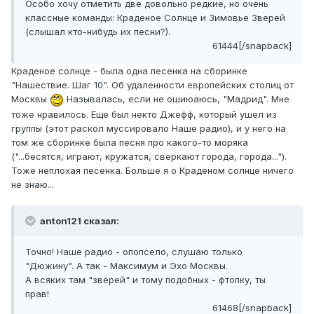
Особо хочу отметить две довольно редкие, но очень
классные команды: Краденое Солнце и Зимовье Зверей
(слышал кто-нибудь их песни?).
61444[/snapback]
Краденое солнце - была одна песенка на сборинке
"Нашествие. Шаг 10". Об удаленности европейских столиц от
Москвы
Называлась, если не ошиюаюсь, "Мадрид". Мне
тоже нравилось. Еще был некто Джефф, который ушел из
группы (этот раскол муссировало Наше радио), и у него на
том же сборинке была песня про какого-то моряка
("...бесятся, играют, кружатся, сверкают города, города...").
Тоже неплохая песенка. Больше я о Краденом солнце ничего
не знаю...
anton121 сказал:
Точно! Наше радио - опопсело, слушаю только
"Дюжину". А так - Максимум и Эхо Москвы.
А всяких там "зверей" и тому подобных - фтопку, ты
прав!
61468[/snapback]