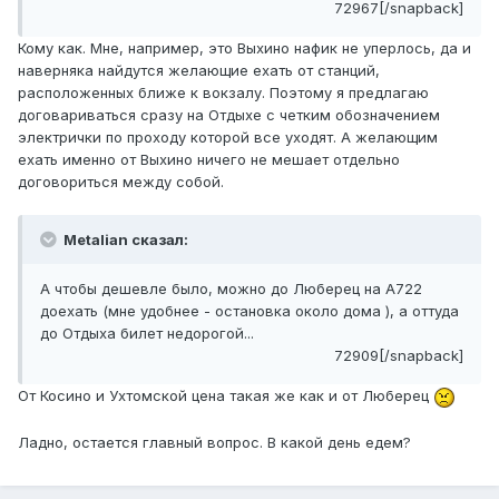
72967[/snapback]
Кому как. Мне, например, это Выхино нафик не уперлось, да и
наверняка найдутся желающие ехать от станций,
расположенных ближе к вокзалу. Поэтому я предлагаю
договариваться сразу на Отдыхе с четким обозначением
электрички по проходу которой все уходят. А желающим
ехать именно от Выхино ничего не мешает отдельно
договориться между собой.
Metalian сказал:
А чтобы дешевле было, можно до Люберец на А722
доехать (мне удобнее - остановка около дома ), а оттуда
до Отдыха билет недорогой...
72909[/snapback]
От Косино и Ухтомской цена такая же как и от Люберец
Ладно, остается главный вопрос. В какой день едем?