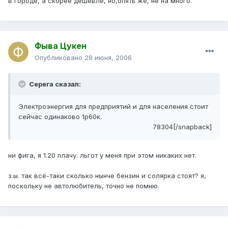
в городе, а скорее дешевле, но,опять же, не на много.
Фыва Цукен
Опубликовано
28 июня, 2006
Серега сказал:
Электроэнергия для предприятий и для населения стоит
сейчас одинаково 1р60к.
78304[/snapback]
ни фига, я 1.20 плачу. льгот у меня при этом никаких нет.
з.ы. так всё-таки сколько нынче бензин и солярка стоят? я,
поскольку не автолюбитель, точно не помню.