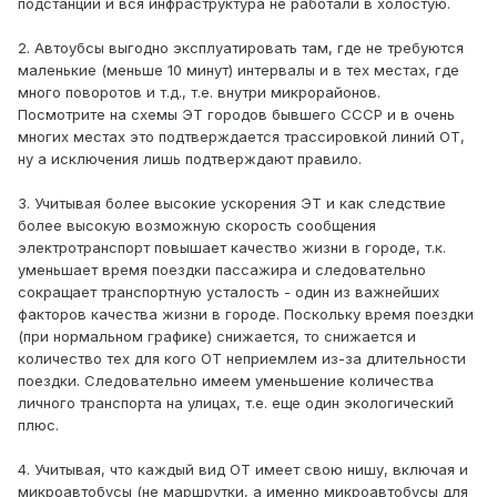
подстанции и вся инфраструктура не работали в холостую.
2. Автоубсы выгодно эксплуатировать там, где не требуются
маленькие (меньше 10 минут) интервалы и в тех местах, где
много поворотов и т.д., т.е. внутри микрорайонов.
Посмотрите на схемы ЭТ городов бывшего СССР и в очень
многих местах это подтверждается трассировкой линий ОТ,
ну а исключения лишь подтверждают правило.
3. Учитывая более высокие ускорения ЭТ и как следствие
более высокую возможную скорость сообщения
электротранспорт повышает качество жизни в городе, т.к.
уменьшает время поездки пассажира и следовательно
сокращает транспортную усталость - один из важнейших
факторов качества жизни в городе. Поскольку время поездки
(при нормальном графике) снижается, то снижается и
количество тех для кого ОТ неприемлем из-за длительности
поездки. Следовательно имеем уменьшение количества
личного транспорта на улицах, т.е. еще один экологический
плюс.
4. Учитывая, что каждый вид ОТ имеет свою нишу, включая и
микроавтобусы (не маршрутки, а именно микроавтобусы для