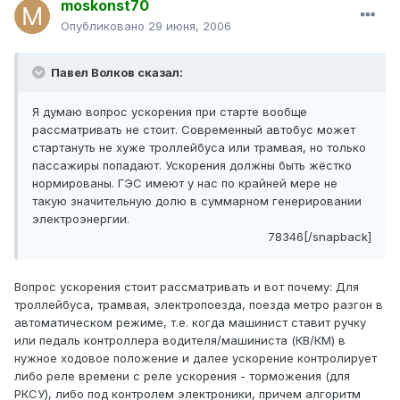
moskonst70
Опубликовано
29 июня, 2006
Павел Волков сказал:
Я думаю вопрос ускорения при старте вообще
рассматривать не стоит. Современный автобус может
стартануть не хуже троллейбуса или трамвая, но только
пассажиры попадают. Ускорения должны быть жёстко
нормированы. ГЭС имеют у нас по крайней мере не
такую значительную долю в суммарном генерировании
электроэнергии.
78346[/snapback]
Вопрос ускорения стоит рассматривать и вот почему: Для
троллейбуса, трамвая, электропоезда, поезда метро разгон в
автоматическом режиме, т.е. когда машинист ставит ручку
или педаль контроллера водителя/машиниста (КВ/КМ) в
нужное ходовое положение и далее ускорение контролирует
либо реле времени с реле ускорения - торможения (для
РКСУ), либо под контролем электроники, причем алгоритм