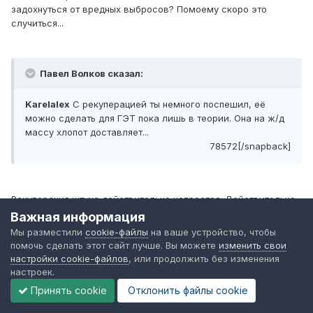
задохнуться от вредных выбросов? Помоему скоро это
случиться...
Павел Волков сказал:
Karelalex
С рекуперацией ты немного поспешил, её
можно сделать для ГЭТ пока лишь в теории. Она на ж/д
массу хлопот доставляет...
78572[/snapback]
Рекуперация штука действительно непростая. Действительно,
практически нигде (за редким исключением) она не дает
Важная информация
рекламируемого эффекта. Те же Русичи, например экономят
Мы разместили
cookie-файлы
на ваше устройство, чтобы
порядка 5 - 7% энергии, ЗиУ 10 с ТИСУ жрут энергии больше
помочь сделать этот сайт лучше. Вы можете
изменить свои
реостатных машин. Тут есть некие особенности, в частности
настройки cookie-файлов
, или продолжить без изменения
например то, что реально рекуперация осуществляется только
настроек.
в пределах одной фидерной зоны, где не всегда есть
Принять cookie
Отклонить файлы сookie
потребитель, а для того, что бы машина работала в режиме
рекуперации необходима достаточно большая скорость,