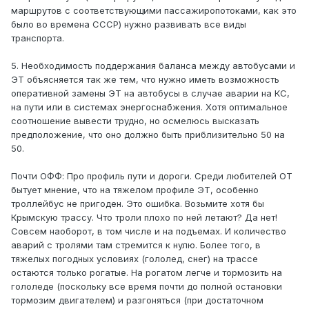
маршрутов с соответствующими пассажиропотоками, как это
было во времена СССР) нужно развивать все виды
транспорта.
5. Необходимость поддержания баланса между автобусами и
ЭТ объясняется так же тем, что нужно иметь возможность
оперативной замены ЭТ на автобусы в случае аварии на КС,
на пути или в системах энергоснабжения. Хотя оптимальное
соотношение вывести трудно, но осмелюсь высказать
предположение, что оно должно быть приблизительно 50 на
50.
Почти ОФФ: Про профиль пути и дороги. Среди любителей ОТ
бытует мнение, что на тяжелом профиле ЭТ, особенно
троллейбус не пригоден. Это ошибка. Возьмите хотя бы
Крымскую трассу. Что троли плохо по ней летают? Да нет!
Совсем наоборот, в том числе и на подъемах. И количество
аварий с тролями там стремится к нулю. Более того, в
тяжелых погодных условиях (гололед, снег) на трассе
остаются только рогатые. На рогатом легче и тормозить на
гололеде (поскольку все время почти до полной остановки
тормозим двигателем) и разгоняться (при достаточном