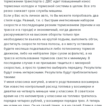
торможении транспорта с ДВС идет повышенный износ
тормозных колодок и тормозной системы в целом. Все это
резко снижает срок службы машины.
Если у Вас есть личное авто, то Вы можете попробовать два
стиля езды. Рваный, т.е. с быстрым инетнсивным набором
скорости и последующим резким торможением (причем и на
трассе и в городе) и экономичный, когда движок
раскручивается на высокие обороты только при
необходимости въехать на крутой подъем, выполнить обгон,
достигнуть скорости потока полосы, а к месту остановки
будете неспеша подкатываться либо потихонечку тормозя
движком, либо на нейтралке (при сухом асфальте), а на
трассе использование тормозов свести к минимуму. В
последнем случае я не призываю тащиться с мизерной
скоростью, а просто грамотно выбирать передачу. Результаты
будут очень интересными. Результаты будут приблизительно
такими:
У меня классика жигулей, а моего родственника восьмерка.
Как известно контрольный расход топлива у восьмерки и
девятки на четверть меньше чем у классики. В советское
время на сто километров у классики на топливо тратилось
порядка четырех рублей, у восьмерки порядка трех. А теперь
мы едем на дачу. Он на своей тачке, а я на своей. Едем в один