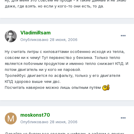
ну, для меня это совсем не проще - я такие данные и не знаю
даже, где взять. но если у кого-то они есть, то да.
VladimiRsam
Опубликовано
28 июня, 2006
Ну считать литры с киловаттами особеннно исходя из тепла,
совсем ни к чему! Тут первенство у бензина. Только тепло
является побочным продуктом и именно тепло снижает КПД. И
потом двигатель ни у кого не паровой.
Тролейбус двигается по асфальту, только у его двигателя
КПД здорово выше чем двс.
Посчитать наверное можно лишь опытным путём
moskonst70
Опубликовано
28 июня, 2006
Давайте не будем все сводить к цифрам, а зайдем с других