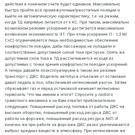
действия в конечном счете будет одинаков: Максимально
быстро пройти все промежуточные/реостатные позиции и
выйти на автоматическую характеристику, т.е. на режим,
когда ТД напрямую питается от к КС. При таком, максимально
возможном режиме ускорения и достигается максимально
возможная экономичность ЭТ. При этом ускорение (1 - 1,3 М/
СхС) ограничивается лишь необходимостью обеспеения
комфортности поездки, дабы пассажиры не попадали и
соответственно допустимой силой тока при пуске. Опять же
допустимая сила тока в ТД рассчитывается исходя из
допустимых с точки зрения комфортности поездки ускорений.
А теперь давайте поэксплуатируем в таком же режиме
транспорт с ДВС. Водитель автобуса отъезжая от остановки
давит педаль в пол, обеспечивая интенсивный разгон. Затем
сбрасывает газ и перед остановкой начинает интенсивно
тормозить. Что мы имеем в итоге? Спросите у любого
грамотного механика и он Вам ответит приблизительно
следующее: Повышенный расход топлива от работы ДВС на
высоких оборотах, повышенный расход ресурса ДВС от
работы на форсаже, повышенный расход ресурса АКП. И
конечно же при работе на форсаже ДВС резко увеличивается
выброс вредных веществ в атмосферу. При интенсивном же