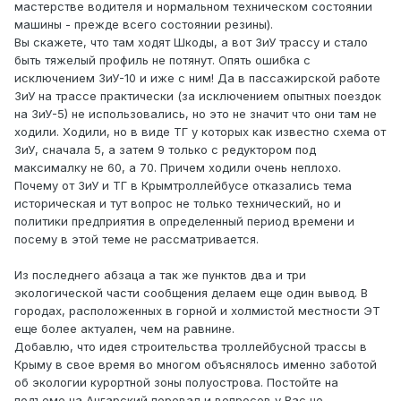
мастерстве водителя и нормальном техническом состоянии
машины - прежде всего состоянии резины).
Вы скажете, что там ходят Шкоды, а вот ЗиУ трассу и стало
быть тяжелый профиль не потянут. Опять ошибка с
исключением ЗиУ-10 и иже с ним! Да в пассажирской работе
ЗиУ на трассе практически (за исключением опытных поездок
на ЗиУ-5) не использовались, но это не значит что они там не
ходили. Ходили, но в виде ТГ у которых как известно схема от
ЗиУ, сначала 5, а затем 9 только с редуктором под
максималку не 60, а 70. Причем ходили очень неплохо.
Почему от ЗиУ и ТГ в Крымтроллейбусе отказались тема
историческая и тут вопрос не только технический, но и
политики предприятия в определенный период времени и
посему в этой теме не рассматривается.
Из последнего абзаца а так же пунктов два и три
экологической части сообщения делаем еще один вывод. В
городах, расположенных в горной и холмистой местности ЭТ
еще более актуален, чем на равнине.
Добавлю, что идея строительства троллейбусной трассы в
Крыму в свое время во многом объяснялось именно заботой
об экологии курортной зоны полуострова. Постойте на
подъеме на Ангарский перевал и вопросов у Вас не