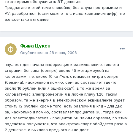
то же время обслуживать ЭТ дешевле
Предлагаю в этой теме спокойно, без флуда про трамваи и
АУ, разобраться (если можно то с использованием цифр) что
же всё-таки выгоднее
Фыва Цукен
Опубликовано
28 июня, 2006
нну... вот для начала информация к размышлению. теплота
сгорания бензина (соляры) около 45 мегаджоулей на
килограмм, т.е. около 10 квт*ч/л. стоимость литра соляры
(бензина), насколько я помню, сейчас составляет где-то
около 16 рублей (или я ошибаюсь?). в то же время за
киловатт-час электроэнергии я в лобне плачу 1.20. таким
образом, та же энергия в электрическом эквиваленте будет
стоить 12 рублей. кроме того, есть различия в кпд - для двс
он, насколько я помню, составляет процентов 30, тогда как
для электродвигателя - процентов 50. таким образом, по этим
подсчётам получается, что электртранспорт обойдётся раза в
2 дешевле. и выхлопа вредного он не даёт.