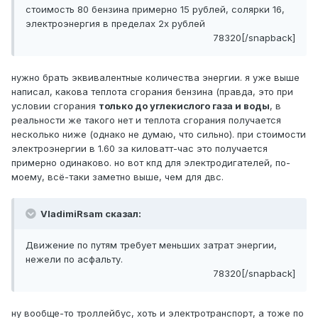
стоимость 80 бензина примерно 15 рублей, солярки 16,
электроэнергия в пределах 2х рублей
78320[/snapback]
нужно брать эквивалентные количества энергии. я уже выше
написал, какова теплота сгорания бензина (правда, это при
условии сгорания
только до углекислого газа и воды
, в
реальности же такого нет и теплота сгорания получается
несколько ниже (однако не думаю, что сильно). при стоимости
электроэнергии в 1.60 за киловатт-час это получается
примерно одинаково. но вот кпд для электродигателей, по-
моему, всё-таки заметно выше, чем для двс.
VladimiRsam сказал:
Движение по путям требует меньших затрат энергии,
нежели по асфальту.
78320[/snapback]
ну вообще-то троллейбус, хоть и электротранспорт, а тоже по