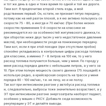
и тот же день в одно и тоже время по одной и той же дороге.
Таки вот. Я предпочитаю второй стиль езды, а мой
родственник первый. Он, кстати, не признает пятую передачу,
потому как на ней разгон плохой, а я ею активно пользуюсь со
скорости 75 - 80, а иногда и 70 км/час (При более низких
скоростях применение 5-й скорости на классике не
рекомендуется из-за особенностей жигулевского движка,т.к.
при оборотах ниже двух тысяч у него недостаточное давление
масла), при необходимости уходя на пониженную передачу.
Таки вот, если я при этой поездке (при отсутствии пробок)
спокойно укладываюсь в контрольные цифры расхода топлива
для классики, а именно 7 - 8 литров на 100 км, то у него
расход топлива получается больше, чем у меня. По городу у
меня расход порядка девяти с небольшим литров, а у него за
10. При этом полную мощность своего движка (75 лошадей) я
использую редко, а крейсерская скорость на трассе у меня
порядка 80 - 100 км/час, т.е. не лечу, но и не ползу.
Так вот при интенсивном разгоне у автобуса расход топлива
и, следовательно, выбросы тоже значительно возрастают, а у
ЭТ при интенсивном разгоне энергозатраты наоборот падают,
особенно у машин с РКСУ. Добавьте сюда возможность
рекуперации у ЭТ и делайте выводы.