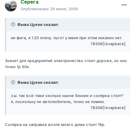
Серега
Опубликовано
28 июня, 2006
Фыва Цукен сказал:
ни фига, я 1.20 плачу. льгот у меня при этом никаких нет.
78308[/snapback]
Значит для предприятий электричество стоит дороже, но оно
точно 1р 60к.
Фыва Цукен сказал:
з.ы. так всё-таки сколько нынче бензин и солярка стоят?
я, поскольку не автолюбитель, точно не помню.
78308[/snapback]
Солярка на заправке возле моего дома стоит 16р.