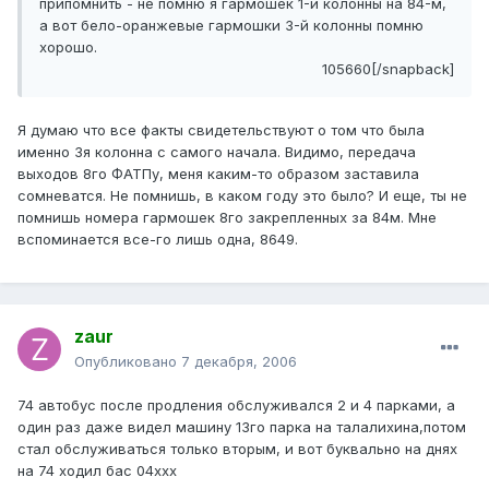
припомнить - не помню я гармошек 1-й колонны на 84-м,
а вот бело-оранжевые гармошки 3-й колонны помню
хорошо.
105660[/snapback]
Я думаю что все факты свидетельствуют о том что была
именно 3я колонна с самого начала. Видимо, передача
выходов 8го ФАТПу, меня каким-то образом заставила
сомневатся. Не помнишь, в каком году это было? И еще, ты не
помнишь номера гармошек 8го закрепленных за 84м. Мне
вспоминается все-го лишь одна, 8649.
zaur
Опубликовано
7 декабря, 2006
74 автобус после продления обслуживался 2 и 4 парками, а
один раз даже видел машину 13го парка на талалихина,потом
стал обслуживаться только вторым, и вот буквально на днях
на 74 ходил бас 04ххх