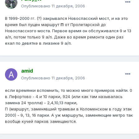
Опубликовано
11 декабря, 2006
В 1999-2000 гг. (?) закрывался Новоспасский мост, и на это
время был пущен маршрут
П
от Пролетарской до
Новоспасского моста. Первое время он обслуживался 9 и 13
а/п, потом только 9 а/п. Даже во время ремонта один раз
ехал по девятке в лиазике 9 а/п.
amid
Опубликовано
11 декабря, 2006
если времянки вспомнить, то можно много примеров найти. 0
в Лефортово - 4 и 10 парки, 924 (или как там называлась
замена 24 тролла) - 2,4,10,13 парки,
П (маршрут, заменявший трамваи в Коломенском в году этак
2000) - 9, 13, 16 парки. А уж маршруты, заменяющие метро так
вообще кучей парков замещаются.