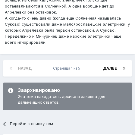
Больше. Из семи калужских электричек только две
останавливаются в Солнечной. А одна вообще идёт до
Апрелевки без остановок.
А когда-то очень давно (когда ещё Солнечная называлась
Суково) существовали даже малоярославецкие электрички, у
которых Апрелевка была первой остановкой. А Суково,
Переделкино и Мичуринец даже нарские электрички чаще
всего игнорировали.
НАЗАД
Страница 1 из 5
ДАЛЕЕ
Заархивировано
Эта тема находится в архиве и закрыта для
дальнейших ответов.
Перейти к списку тем