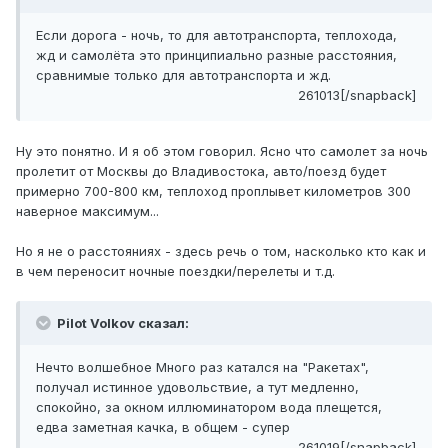
Если дорога - ночь, то для автотранспорта, теплохода,
жд и самолёта это принципиально разные расстояния,
сравнимые только для автотранспорта и жд.
261013[/snapback]
Ну это понятно. И я об этом говорил. Ясно что самолет за ночь
пролетит от Москвы до Владивостока, авто/поезд будет
примерно 700-800 км, теплоход проплывет километров 300
наверное максимум...
Но я не о расстояниях - здесь речь о том, насколько кто как и
в чем переносит ночные поездки/перелеты и т.д.
Pilot Volkov сказал:
Нечто волшебное Много раз катался на "Ракетах",
получал истинное удовольствие, а тут медленно,
спокойно, за окном иллюминатором вода плещется,
едва заметная качка, в общем - супер
261019[/snapback]