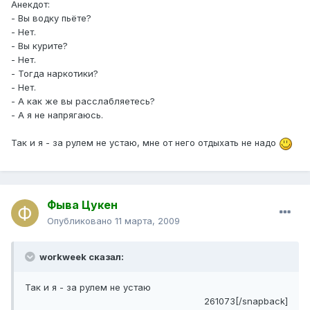
Анекдот:
- Вы водку пьёте?
- Нет.
- Вы курите?
- Нет.
- Тогда наркотики?
- Нет.
- А как же вы расслабляетесь?
- А я не напрягаюсь.
Так и я - за рулем не устаю, мне от него отдыхать не надо
Фыва Цукен
Опубликовано
11 марта, 2009
workweek сказал:
Так и я - за рулем не устаю
261073[/snapback]