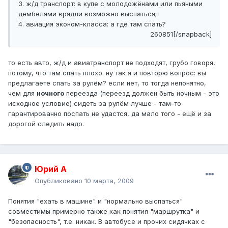
3. ж/д транспорт: в купе с молодожёнами или пьяными
дембелями врядли возможно выспаться;
4. авиация эконом-класса: а где там спать?
260851[/snapback]
то есть авто, ж/д и авиатранспорт не подходят, грубо говоря,
потому, что там спать плохо. ну так я и повторю вопрос: вы
предлагаете спать за рулём? если нет, то тогда непонятно,
чем для
ночного
переезда (переезд должен быть ночным - это
исходное условие) сидеть за рулём лучше - там-то
гарантированно поспать не удастся, да мало того - ещё и за
дорогой следить надо.
Юрий А
Опубликовано
10 марта, 2009
Понятия "ехать в машине" и "нормально выспаться"
совместимы примерно также как понятия "маршрутка" и
"безопасность", т.е. никак. В автобусе и прочих сидячках с