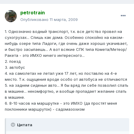
petrotrain
Опубликовано
11 марта, 2009
1. Однозначно водный транспорт, т.к. все детство провел на
сухогрузах... Спишь как дома. Особенно спокойно на каком-
нибудь озере типа Ладоги, где очень даже хорошо укачивает,
и быстро засыпаешь... А вот всякие СПК типа Комета/Метеор/
Ракета - это ИМХО ничего интересного...
2. поезд
3. автобус
4. на самолетах не летал уже 17 лет, но поставлю на 4-е
место. Т.к. ощущения вроде особо от автобуса не отличаются
5. на заднем сиденьи авто... Я бы вряд ли себе позволил спать
в машине... некомфортно, и вообще пропадает желание спать
в машине.
6. 8-10 часов на маршрутке - это ИМХО (да простят меня
поклонники маршруток) - садомазохизм
Цитата