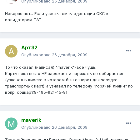
Опубликовано
25 декабря, 2009
Наверно нет... Если учесть темпы адаптации СКС к
валидаторам ТАТ.
Арт32
Опубликовано
26 декабря, 2009
То что сказал (написал) "maverik"-все чушь.
Карты пока некто НЕ заряжает и заряжать не собирается
(узнавал в киоске в котором был аппарат для зарядке
транспортных карт) и узнавал по телефону "горячей линии" по
вопр. соцкарт:8-495-921-45-91
maverik
Опубликовано
26 декабря, 2009
Трамвайное депо им.Баумана. Отдел Мосд-3. Мой источник