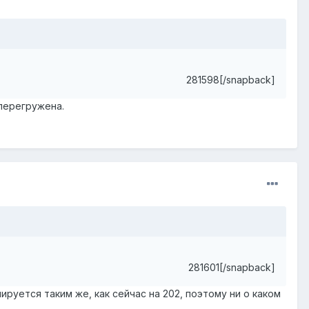
281598[/snapback]
 перегружена.
281601[/snapback]
руется таким же, как сейчас на 202, поэтому ни о каком