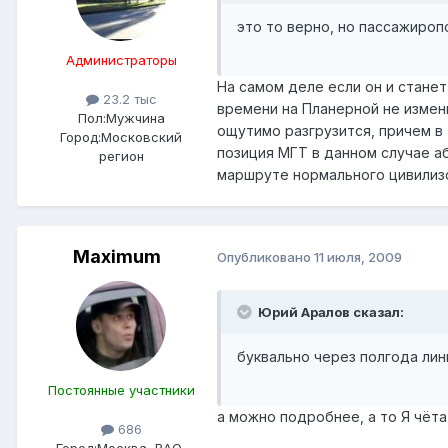
это то верно, но пассажироп
Администраторы
На самом деле если он и стане
23.2 тыс
времени на Планерной не измени
Пол:
Мужчина
ощутимо разгрузится, причем в 
Город:
Московский
позиция МГТ в данном случае а
регион
маршруте нормального цивилиз
Maximum
Опубликовано
11 июля, 2009
Юрий Аралов сказал:
буквально через полгода ли
Постоянные участники
а можно подробнее, а то Я чёта
686
Город:
Москва, ВАО,