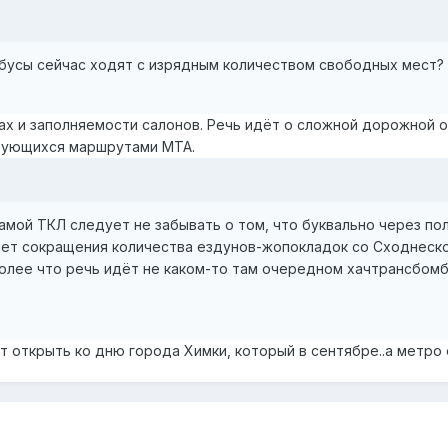
йбусы сейчас ходят с изрядным количеством свободных мест?
ах и заполняемости салонов. Речь идёт о сложной дорожной 
зующихся маршрутами МТА.
амой ТКЛ следует не забывать о том, что буквально через пол
чет сокращения количества ездунов-жопокладок со Сходнеской
более что речь идёт не каком-то там очередном хачтрансбом
т открыть ко дню города Химки, который в сентябре..а метро 