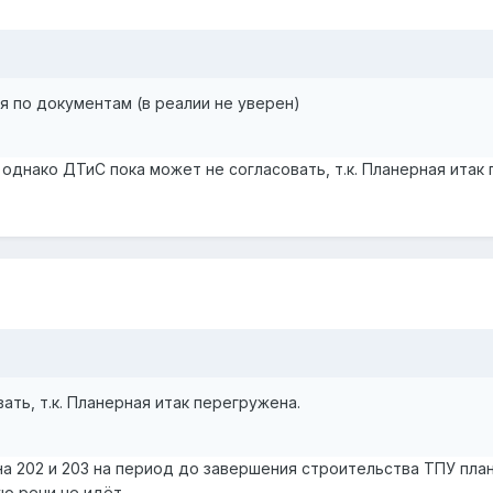
ся по документам (в реалии не уверен)
однако ДТиС пока может не согласовать, т.к. Планерная итак
ать, т.к. Планерная итак перегружена.
 202 и 203 на период до завершения строительства ТПУ плани
ю речи не идёт.