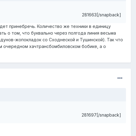
281663[/snapback]
дет принебречь. Количество же техники в единицу
ть о том, что буквально через полгода линия весьма
ездунов-жопокладок со Сходнеской и Тушинской). Так что
ам очередном хачтрансбомбиловском бобике, а о
281697[/snapback]