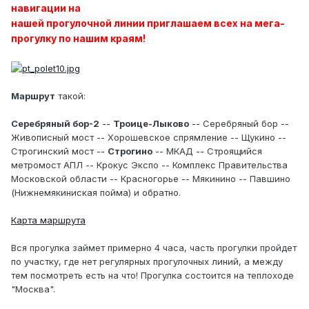
навигации на
нашей прогулочной линии приглашаем всех на мега-
прогулку по нашим краям!
Маршрут
такой:
Серебряный бор-2
--
Троице-Лыково
-- Серебряный бор --
Живописный мост -- Хорошевское спрямление -- Щукино --
Строгинский мост --
Строгино
-- МКАД -- Строящийся
метромост АПЛ -- Крокус Экспо -- Комплекс Правительства
Московской области -- Красногорье -- Мякинино -- Павшино
(Нижнемякиниская пойма) и обратно.
Карта маршрута
Вся прогулка займет примерно 4 часа, часть прогулки пройдет
по участку, где нет регулярных прогулочных линий, а между
тем посмотреть есть на что! Прогулка состоится на теплоходе
"Москва".