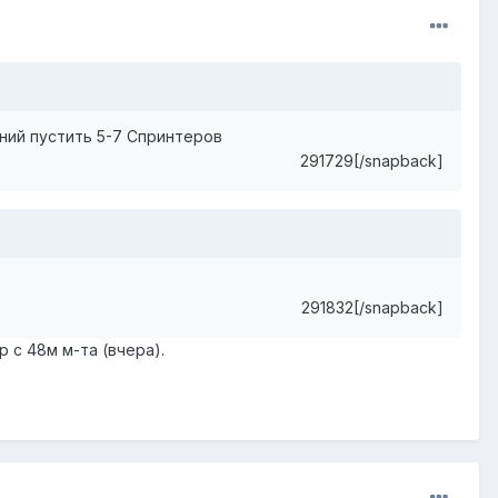
аний пустить 5-7 Спринтеров
291729[/snapback]
291832[/snapback]
 с 48м м-та (вчера).