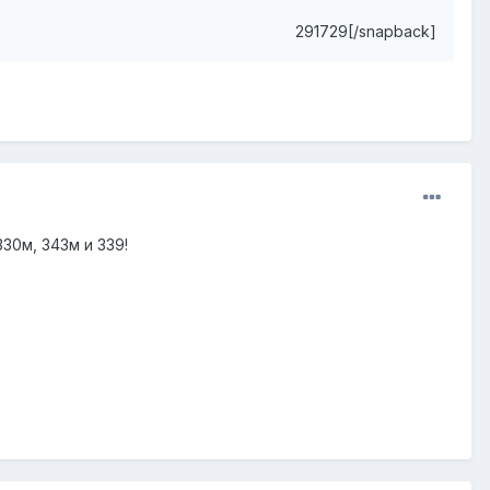
291729[/snapback]
30м, 343м и 339!