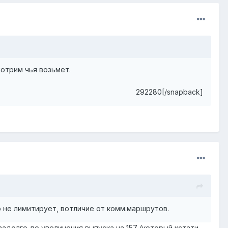
отрим чья возьмет.
292280[/snapback]
о не лимитирует, вотличие от комм.маршрутов.
задолго до увеличения выпуска на 157 (который кстати