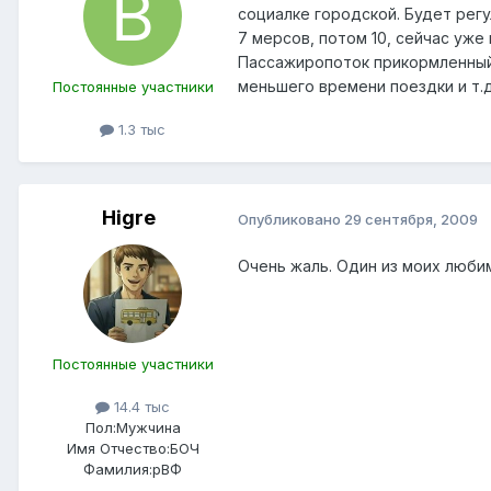
социалке городской. Будет регу
7 мерсов, потом 10, сейчас уже
Пассажиропоток прикормленный
меньшего времени поездки и т.д
Постоянные участники
1.3 тыс
Higre
Опубликовано
29 сентября, 2009
Очень жаль. Один из моих любим
Постоянные участники
14.4 тыс
Пол:
Мужчина
Имя Отчество:
БОЧ
Фамилия:
рВФ