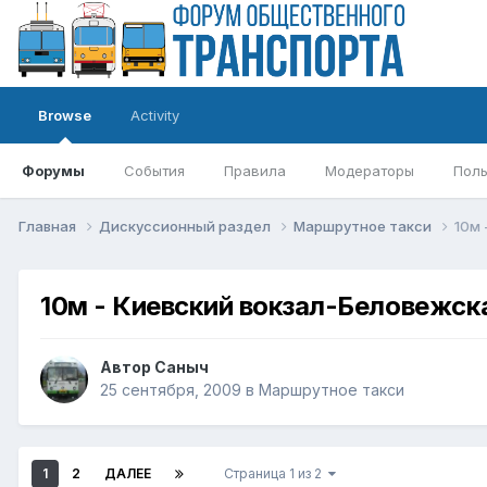
Browse
Activity
Форумы
События
Правила
Модераторы
Поль
Главная
Дискуссионный раздел
Маршрутное такси
10м 
10м - Киевский вокзал-Беловежск
Автор
Саныч
25 сентября, 2009
в
Маршрутное такси
1
2
ДАЛЕЕ
Страница 1 из 2