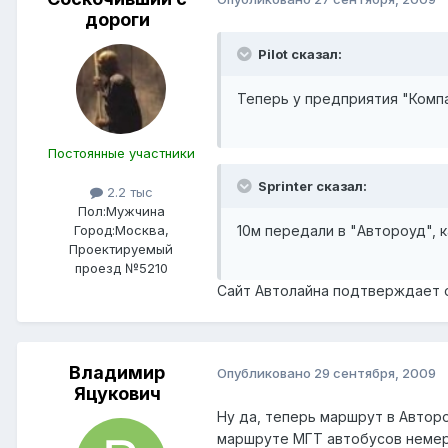
дороги
Pilot сказал:
Теперь у предприятия "Компа
Постоянные участники
Sprinter сказал:
2.2 тыс
Пол:
Мужчина
10м передали в "Автороуд", к
Город:
Москва,
Проектируемый
проезд №5210
Сайт Автолайна подтверждает о
Владимир
Опубликовано
29 сентября, 2009
Яцукович
Ну да, теперь маршрут в Авторо
маршруте МГТ автобусов немерен