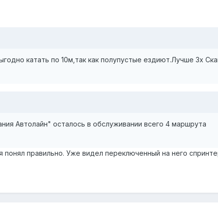
выгодно катать по 10м,так как полупустые ездиют.Лучше 3х Ск
ания Автолайн" осталось в обслуживании всего 4 маршрута
 я понял правильно. Уже видел переключенный на него спринтер