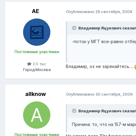
АЕ
Опубликовано
29 сентября, 2009
Владимир Яцукович сказал
-поток у МГТ все-равно отбе
Постоянные участники
3.5 тыс
Владимир, ох не зарекайтесь....
Город:
Москва
allknow
Опубликовано
30 сентября, 2009
Владимир Яцукович сказал
Причина: то, что на 157-м м
Постоянные участники
На самом деле 10м фактически у