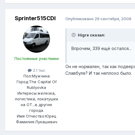
Sprinter515CDI
Опубликовано
29 сентября, 2009
Higre сказал:
Впрочем, 339 ещё остался...
Постоянные участники
Он не нормален, так как подвер
2.1 тыс
Славбуле? И так неплохо было.
Пол:
Мужчина
Город:
The Capital Of
Rublyovka
Интересы:
железка,
логистика, покатушки
на ОТ...в другие
города.
Имя Отчество:
Юрец
Фамилия:
Лукашевич