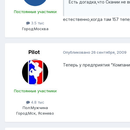
Есть догадка,что Скании не в
Постоянные участники
естественно,когда там 157 тепе
3.5 тыс
Город:
Москва
Pilot
Опубликовано
26 сентября, 2009
Теперь у предприятия "Компания
Постоянные участники
4.8 тыс
Пол:
Мужчина
Город:
Мск, Ясенево