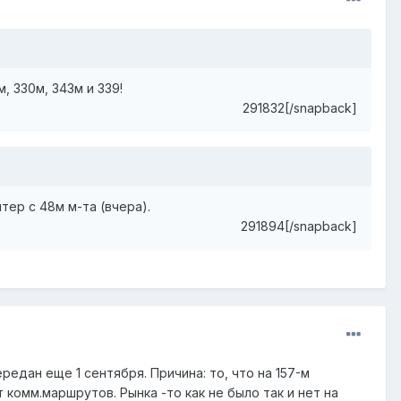
, 330м, 343м и 339!
291832[/snapback]
тер с 48м м-та (вчера).
291894[/snapback]
едан еще 1 сентября. Причина: то, что на 157-м
комм.маршрутов. Рынка -то как не было так и нет на