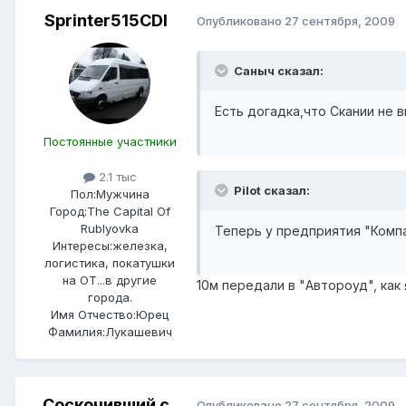
Sprinter515CDI
Опубликовано
27 сентября, 2009
Саныч сказал:
Есть догадка,что Скании не 
Постоянные участники
2.1 тыс
Pilot сказал:
Пол:
Мужчина
Город:
The Capital Of
Rublyovka
Теперь у предприятия "Комп
Интересы:
железка,
логистика, покатушки
на ОТ...в другие
10м передали в "Автороуд", как
города.
Имя Отчество:
Юрец
Фамилия:
Лукашевич
Соскочивший с
Опубликовано
27 сентября, 2009