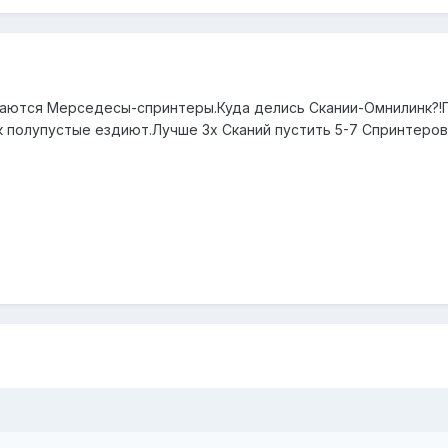
аются Мерседесы-спринтеры.Куда делись Скании-Омнилинк?!П
ак полупустые ездиют.Лучше 3х Сканий пустить 5-7 Спринтеров