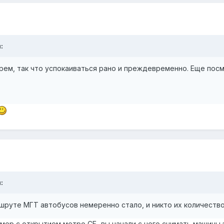
:
рем, так что успокаиваться рано и преждевременно. Еще посм
:
аршруте МГТ автобусов немеренно стало, и никто их количеств
мер с открытием метро СБ, вы начали с него снимать машины 