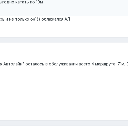
ыгодно катать по 10м
рь и не только он))) облажался АЛ
 Автолайн" осталось в обслуживании всего 4 маршрута: 71м, 3