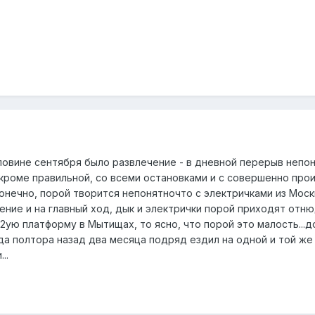
оловине сентября было развлечение - в дневной перерыв непон
роме правильной, со всеми остановками и с совершенно прои
конечно, порой творится непонятночто с электричками из Мос
ние и на главный ход, дык и электрички порой приходят отнюд
 2ую платформу в Мытищах, то ясно, что порой это малость...д
ода полтора назад два месяца подряд ездил на одной и той ж
..