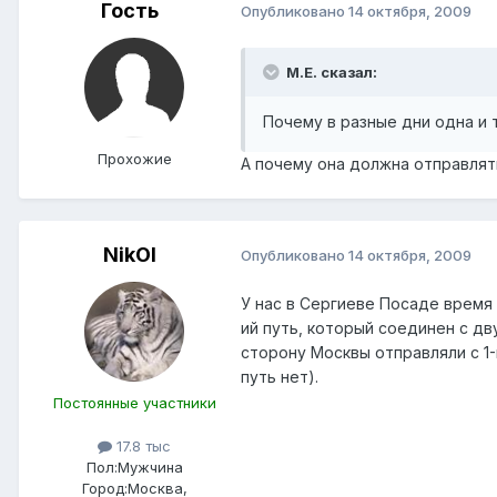
Гость
Опубликовано
14 октября, 2009
М.Е. сказал:
Почему в разные дни одна и 
Прохожие
А почему она должна отправлят
NikOl
Опубликовано
14 октября, 2009
У нас в Сергиеве Посаде время
ий путь, который соединен с дв
сторону Москвы отправляли с 1-й
путь нет).
Постоянные участники
17.8 тыс
Пол:
Мужчина
Город:
Москва,