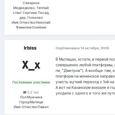
Северное
Медведково, Теплый
стан/ Сергиев Посад,
дер. Гольково
Имя Отчество:
Николай
Фамилия:
Олейник
Irbiss
Опубликовано
14 октября, 2009
В Мытищах, кстати, в первой п
совершенно любой платформы, к
гм, "Дмитров"). А вообще там, 
платформ на монинское направле
учесть жуткий переход с 1ой на
Постоянные участники
А вот на Казанском вокзале я г
5.2 тыс
уходила с одного и того же пути.
Пол:
Мужчина
Город:
Мытищи
Имя Отчество:
Павел