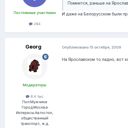
Помнится, раньше на Ярослав
Постоянные участники
И даже на Белорусском были пр
284
Georg
Опубликовано
15 октября, 2009
На Ярославском то ладно, вот к
Модераторы
8.4 тыс
Пол:
Мужчина
Город:
Москва
Интересы:
Автостоп,
общественный
транспорт, ж.д.