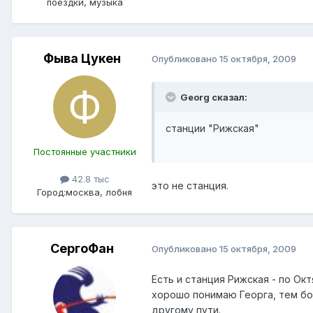
поездки, музыка
Фыва Цукен
Опубликовано
15 октября, 2009
Georg сказал:
станции "Рижская"
Постоянные участники
42.8 тыс
это не станция.
Город:
москва, лобня
СергоФан
Опубликовано
15 октября, 2009
Есть и станция Рижская - по Ок
хорошо понимаю Георга, тем бол
другому пути.