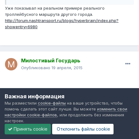
Уже показывал на реальном примере реального
троллейбусного маршрута другого города.
http://forum.nashtransport.ru/blogs/hyperbrain/index.php?
showentry=6980
Милостивый Государь
Опубликовано
19 апреля, 2015
Важная информация
Диспетчер сказал:
Мы разместили
cookie-файлы
на ваше устройство, чтобы
помочь сделать этот сайт лучше. Вы можете
изменить свои
чего Вы хотите от других служб?
настройки cookie-файлов
, или продолжить без изменения
настроек.
Чтобы они делали свою работу - не поверите. )
Принять cookie
Отклонить файлы сookie