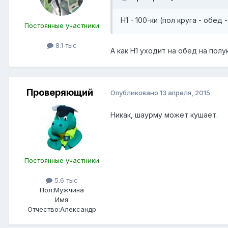
Н1 - 100-ки (пол круга - обед 
Постоянные участники
8.1 тыс
А как Н1 уходит на обед на пол
Проверяющий
Опубликовано
13 апреля, 2015
Никак, шаурму может кушает.
Постоянные участники
5.6 тыс
Пол:
Мужчина
Имя
Отчество:
Александр