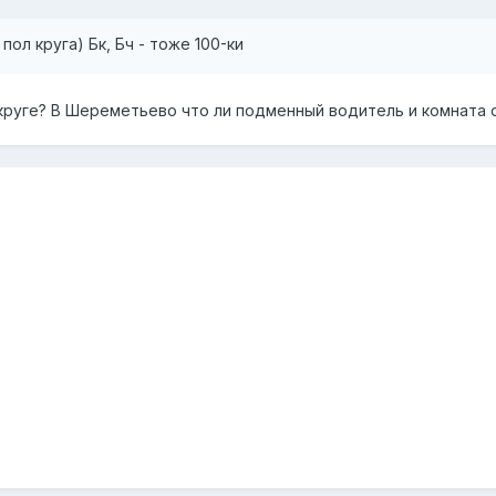
- пол круга) Бк, Бч - тоже 100-ки
укруге? В Шереметьево что ли подменный водитель и комната о