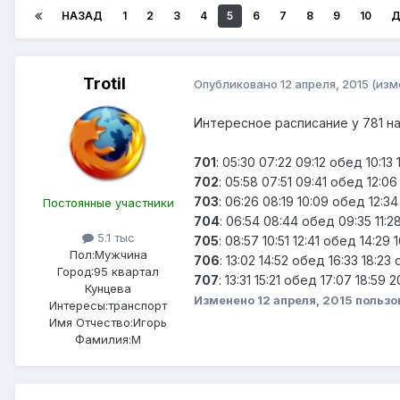
НАЗАД
1
2
3
4
5
6
7
8
9
10
Д
Trotil
Опубликовано
12 апреля, 2015
(изм
Интересное расписание у 781 н
701
: 05:30 07:22 09:12 обед 10:13 
702
: 05:58 07:51 09:41 обед 12:06
703
: 06:26 08:19 10:09 обед 12:34
Постоянные участники
704
: 06:54 08:44 обед 09:35 11:28
5.1 тыс
705
: 08:57 10:51 12:41 обед 14:29 
Пол:
Мужчина
706
: 13:02 14:52 обед 16:33 18:23
Город:
95 квартал
707
: 13:31 15:21 обед 17:07 18:59 
Кунцева
Изменено
12 апреля, 2015
пользов
Интересы:
транспорт
Имя Отчество:
Игорь
Фамилия:
М