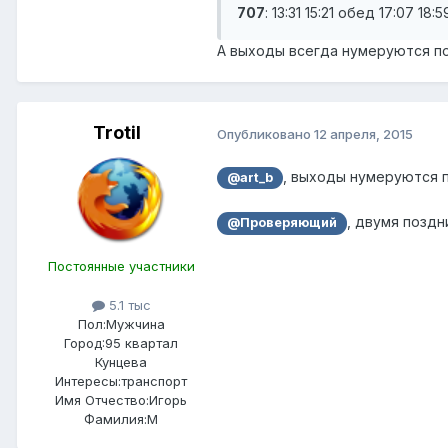
707
: 13:31 15:21 обед 17:07 18:
А выходы всегда нумеруются по
Trotil
Опубликовано
12 апреля, 2015
, выходы нумеруются п
@art_b
, двумя позд
@Проверяющий
Постоянные участники
5.1 тыс
Пол:
Мужчина
Город:
95 квартал
Кунцева
Интересы:
транспорт
Имя Отчество:
Игорь
Фамилия:
М