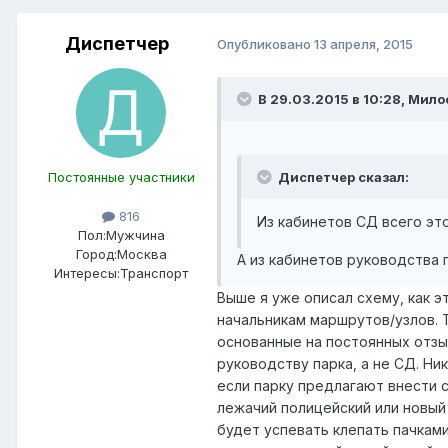
Диспетчер
Опубликовано
13 апреля, 2015
В 29.03.2015 в 10:28, Мил
Постоянные участники
Диспетчер сказал:
816
Из кабинетов СД всего эт
Пол:
Мужчина
Город:
Москва
А из кабинетов руководства 
Интересы:
Транспорт
Выше я уже описал схему, как э
начальникам маршрутов/узлов. 
основанные на постоянных отзы
руководству парка, а не СД. Ни
если парку предлагают внести 
лежачий полицейский или новый
будет успевать клепать пачками