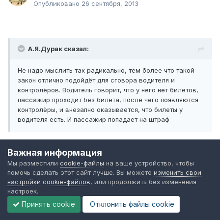
Опубликовано
26 сентября, 2013
А.Я.Дурак сказал:
Не надо мыслить так радикально, тем более что такой
закон отлично подойдёт для сговора водителя и
контролёров. Водитель говорит, что у него нет билетов,
пассажир проходит без билета, после чего появляются
контролёры, и внезапно оказывается, что билеты у
водителя есть. И пассажир попадает на штраф
Важная информация
Мы разместили
cookie-файлы
на ваше устройство, чтобы
помочь сделать этот сайт лучше. Вы можете
изменить свои
настройки cookie-файлов
, или продолжить без изменения
Varanas сказал:
настроек.
Принять cookie
Отклонить файлы сookie
Оно бы правильно, только от этого - не появятся. Потому
что всем, по сути, на все наплевать. И на фин.результат -