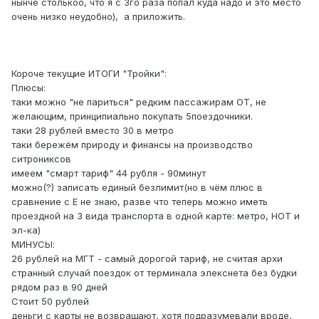
нынче столькоо, что я с 3го раза попал куда надо и это место
очень низко неудобно), а приложить.
Короче текущие ИТОГИ "Тройки":
Плюсы:
таки можно "не париться" редким пассажирам ОТ, не
желающим, принципиально покупать 5поездочники.
таки 28 рублей вместо 30 в метро
таки бережём природу и финансы на производство
ситрониксов
имеем "смарт тариф" 44 рубля - 90минут
можно(?) записать единый безлимит(но в чём плюс в
сравнение с Е не знаю, разве что теперь можно иметь
проездной на 3 вида транспорта в одной карте: метро, НОТ и
эл-ка)
МИНУСЫ:
26 рублей на МГТ - самый дорогой тариф, не считая архи
странный случай поездок от терминала элекснета без будки
рядом раз в 90 дней
Стоит 50 рублей
деньги с карты не возвращают, хотя подразумевали вроде,