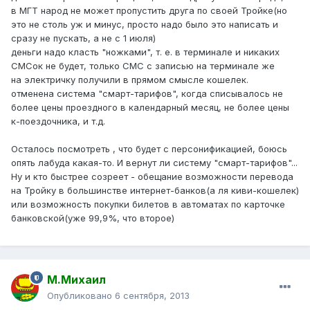
в МГТ народ не может пропустить друга по своей Тройке(но
это не столь уж и минус, просто надо было это написать и
сразу не пускать, а не с 1 июля)
деньги надо класть "ножками", т. е. в терминале и никаких
СМСок не будет, только СМС с записью на терминале же
на электричку получили в прямом смысле кошелек.
отменена система "смарт-тарифов", когда списывалось не
более цены проездного в календарный месяц, не более цены
к-поездочника, и т.д.
Осталось посмотреть , что будет с персонификацией, боюсь
опять лабуда какая-то. И вернут ли систему "смарт-тарифов"...
Ну и кто быстрее созреет - обещание возможности перевода
на Тройку в большинстве интернет-банков(а ля киви-кошелек)
или возможность покупки билетов в автоматах по карточке
банковской(уже 99,9%, что второе)
М.Михаил
Опубликовано
6 сентября, 2013