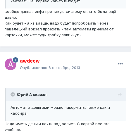
хватает? Не, коряво как-то выходит.
вообще данная инфа про такую систему оплаты была ещё
давно.
Как будет - я хз вааще. надо будет попробовать через
павелецкий вокзал проехать - там автоматы принимают
карточки, может туды тройку запихнутъ
awdeew
Опубликовано
6 сентября, 2013
Юрий А сказал:
Автомат и деньгами можно накормить, также как и
кассира.
Надо иметь деньги почти под расчет. С картой все-же
удобнее.