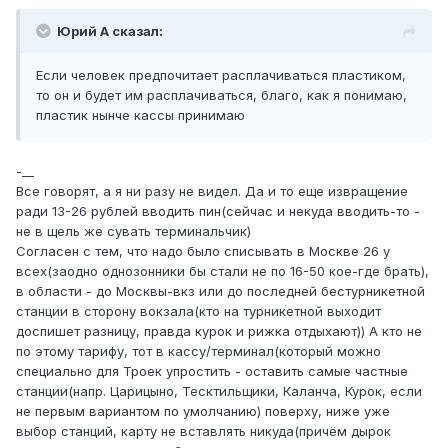
Юрий А сказал:
Если человек предпочитает расплачиваться пластиком,
то он и будет им расплачиваться, благо, как я понимаю,
пластик нынче кассы принимаю
-__
Все говорят, а я ни разу не видел. Да и то еще извращение
ради 13-26 рублей вводить пин(сейчас и некуда вводить-то -
не в щель же сувать терминальчик)
Согласен с тем, что надо было списывать в Москве 26 у
всех(заодно однозонники бы стали не по 16-50 кое-где брать),
в области - до Москвы-вкз или до последней бестурникетной
станции в сторону вокзала(кто на турникетной выходит
доспишет разницу, правда курок и рижка отдыхают)) А кто не
по этому тарифу, тот в кассу/терминал(который можно
специально для Троек упростить - оставить самые частные
станции(напр. Царицыно, Тесктильщики, Каланча, Курок, если
не первым вариантом по умолчанию) поверху, ниже уже
выбор станций, карту не вставлять никуда(причём дырок