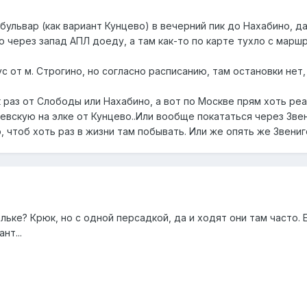
 бульвар (как вариант Кунцево) в вечерний пик до Нахабино, д
о через запад АПЛ доеду, а там как-то по карте тухло с мар
 от м. Строгино, но согласно расписанию, там остановки нет,
 раз от Слободы или Нахабино, а вот по Москве прям хоть реа
вскую на элке от Кунцево..Или вообще покататься через Зв
 чтоб хоть раз в жизни там побывать. Или же опять же Звениго
эльке? Крюк, но с одной персадкой, да и ходят они там часто.
нт...