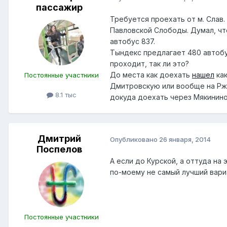
пассажир
Требуется проехать от м. Слав.
Павловской Слободы. Думал, чт
автобус 837.
Тындекс предлагает 480 автобус
проходит, так ли это?
До места как доехать
нашел
как
Постоянные участники
Дмитровскую или вообще на Рже
8.1 тыс
докуда доехать через Мякинино,
Дмитрий
Опубликовано
26 января, 2014
Поспелов
А если до Курской, а оттуда на 
по-моему не самый лучший вариа
Пocтоянные участники