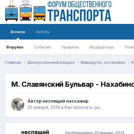
Browse
Activity
Форумы
События
Правила
Модераторы
Поль
Главная
Дискуссионный раздел
Маршруты, остановки
K
М. Славянский Бульвар - Нахабин
Автор
неспящий пассажир
25 января, 2014
в
Kак проехать до...
неспящий
Опубликовано
25 января, 2014