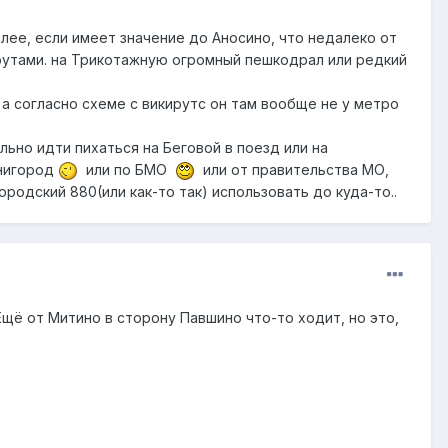
алее, если имеет значение до Аносино, что недалеко от
шрутами. на Трикотажную огромный пешкодрал или редкий
 а согласно схеме с викирутс он там вообще не у метро
льно идти пихаться на Беговой в поезд или на
енигород
или по БМО
или от правительства МО,
родский 880(или как-то так) использовать до куда-то..
 Ещё от Митино в сторону Павшино что-то ходит, но это,