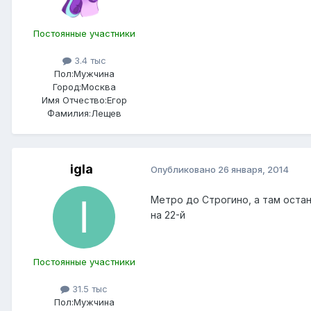
Постоянные участники
3.4 тыс
Пол:
Мужчина
Город:
Москва
Имя Отчество:
Егор
Фамилия:
Лещев
igla
Опубликовано
26 января, 2014
Метро до Строгино, а там оста
на 22-й
Постоянные участники
31.5 тыс
Пол:
Мужчина