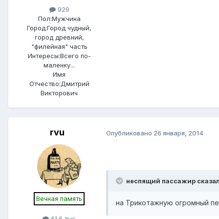
929
Пол:
Мужчина
Город:
Город чудный,
город древний,
"филейная" часть
Интересы:
Всего по-
маленку...
Имя
Отчество:
Дмитрий
Викторович
rvu
Опубликовано
26 января, 2014
неспящий пассажир сказал
Вечная память
на Трикотажную огромный п
61.6 тыс