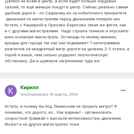
Далеко не всем в центр, а если будет больше хордовых
связей, то ещё меньше поедут в центр. Сейчас реально самая
удобная дорога - по Садовому из-за избыточного приоритета
движения по магистралям перед движением поперёк них.
Кстати, с Каширкой в Орехово-Борисово такая же фигня, как
и с другими магистралями. Надо строить тоннели и опускаять
вниз основную магистраль. Эстакады по моему мнению,
вредны для города так как они поднимают 7 килограммов
реагентов на квадратный метр дороги на уровень 2-3 этажа, а
порой и выше, чем сильно ухудшает экологическую
обстановку. Да и шумовое загрязнение туда же.
Кирилл
Опубликовано
16 марта, 2014
Кстати, а почему бы под Ленинским не прорыть метро? Я
понимаю, что дорого, но... Как вариант - организовать
скоростной трамвай с высокой интенсивностью движения.
Может и на других магистралях тоже.