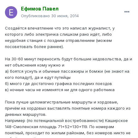
Ефимов Павел
Опубликовано
30 июня, 2014
Создаётся впечатление что это написал журналист, у
которого либо электричка слишком рано идёт, либо
неудобная станция с поздним отправлением (можем
посоветовать более раннее).
На 30-60 минут переносить будут большие недовольства, да и
нет объяснения кому нужно и
а) боятся уснуть и обычные пассажиры и бомжи (не знают на
кого попадут), да и едут путейцы
б) много где достаточно графика последних поездов
в) ночные часы не изменятся ни для одного работника
Пока лучше целомагистральные маршруты и хордовые,
причём на хордовых выставлять понятные номера каждого из
дневных маршрутов.
Например (по потенциальной востребованности) Каширское
148-Смоленская площадь 71+52+130+119. По номерам
понятный, проходит по жилым районам, без номеров никто не