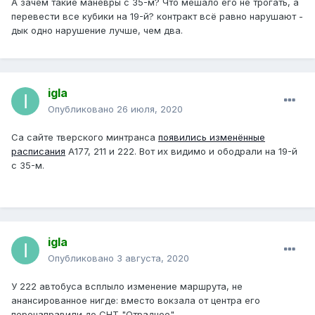
А зачем такие манёвры с 35-м? Что мешало его не трогать, а
перевести все кубики на 19-й? контракт всё равно нарушают -
дык одно нарушение лучше, чем два.
igla
Опубликовано
26 июля, 2020
Са сайте тверского минтранса
появились изменённые
расписания
А177, 211 и 222. Вот их видимо и ободрали на 19-й
с 35-м.
igla
Опубликовано
3 августа, 2020
У 222 автобуса всплыло изменение маршрута, не
анансированное нигде: вместо вокзала от центра его
перенаправили до СНТ "Отрадное"