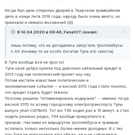
Когда был день открытых дверей в Тверском трамвайном
депо в конце лета 2016 года, народу было очень много, но
приехали и немало москвичей )))))
В 14.04.2020 в 06:48,
FanatOT
сказал:
лишь потому, что не догадались запустить троллейбусы
с АХ (почему-то не особо богатая Тула это смогла).
В Туле вообще всё не просто)
Тула своё добро купила под довольно кабальный кредит в
2013 году как политический проект ноу-хау.
Потом настали известные политические и
экономические события -- и весной 2015 года стало понятно,
что кредит отдать будет тяжело.
Поэтому решили "оптимизировать издержки" -- именно тогда
весной 2015 по всему городскому электротранспорту Тулы
выпуск упал СИЛЬНО. Тот же Тб6 ходил раз в 10 минут, а стал
ходить реально редко, Тб4 вообще превратился в
призрак...Частыми из маршрутов троллейбуса и трамвая
остались только несколько более-менее доходных. И с тех
пор Тула не преодолела этот обвал, да и не собирается,