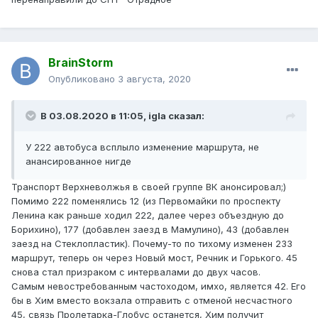
BrainStorm
Опубликовано
3 августа, 2020
В 03.08.2020 в 11:05,
igla
сказал:
У 222 автобуса всплыло изменение маршрута, не
анансированное нигде
Транспорт Верхневолжья в своей группе ВК анонсировал;)
Помимо 222 поменялись 12 (из Первомайки по проспекту
Ленина как раньше ходил 222, далее через объездную до
Борихино), 177 (добавлен заезд в Мамулино), 43 (добавлен
заезд на Стеклопластик). Почему-то по тихому изменен 233
маршрут, теперь он через Новый мост, Речник и Горького. 45
снова стал призраком с интервалами до двух часов.
Самым невостребованным частоходом, имхо, является 42. Его
бы в Хим вместо вокзала отправить с отменой несчастного
45, связь Пролетарка-Глобус останется, Хим получит