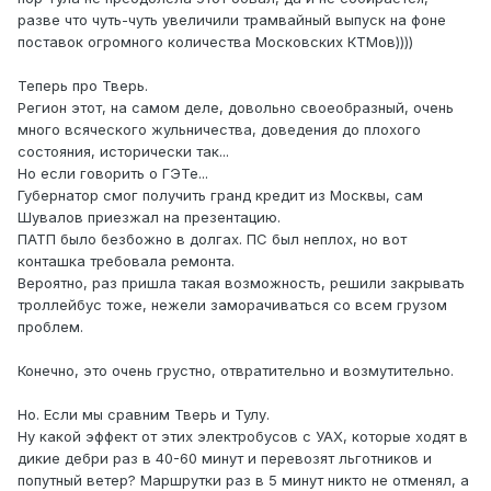
разве что чуть-чуть увеличили трамвайный выпуск на фоне
поставок огромного количества Московских КТМов))))
Теперь про Тверь.
Регион этот, на самом деле, довольно своеобразный, очень
много всяческого жульничества, доведения до плохого
состояния, исторически так...
Но если говорить о ГЭТе...
Губернатор смог получить гранд кредит из Москвы, сам
Шувалов приезжал на презентацию.
ПАТП было безбожно в долгах. ПС был неплох, но вот
конташка требовала ремонта.
Вероятно, раз пришла такая возможность, решили закрывать
троллейбус тоже, нежели заморачиваться со всем грузом
проблем.
Конечно, это очень грустно, отвратительно и возмутительно.
Но. Если мы сравним Тверь и Тулу.
Ну какой эффект от этих электробусов с УАХ, которые ходят в
дикие дебри раз в 40-60 минут и перевозят льготников и
попутный ветер? Маршрутки раз в 5 минут никто не отменял, а