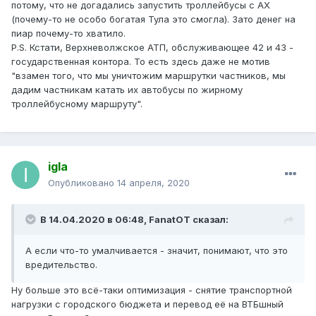
потому, что не догадались запустить троллейбусы с АХ
(почему-то не особо богатая Тула это смогла). Зато денег на
пиар почему-то хватило.
P.S. Кстати, Верхневолжское АТП, обслуживающее 42 и 43 -
государственная контора. То есть здесь даже не мотив
"взамен того, что мы уничтожим маршрутки частников, мы
дадим частникам катать их автобусы по жирному
троллейбусному маршруту".
igla
Опубликовано
14 апреля, 2020
В 14.04.2020 в 06:48,
FanatOT
сказал:
А
если что-то умалчивается - знач
ит,
понимают, что это
вредительство.
Ну больше это всё-таки оптимизация - снятие транспортной
нагрузки с городского бюджета и перевод её на ВТБшный