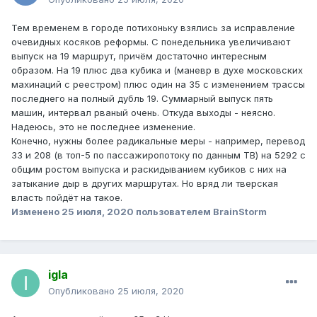
Тем временем в городе потихоньку взялись за исправление
очевидных косяков реформы. С понедельника увеличивают
выпуск на 19 маршрут, причём достаточно интересным
образом. На 19 плюс два кубика и (маневр в духе московских
махинаций с реестром) плюс один на 35 с изменением трассы
последнего на полный дубль 19. Суммарный выпуск пять
машин, интервал рваный очень. Откуда выходы - неясно.
Надеюсь, это не последнее изменение.
Конечно, нужны более радикальные меры - например, перевод
33 и 208 (в топ-5 по пассажиропотоку по данным ТВ) на 5292 с
общим ростом выпуска и раскидыванием кубиков с них на
затыкание дыр в других маршрутах. Но вряд ли тверская
власть пойдёт на такое.
Изменено
25 июля, 2020
пользователем BrainStorm
igla
Опубликовано
25 июля, 2020