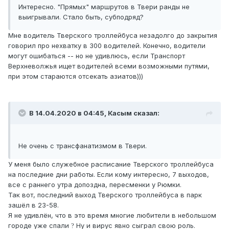
Интересно. "Прямых" маршрутов в Твери ранды не
выигрывали. Стало быть, субподряд?
Мне водитель Тверского троллейбуса незадолго до закрытия
говорил про нехватку в 300 водителей. Конечно, водители
могут ошибаться -- но не удивлюсь, если Транспорт
Верхневолжья ищет водителей всеми возможными путями,
при этом стараются отсекать азиатов)))
В 14.04.2020 в 04:45,
Касым
сказал:
Не очень с трансфанатизмом в Твери.
У меня было служебное расписание Тверского троллейбуса
на последние дни работы. Если кому интересно, 7 выходов,
все с раннего утра допоздна, пересменки у Рюмки.
Так вот, последний выход Тверского троллейбуса в парк
зашёл в 23-58.
Я не удивлён, что в это время многие любители в небольшом
городе уже спали
Ну и вирус явно сыграл свою роль.
?