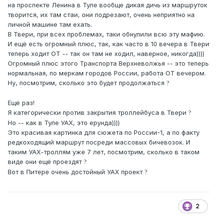
на проспекте Ленина в Туле вообще дикая дичь из маршруток
творится, их там стаи, они подрезают, очень неприятно на
личной машине там ехать.
В Твери, при всех проблемах, таки обнулили всю эту мафию.
И ещё есть огромный плюс, так, как часто в 10 вечера в Твери
теперь ходит ОТ -- так он там не ходил, наверное, никогда))))
Огромный плюс этого Транспорта Верхневолжья -- это теперь
нормальная, по меркам городов России, работа ОТ вечером.
Ну, посмотрим, сколько это будет продолжаться
?
Ещё раз!
Я категорически против закрытия троллейбуса в Твери
?
Но -- как в Туле УАХ, это ерунда))))
Это красивая картинка для сюжета по России-1, а по факту
редкоходящий маршрут посреди массовых бичевозок. И
таким УАХ-троллям уже 7 лет, посмотрим, сколько в таком
виде они ещё проездят
?
Вот в Питере очень достойный УАХ проект
?
2