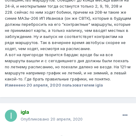
большинство маршрутов. Обещают до конца месяца выйти на
24-й, и неоткрытыми тогда останутся только 2, 9, 19, 208 и
228. сейчас по ним ходят бобики, причем на 208-м такие же
синие МАЗы-206 ИП Иванова (он же СВТК), которые в будущем
должны перебросить на его "контрактные" маршруты, которые
не принимают карты, а только наличку, чем вводят местных в
заблуждение. Ну и выпуск не соответствует контрактам на
ряде маршрутов. Так в вечернее время автобусы скорее не
ходят, чем ходят, несмотря на расписание.
А вот на пригороде творится бардак: вроде бы на все
маршруты вышли и с сегодняшнего дня должны были поехать
по летнему расписанию, но поехали далеко не везде. На 121-м
маршруте например график не летний, и не зимний, а левый
какой-то. Где брать правильные графики, не понятно.
Изменено
20 апреля, 2020
пользователем igla
igla
Опубликовано
20 апреля, 2020