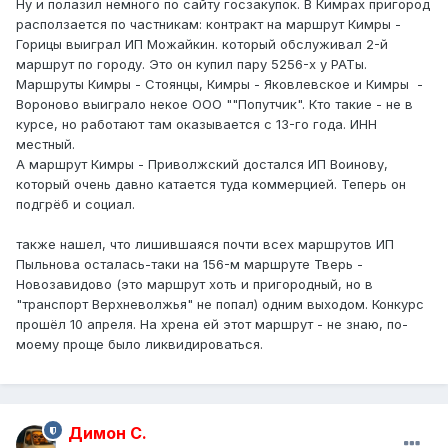
Ну и полазил немного по сайту госзакупок. В Кимрах пригород
расползается по частникам: контракт на маршрут Кимры -
Горицы выиграл ИП Можайкин. который обслуживал 2-й
маршрут по городу. Это он купил пару 5256-х у РАТы.
Маршруты Кимры - Стоянцы, Кимры - Яковлевское и Кимры -
Вороново выиграло некое ООО ""Попутчик". Кто такие - не в
курсе, но работают там оказывается с 13-го года. ИНН
местный.
А маршрут Кимры - Приволжский достался ИП Воинову,
который очень давно катается туда коммерцией. Теперь он
подгрёб и социал.
также нашел, что лишившаяся почти всех маршрутов ИП
Пыльнова осталась-таки на 156-м маршруте Тверь -
Новозавидово (это маршрут хоть и пригородный, но в
"транспорт Верхневолжья" не попал) одним выходом. Конкурс
прошёл 10 апреля. На хрена ей этот маршрут - не знаю, по-
моему проще было ликвидироваться.
Димон С.