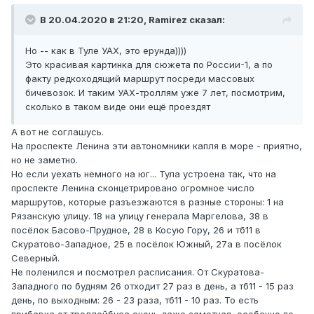
В 20.04.2020 в 21:20,
Ramirez
сказал:
Но -- как в Туле УАХ, это ерунда))))
Это красивая картинка для сюжета по России-1, а по
факту редкоходящий маршрут посреди массовых
бичевозок. И таким УАХ-троллям уже 7 лет, посмотрим,
сколько в таком виде они ещё проездят
А вот не соглашусь.
На проспекте Ленина эти автономники капля в море - приятно,
но не заметно.
Но если уехать немного на юг... Тула устроена так, что на
проспекте Ленина сконцетрировано огромное число
маршрутов, которые разъезжаются в разные стороны: 1 на
Рязанскую улицу. 18 на улицу генерала Маргелова, 38 в
посёлок Басово-Прудное, 28 в Косую Гору, 26 и тб11 в
Скуратово-Западное, 25 в посёлок Южный, 27а в посёлок
Северный.
Не поленился и посмотрел расписания. От Скуратова-
Западного по будням 26 отходит 27 раз в день, а тб11 - 15 раз
день, по выходным: 26 - 23 раза, тб11 - 10 раз. То есть