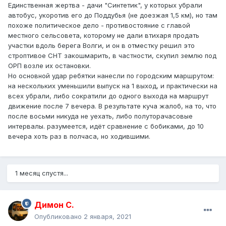
Единственная жертва - дачи "Синтетик", у которых убрали
автобус, укоротив его до Поддубья (не доезжая 1,5 км), но там
похоже политическое дело - противостояние с главой
местного сельсовета, которому не дали втихаря продать
участки вдоль берега Волги, и он в отместку решил это
строптивое СНТ закошмарить, в частности, скупил землю под
ОРП возле их остановки.
Но основной удар ребятки нанесли по городским маршрутом:
на нескольких уменьшили выпуск на 1 выход, и практически на
всех убрали, либо сократили до одного выхода на маршрут
движение после 7 вечера. В результате куча жалоб, на то, что
после восьми никуда не уехать, либо полуторачасовые
интервалы. разумеется, идёт сравнение с бобиками, до 10
вечера хоть раз в полчаса, но ходившими.
1 месяц спустя...
Димон С.
Опубликовано
2 января, 2021