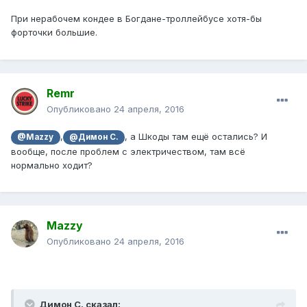
При нерабочем кондее в Богдане-троллейбусе хотя-бы
форточки большие.
Remr
Опубликовано
24 апреля, 2016
,
, а Шкоды там ещё остались? И
@Mazzy
@Димон С.
вообще, после проблем с электричеством, там всё
нормально ходит?
Mazzy
Опубликовано
24 апреля, 2016
Димон С. сказал: