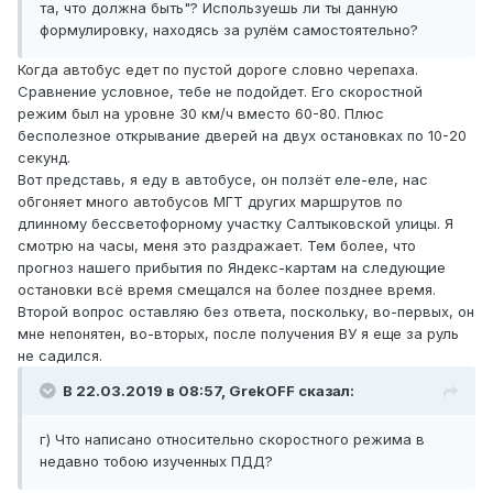
та, что должна быть"? Используешь ли ты данную
формулировку, находясь за рулём самостоятельно?
Когда автобус едет по пустой дороге словно черепаха.
Сравнение условное, тебе не подойдет. Его скоростной
режим был на уровне 30 км/ч вместо 60-80. Плюс
бесполезное открывание дверей на двух остановках по 10-20
секунд.
Вот представь, я еду в автобусе, он ползёт еле-еле, нас
обгоняет много автобусов МГТ других маршрутов по
длинному бессветофорному участку Салтыковской улицы. Я
смотрю на часы, меня это раздражает. Тем более, что
прогноз нашего прибытия по Яндекс-картам на следующие
остановки всё время смещался на более позднее время.
Второй вопрос оставляю без ответа, поскольку, во-первых, он
мне непонятен, во-вторых, после получения ВУ я еще за руль
не садился.
В 22.03.2019 в 08:57,
GrekOFF
сказал:
г) Что написано относительно скоростного режима в
недавно тобою изученных ПДД?