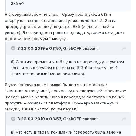
885-й?
Я с секундомером не стоял. Сразу после ухода 613 я
обернулся назад, к остановке тут же подъехал 792 и на
предыдущую остановку подъехал 885 (издали я номер
увидел). Я его увидел и решил подождать, время ожидания
составило максимум 1 минуту.
В 22.03.2019 в 08:57,
GrekOFF
сказал:
б) Сколько времени у тебя ушло на пересадку, с учётом
того, что в конечном итоге ты на 613-й всё же успел?
(понятие "впритык" малоприменимо).
Я уже посекундно не помню. Вышел я на остановке
"Салтыковская улица", поскольку со следующей "Косинское
шоссе" мог не успеть. Время пересадки состояло из пешей
прогулки + ожидания светофора. Суммарно максимум 3
минуты, я шёл быстро, почти бежал.
В 22.03.2019 в 08:57,
GrekOFF
сказал:
в) Что есть в твоём понимании "скорость была явно не