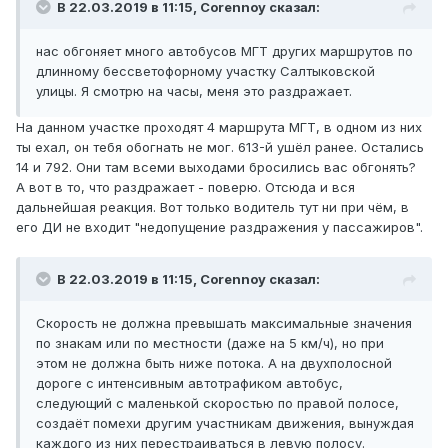
В 22.03.2019 в 11:15,
Corennoy
сказал:
нас обгоняет много автобусов МГТ других маршрутов по
длинному бессветофорному участку Салтыковской
улицы. Я смотрю на часы, меня это раздражает.
На данном участке проходят 4 маршрута МГТ, в одном из них
ты ехал, он тебя обогнать не мог. 613-й ушёл ранее. Остались
14 и 792. Они там всеми выходами бросились вас обгонять?
А вот в то, что раздражает - поверю. Отсюда и вся
дальнейшая реакция. Вот только водитель тут ни при чём, в
его ДИ не входит "недопущение раздражения у пассажиров".
В 22.03.2019 в 11:15,
Corennoy
сказал:
Скорость не должна превышать максимальные значения
по знакам или по местности (даже на 5 км/ч), но при
этом не должна быть ниже потока. А на двухполосной
дороге с интенсивным автотрафиком автобус,
следующий с маленькой скоростью по правой полосе,
создаёт помехи другим участникам движения, вынуждая
каждого из них перестраиваться в левую полосу.