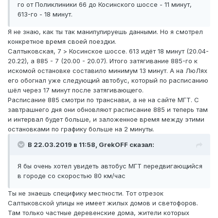
го от Поликлиники 66 до Косинского шоссе - 11 минут,
613-го - 18 минут.
Я не знаю, как ты так манипулируешь данными. Но я смотрел
конкретное время своей поездки.
Салтыковская, 7 > Косинское шоссе. 613 идёт 18 минут (20.04-
20.22), а 885 - 7 (20.00 - 20.07). Итого затягивание 885-го к
искомой остановке составило минимум 13 минут. А на ЛюЛях
его обогнал уже следующий автобус, который по расписанию
шёл через 17 минут после затягивающего.
Расписание 885 смотри по транснави, а не на сайте МГТ. С
завтрашнего дня они обновляют расписание 885 и теперь там
и интервал будет больше, и заложенное время между этими
остановками по графику больше на 2 минуты.
В 22.03.2019 в 11:58,
GrekOFF
сказал:
Я бы очень хотел увидеть автобус МГТ передвигающийся
в городе со скоростью 80 км/час
Ты не знаешь специфику местности. Тот отрезок
Салтыковской улицы не имеет жилых домов и светофоров.
Там только частные деревенские дома, жители которых