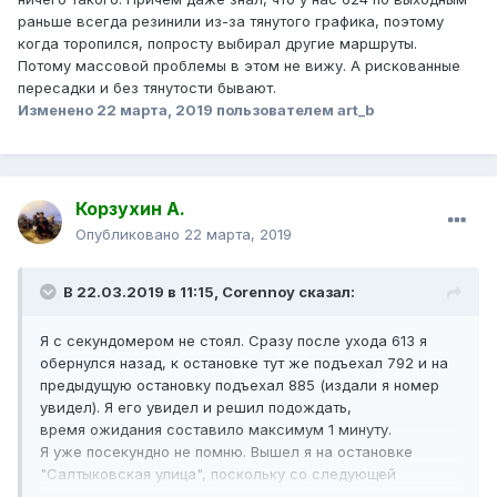
раньше всегда резинили из-за тянутого графика, поэтому
когда торопился, попросту выбирал другие маршруты.
Потому массовой проблемы в этом не вижу. А рискованные
пересадки и без тянутости бывают.
Изменено
22 марта, 2019
пользователем art_b
Корзухин А.
Опубликовано
22 марта, 2019
В 22.03.2019 в 11:15,
Corennoy
сказал:
Я с секундомером не стоял. Сразу после ухода 613 я
обернулся назад, к остановке тут же подъехал 792 и на
предыдущую остановку подъехал 885 (издали я номер
увидел). Я его увидел и решил подождать,
время ожидания составило максимум 1 минуту.
Я уже посекундно не помню. Вышел я на остановке
"Салтыковская улица", поскольку со следующей
"Косинское шоссе" мог не успеть. Время пересадки