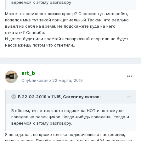
вернемся к этому разговору
Может относиться к жизни проще? Спросил тут, мол ребят,
попался мне тут такой принципиальный Таскун, что реально
вывел из себя на время. Не подскажете куда на него
откатать? Спасибо.
И далее будет или простой ненапряжный спор или не будет.
Расскажешь потом что ответили..
art_b
Опубликовано
22 марта, 2019
В 22.03.2019 в 11:15,
Corennoy
сказал:
В
общем, ты не так часто ездишь на НОТ и поэтому не
попадал на резинщиков
. Когда-нибудь попадёшь, тогда и
вернемся к этому разговору.
Я попадался, но кроме слегка подпорченного настроения,
ничего такого. Причём даже знал, что у нас 624 по выходным