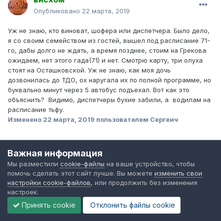
Опубликовано
22 марта, 2019
Уж не знаю, кто виноват, шофера или диспетчера. Было дело,
я со своим семейством из гостей, вышел под расписание 71-
го, дабы долго не ждать, а время позднее, стоим на Грекова
ожидаем, нет этого гада(71) и нет. Смотрю карту, три олуха
стоят на Осташковской. Уж не знаю, как моя дочь
дозвонилась до ТДО, ох наругала их по полной программе, но
буквально минут через 5 автобус подъехал. Вот как это
объяснить? Видимо, диспетчеры бухие забили, а водилам на
расписание тьфу.
Изменено
22 марта, 2019
пользователем Сергеич
Важная информация
Вперёдсмотрящий
Мы разместили
cookie-файлы
на ваше устройство, чтобы
помочь сделать этот сайт лучше. Вы можете
изменить свои
Опубликовано
22 марта, 2019
настройки cookie-файлов
, или продолжить без изменения
настроек.
В 22.03.2019 в 19:41,
Сергеич
сказал:
Принять cookie
Отклонить файлы сookie