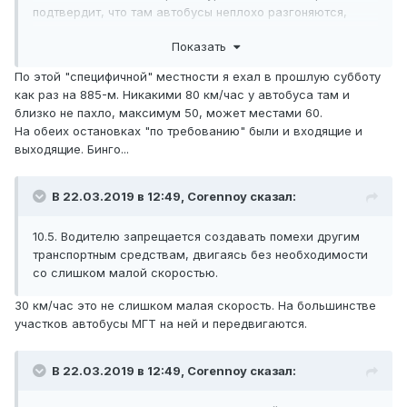
подтвердит, что там автобусы неплохо разгоняются,
если выходящих и входящих на остановках "по
Показать
требованию" нет.
По этой "специфичной" местности я ехал в прошлую субботу
как раз на 885-м. Никакими 80 км/час у автобуса там и
близко не пахло, максимум 50, может местами 60.
На обеих остановках "по требованию" были и входящие и
выходящие. Бинго...
В 22.03.2019 в 12:49,
Corennoy
сказал:
10.5. Водителю запрещается создавать помехи другим
транспортным средствам, двигаясь без необходимости
со слишком малой скоростью.
30 км/час это не слишком малая скорость. На большинстве
участков автобусы МГТ на ней и передвигаются.
В 22.03.2019 в 12:49,
Corennoy
сказал: