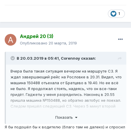
1
Андрей 20 (3)
Опубликовано
20 марта, 2019
В 20.03.2019 в 05:41,
Corennoy
сказал:
Вчера была такая ситуация вечером на маршруте С3. Я
ждал завершающий рейс на Рословке в 20.31. Видел, что
машина 150488 отъехала от Братцево в 19.40. Но ее всё
не было. Я продолжал стоять, надеясь, что он все-таки
придёт. Гаджеты у меня разрядились. Наконец в 20.55
пришла машина №150488, но обратно автобус не поехал.
Следом пришёл следующий С3. Через 5 минут второй
поехал в парк. Я устал ждать, уже ближе к 21.10 пошел
Показать
пешком на Белобородова, думая, что у водителя
закончилось время отработки и, чтобы не было
Я бы подошёл бы к водителю (благо там не далеко) и спросил
переработок, диспетчер не закроет сегодня движение на