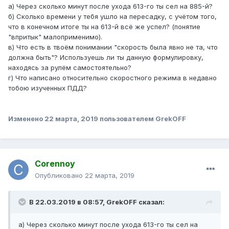
а) Через сколько минут после ухода 613-го ты сел на 885-й?
б) Сколько времени у тебя ушло на пересадку, с учётом того,
что в конечном итоге ты на 613-й всё же успел? (понятие
"впритык" малоприменимо).
в) Что есть в твоём понимании "скорость была явно не та, что
должна быть"? Используешь ли ты данную формулировку,
находясь за рулём самостоятельно?
г) Что написано относительно скоростного режима в недавно
тобою изученных ПДД?
Изменено
22 марта, 2019
пользователем GrekOFF
Corennoy
Опубликовано
22 марта, 2019
В 22.03.2019 в 08:57,
GrekOFF
сказал:
а) Через сколько минут после ухода 613-го ты сел на