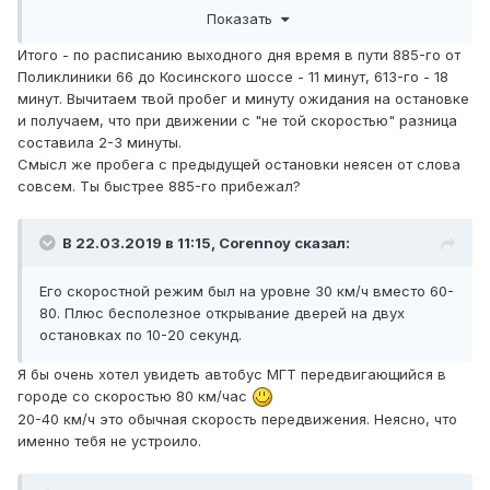
Показать
состояло из пешей прогулки + ожидания светофора.
Суммарно максимум 3 минуты, я шёл быстро, почти
Итого - по расписанию выходного дня время в пути 885-го от
бежал.
Поликлиники 66 до Косинского шоссе - 11 минут, 613-го - 18
минут. Вычитаем твой пробег и минуту ожидания на остановке
и получаем, что при движении с "не той скоростью" разница
составила 2-3 минуты.
Смысл же пробега с предыдущей остановки неясен от слова
совсем. Ты быстрее 885-го прибежал?
В 22.03.2019 в 11:15,
Corennoy
сказал:
Его скоростной режим был на уровне 30 км/ч вместо 60-
80. Плюс бесполезное открывание дверей на двух
остановках по 10-20 секунд.
Я бы очень хотел увидеть автобус МГТ передвигающийся в
городе со скоростью 80 км/час
20-40 км/ч это обычная скорость передвижения. Неясно, что
именно тебя не устроило.