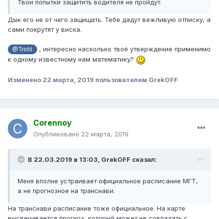
Твои попытки защитить водителя не пройдут.
Дык его не от чего защищать. Тебе дадут вежливую отписку, а
сами покрутят у виска.
, интересно насколько твоё утверждение применимо
@Trotil
к одному известному нам математику?
Изменено
22 марта, 2019
пользователем GrekOFF
Corennoy
Опубликовано
22 марта, 2019
В 22.03.2019 в 13:03,
GrekOFF
сказал:
Меня вполне устраивает официальное расписание МГТ,
а не прогнозное на транснави.
На транснави расписание тоже официальное. На карте
высвечивается прогноз, который может не совпадать с