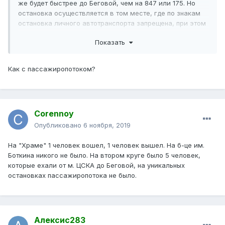
же будет быстрее до Беговой, чем на 847 или 175. Но
остановка осуществляется в том месте, где по знакам
остановка личного автотранспорта запрещена, при этом
нет ни павильона, ни трафарета, ни знака / разметки.
Показать
Давно такого не было, чтобы маршрут вводили при
полном отсутствии инфраструктуры. А со второй новой
остановкой уже всё в порядке, и трафарет есть, и
Как с пассажиропотоком?
остановочная площадка. Но УДС там узкая, я удивляюсь,
что маршрут согласовали. На Яндекс-карты жалобу по
поводу отсутствия остановки "Храм" отправил. На
транснави эта остановка есть, но у маршрута С23
Corennoy
неактивна. На пасс3 тоже ее нет, но видимо это
временно.
Опубликовано
6 ноября, 2019
На "Храме" 1 человек вошел, 1 человек вышел. На б-це им.
Боткина никого не было. На втором круге было 5 человек,
которые ехали от м. ЦСКА до Беговой, на уникальных
остановках пассажиропотока не было.
Алексис283