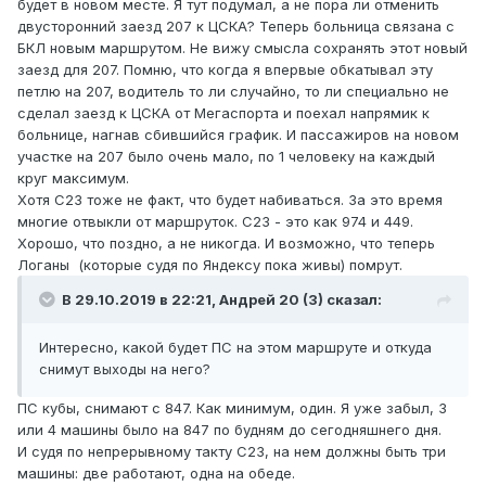
будет в новом месте. Я тут подумал, а не пора ли отменить
двусторонний заезд 207 к ЦСКА? Теперь больница связана с
БКЛ новым маршрутом. Не вижу смысла сохранять этот новый
заезд для 207. Помню, что когда я впервые обкатывал эту
петлю на 207, водитель то ли случайно, то ли специально не
сделал заезд к ЦСКА от Мегаспорта и поехал напрямик к
больнице, нагнав сбившийся график. И пассажиров на новом
участке на 207 было очень мало, по 1 человеку на каждый
круг максимум.
Хотя С23 тоже не факт, что будет набиваться. За это время
многие отвыкли от маршруток. С23 - это как 974 и 449.
Хорошо, что поздно, а не никогда. И возможно, что теперь
Логаны (которые судя по Яндексу пока живы) помрут.
В 29.10.2019 в 22:21,
Андрей 20 (3)
сказал:
Интересно, какой будет ПС на этом маршруте и откуда
снимут выходы на него?
ПС кубы, снимают с 847. Как минимум, один. Я уже забыл, 3
или 4 машины было на 847 по будням до сегодняшнего дня.
И судя по непрерывному такту С23, на нем должны быть три
машины: две работают, одна на обеде.