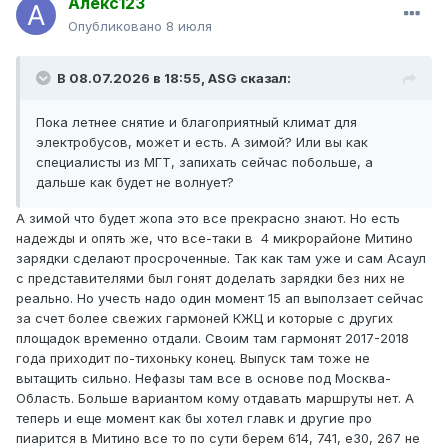
Алекс123
Опубликовано
8 июля
В 08.07.2026 в 18:55,
ASG
сказал:
Пока летнее снятие и благоприятный климат для
электробусов, может и есть. А зимой? Или вы как
специалисты из МГТ, запихать сейчас побольше, а
дальше как будет не волнует?
А зимой что будет жопа это все прекрасно знают. Но есть
надежды и опять же, что все-таки в 4 микрорайоне Митино
зарядки сделают просроченные. Так как там уже и сам Асаул
с представителями был гонят доделать зарядки без них не
реально. Но учесть надо один момент 15 ап выползает сейчас
за счет более свежих гармоней КЖЦ и которые с других
площадок временно отдали. Своим там гармонят 2017-2018
года приходит по-тихоньку конец. Выпуск там тоже не
вытащить сильно. Нефазы там все в основе под Москва-
Область. Больше вариантом кому отдавать маршруты нет. А
теперь и еще момент как бы хотел главк и другие про
пиарится в Митино все то по сути берем 614, 741, е30, 267 не