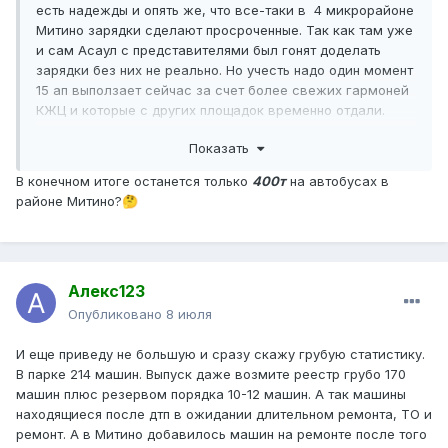
есть надежды и опять же, что все-таки в 4 микрорайоне
Митино зарядки сделают просроченные. Так как там уже
и сам Асаул с представителями был гонят доделать
зарядки без них не реально. Но учесть надо один момент
15 ап выползает сейчас за счет более свежих гармоней
КЖЦ и которые с других площадок временно отдали.
Своим там гармонят 2017-2018 года приходит по-
Показать
тихоньку конец. Выпуск там тоже не вытащить сильно.
Нефазы там все в основе под Москва-Область. Больше
В конечном итоге останется только
400т
на автобусах в
вариантом кому отдавать маршруты нет. А теперь и еще
районе Митино?
🤔
момент как бы хотел главк и другие про пиарится в
Митино все то по сути берем 614, 741, е30, 267 не
электробусные. А район 267 по сути один на нем
электробусы часто работали. Тут можно отрапортовать
Алекс123
весь район переведен на электротранспорт.
А вот как будет работать зимой пока сколько слышу
Опубликовано
8 июля
повторюсь от одного человека и если ТГ Асаула и Макс
читаете то вполне его фото на всех соревнованиях и
И еще приведу не большую и сразу скажу грубую статистику.
мероприятиях есть. Да очереди и бывают срывы рейсов
В парке 214 машин. Выпуск даже возмите реестр грубо 170
но меньше чем у других держатся. За счет резерва. В
машин плюс резервом порядка 10-12 машин. А так машины
принципе можно в парке взять на край заряжанный
находящиеся после дтп в ожидании длительном ремонта, ТО и
электробус срочно. Но конечно не так все
ремонт. А в Митино добавилось машин на ремонте после того