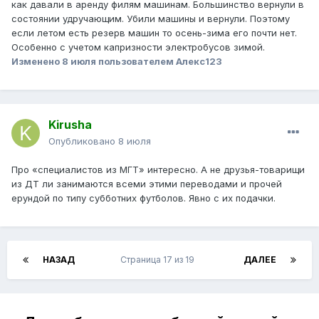
предполагалось при том пока все равно и зарядные
как давали в аренду филям машинам. Большинство вернули в
посты не все нужны.
состоянии удручающим. Убили машины и вернули. Поэтому
если летом есть резерв машин то осень-зима его почти нет.
Особенно с учетом капризности электробусов зимой.
Изменено
8 июля
пользователем Алекс123
Kirusha
Опубликовано
8 июля
Про «специалистов из МГТ» интересно. А не друзья-товарищи
из ДТ ли занимаются всеми этими переводами и прочей
ерундой по типу субботних футболов. Явно с их подачки.
НАЗАД
Страница 17 из 19
ДАЛЕЕ