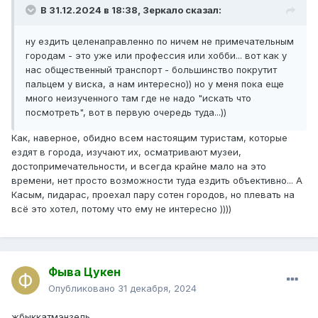
В 31.12.2024 в 18:38,
Зеркало
сказал:
ну ездить целенаправленно по ничем не примечательным
городам - это уже или профессия или хобби... вот как у
нас общественный транспорт - большинство покрутит
пальцем у виска, а нам интересно)) но у меня пока еще
много неизученного там где не надо "искать что
посмотреть", вот в первую очередь туда...))
Как, наверное, обидно всем настоящим туристам, которые
ездят в города, изучают их, осматривают музеи,
достопримечательности, и всегда крайне мало на это
времени, нет просто возможности туда ездить объективно... А
Касым, пидарас, проехал пару сотен городов, но плевать на
всё это хотел, потому что ему не интересно ))))
Фыва Цукен
Опубликовано
31 декабря, 2024
жбыккатмэнзель.