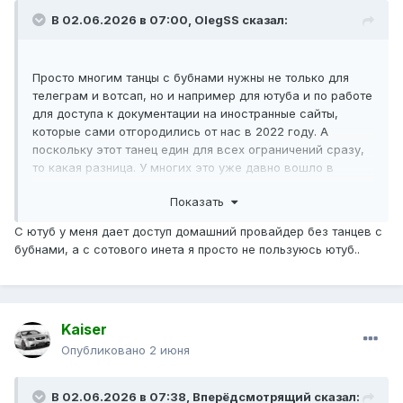
В 02.06.2026 в 07:00,
OlegSS
сказал:
Просто многим танцы с бубнами нужны не только для
телеграм и вотсап, но и например для ютуба и по работе
для доступа к документации на иностранные сайты,
которые сами отгородились от нас в 2022 году. А
поскольку этот танец един для всех ограничений сразу,
то какая разница. У многих это уже давно вошло в
привычку с 2022 года.
Показать
С ютуб у меня дает доступ домашний провайдер без танцев с
бубнами, а с сотового инета я просто не пользуюсь ютуб..
Kaiser
Опубликовано
2 июня
В 02.06.2026 в 07:38,
Вперёдсмотрящий
сказал: