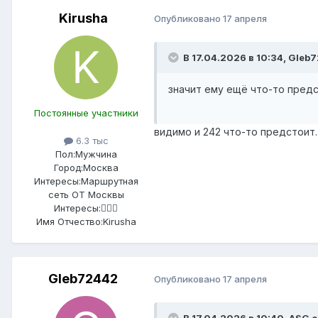
Kirusha
Опубликовано
17 апреля
В 17.04.2026 в 10:34,
Gleb
значит ему ещё что-то пред
Постоянные участники
видимо и 242 что-то предстоит.
6.3 тыс
Пол:
Мужчина
Город:
Москва
Интересы:
Маршрутная
сеть ОТ Москвы
Интересы:
🤷🏻‍♂️
Имя Отчество:
Kirusha
Gleb72442
Опубликовано
17 апреля
В 17.04.2026 в 10:40,
ASG
с