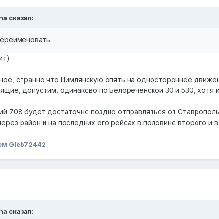
ha
сказал:
 переименовать
ит)
ное, странно что Цимлянскую опять на одностороннее движе
щие, допустим, одинаково по Белореченской 30 и 530, хотя 
ий 708 будет достаточно поздно отправляться от Ставропольск
ерез район и на последних его рейсах в половине второго и в
ем Gleb72442
ha
сказал: