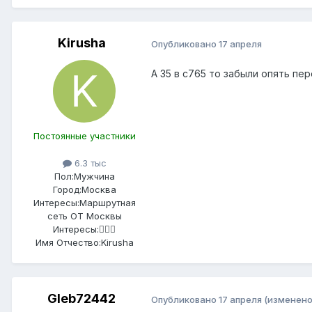
Kirusha
Опубликовано
17 апреля
А 35 в с765 то забыли опять п
Постоянные участники
6.3 тыс
Пол:
Мужчина
Город:
Москва
Интересы:
Маршрутная
сеть ОТ Москвы
Интересы:
🤷🏻‍♂️
Имя Отчество:
Kirusha
Gleb72442
Опубликовано
17 апреля
(изменено