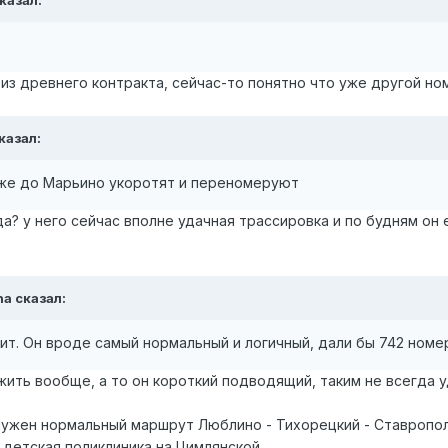
из древнего контракта, сейчас-то понятно что уже другой но
казал:
и же до Марьино укоротят и переномеруют
а? у него сейчас вполне удачная трассировка и по будням он
ha
сказал:
ит. Он вроде самый нормальный и логичный, дали бы 742 номер
жить вообще, а то он короткий подводящий, таким не всегда 
нужен нормальный маршрут Люблино - Тихорецкий - Ставрополь
 детская поликлиника на Цимлянской