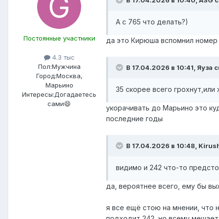
А с 765 что делать?)
Постоянные участники
да это Кирюша вспомнил номер 
4.3 тыс
Пол:
Мужчина
В 17.04.2026 в 10:41,
Яуза
с
Город:
Москва,
Марьино
35 скорее всего грохнут,ил
Интересы:
Догадаетесь
сами😄
укорачивать до Марьино это куд
последние годы
В 17.04.2026 в 10:48,
Kirus
видимо и 242 что-то предсто
да, вероятнее всего, ему бы вы
я все ещё стою на мнении, что 
подходит 242, но всему мешает