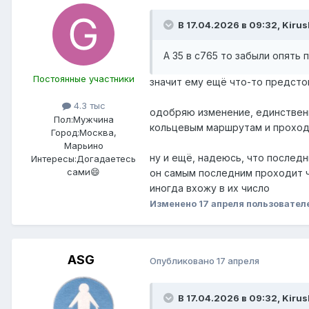
В 17.04.2026 в 09:32,
Kirus
А 35 в с765 то забыли опять
Постоянные участники
значит ему ещё что-то предсто
4.3 тыс
одобряю изменение, единствен
Пол:
Мужчина
кольцевым маршрутам и проходя
Город:
Москва,
Марьино
ну и ещё, надеюсь, что последн
Интересы:
Догадаетесь
сами😄
он самым последним проходит ч
иногда вхожу в их число
Изменено
17 апреля
пользовател
ASG
Опубликовано
17 апреля
В 17.04.2026 в 09:32,
Kirus