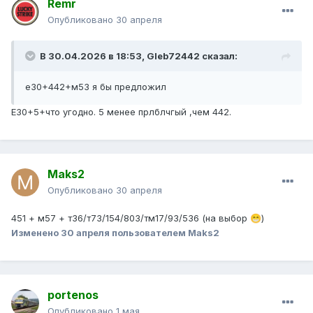
Remr
Опубликовано
30 апреля
В 30.04.2026 в 18:53,
Gleb72442
сказал:
е30+442+м53 я бы предложил
Е30+5+что угодно. 5 менее прлблчгый ,чем 442.
Maks2
Опубликовано
30 апреля
451 + м57 + т36/т73/154/803/тм17/93/536 (на выбор
)
😁
Изменено
30 апреля
пользователем Maks2
portenos
Опубликовано
1 мая