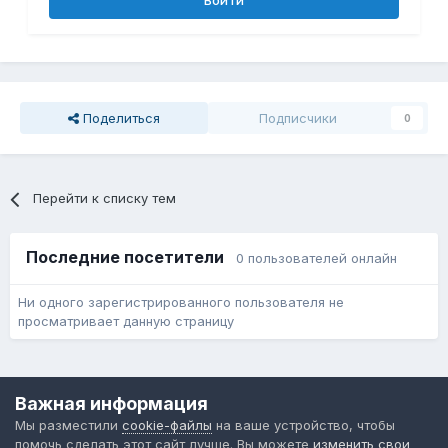
Войти
Поделиться
Подписчики
0
Перейти к списку тем
Последние посетители
0 пользователей онлайн
Ни одного зарегистрированного пользователя не
просматривает данную страницу
Язык
Обратная связь
Cookie-файлы
Важная информация
Форум общественного транспорта
Мы разместили
cookie-файлы
на ваше устройство, чтобы
Powered by Invision Community
помочь сделать этот сайт лучше. Вы можете
изменить свои