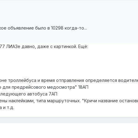
кое объявление было в 10298 когда-то...
677 ЛИАЗе давно, даже с картинкой. Ещё:
лоне троллейбуса и время отправления определяется водителе
ко для предрейсового медосмотра" 18АП
 следующего автобуса 7АП
ны наклейками, типа маршруточных. "Кричи название остановки
и т.д.