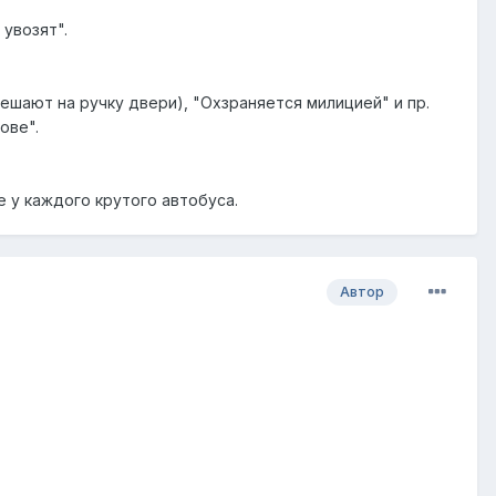
увозят".
вешают на ручку двери), "Охзраняется милицией" и пр.
ове".
е у каждого крутого автобуса.
Автор