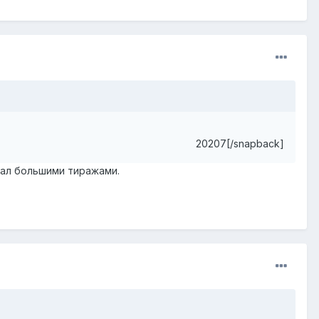
20207[/snapback]
елал большими тиражами.