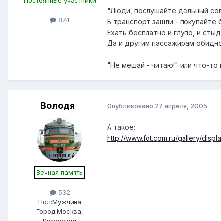
Постоянные участники
"Люди, послушайте дельный сов
874
В транспорт зашли - покупайте 
Ехать бесплатно и глупо, и стыд
Да и другим пассажирам обидно
"Не мешай - читаю!" или что-то
Володя
Опубликовано
27 апреля, 2005
А такое:
http://www.fot.com.ru/gallery/di
Вечная память
532
Пол:
Мужчина
Город:
Москва,
Рязанский