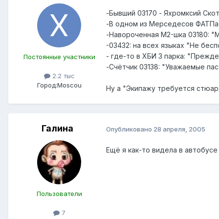
-Бывший 03170 - Яхромксий Скот
-В одном из Мерседесов ФАТПа:
-Навороченная М2-шка 03180: "М
-03432: на всех языках "Не бес
- где-то в ХБИ 3 парка: "Прежд
Постоянные участники
-Счётчик 03138: "Уважаемые па
2.2 тыс
Город:
Moscou
Ну а "Экипажу требуется стюард
Галина
Опубликовано
28 апреля, 2005
Ещё я как-то видела в автобусе
Пользователи
7