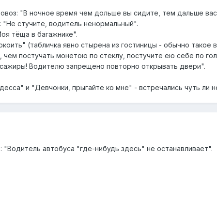
овоз: "В ночное время чем дольше вы сидите, тем дальше вас 
 "Не стучите, водитель ненормальный".
оя тёща в багажнике".
покоить" (табличка явно стырена из гостиницы - обычно такое 
е, чем постучать монетою по стеклу, постучите ею себе по гол
ссажиры! Водителю запрещено повторно открывать двери".
есса" и "Девчонки, прыгайте ко мне" - встречались чуть ли н
 : "Водитель автобуса "где-нибудь здесь" не останавливает".