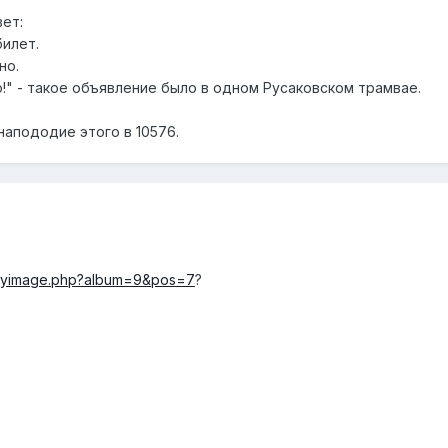
ет:
билет.
но.
!" - такое объявление было в одном Русаковском трамвае.
 напододие этого в 10576.
splayimage.php?album=9&pos=7
?