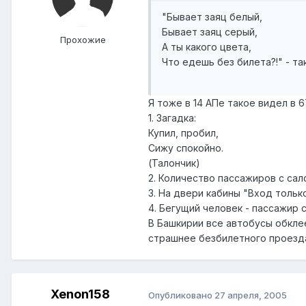
"Бывает заяц белый,
Бывает заяц серый,
Прохожие
А ты какого цвета,
Что едешь без билета?!" - та
Я тоже в 14 АПе такое видел в 
1. Загадка:
Купил, пробил,
Сижу спокойно.
(Талончик)
2. Количество пассажиров с са
3. На двери кабины "Вход толь
4. Бегущий человек - пассажир
В Башкирии все автобусы обклее
страшнее безбилетного проезда 
Xenon158
Опубликовано
27 апреля, 2005