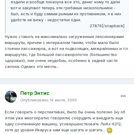
ездили и вообще показуха все это, денег кому то дали
вот и закупают теперь эти гребаные низкопольники -
был, есть и буду самым рьяным их противником, я в них
удобств не вижу - недостатки одни.
27876[/snapback]
Нужно ставить на максимально загруженные пенсионерами
маршруты, причем с интервалом таким, чтобы мало было
стоячих пассажиров, а вот на подвозящих, межрайонных и т.п.
маршрутах, где большой пассажиропоток (большинство
здоровых), они очень неудобны, особенно в задней части
салона. Однако это мечты...
Петр Энтис
Опубликовано
14 июля, 2005
Если говорить о перспективах, было бы очень полезно (ну об
этом уже многократно говорили) соорудить и внедрить еще
одну сочлененную машину, усовершенствовать ЛиАз-6212,
хотя до уровня Икаруса нам еще шагать и шагать...