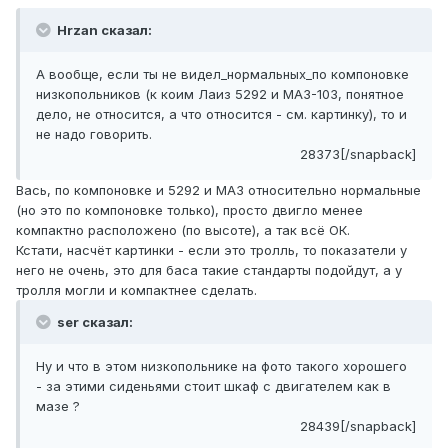
Hrzan сказал:
А вообще, если ты не видел_нормальных_по компоновке
низкопольников (к коим Лаиз 5292 и МАЗ-103, понятное
дело, не относится, а что относится - см. картинку), то и
не надо говорить.
28373[/snapback]
Вась, по компоновке и 5292 и МАЗ относительно нормальные
(но это по компоновке только), просто двигло менее
компактно расположено (по высоте), а так всё ОК.
Кстати, насчёт картинки - если это тролль, то показатели у
него не очень, это для баса такие стандарты подойдут, а у
тролля могли и компактнее сделать.
ser сказал:
Ну и что в этом низкопольнике на фото такого хорошего
- за этими сиденьями стоит шкаф с двигателем как в
мазе ?
28439[/snapback]