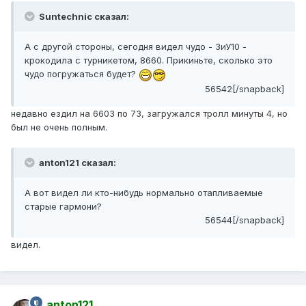
Suntechnic сказал:
А с другой стороны, сегодня видел чудо - ЗиУ10 -
крокодила с турникетом, 8660. Прикиньте, сколько это
чудо погружаться будет?
56542[/snapback]
недавно ездил на 6603 по 73, загружался тролл минуты 4, но
был не очень полным.
anton121 сказал:
А вот видел ли кто-нибудь нормально отапливаемые
старые гармони?
56544[/snapback]
видел.
anton121