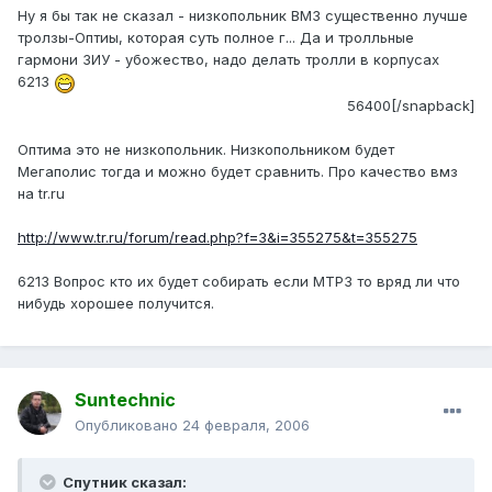
Ну я бы так не сказал - низкопольник ВМЗ существенно лучше
тролзы-Оптиы, которая суть полное г... Да и тролльные
гармони ЗИУ - убожество, надо делать тролли в корпусах
6213
56400[/snapback]
Оптима это не низкопольник. Низкопольником будет
Мегаполис тогда и можно будет сравнить. Про качество вмз
на tr.ru
http://www.tr.ru/forum/read.php?f=3&i=355275&t=355275
6213 Вопрос кто их будет собирать если МТРЗ то вряд ли что
нибудь хорошее получится.
Suntechnic
Опубликовано
24 февраля, 2006
Спутник сказал: