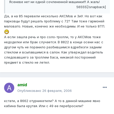
Ясеневе нет ни одной сочлененной машинки!!! А жаль!
56555[/snapback]
Да, а на 85 перевели несколько АКСМов и ЗиУ. Но вот как
парковцы будут решать проблему с 72? Там тоже гармоней
маловато. Новые, конечно же необходимы. И не только 8ТП.
А если зашла речь и про соло-тролли, то у АКСМов тоже
недоделки или брак случается. В 8822 в конце осени нас с
другом чуть не поранило разбившимся вдребезги задним
стеклом и всыпавшимся в салон. Как утверждал водитель
следовавшего за троллем баса, никакой посторонний
предмет в стекло не летел.
amid
Опубликовано
26 февраля, 2006
кстати, а 8662 отурникетили? А то в данной машине явно
кабина была крутая. Или с 49 ее перебросили?