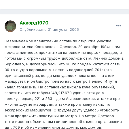
Аккорд1970
Опубликовано
31 августа, 2006
Незабываемое впечатление оставило открытие участка
метрополитена Каширская - Орехово. 29 декабря 1984г. нам
посчастливилось прокатиться на одном из первых поездов, а
потом мы с огромным трудом добрались от м. Ленино домой в
Бирюлёво, и договорились, что 30-го поедем кататься опять.
30-го с утра пораньше мы сели в подошедший 701к (это
единственный раз, когда мне удалось покататься на этом
маршруте), и он быстро привёз нас к метро Ленино. И тут я
начал тормозить. На остановках висела куча объявлений,
гласящих, что автобусы 148,217,670 удлиняются до м.
новокузнецкая, 221 и 263 - до м Автозаводская, а также про
многие другие маршруты, а также про отмену каких=то
экспрессных маршрутов. С трудом другу удалось уговорить
меня продолжить покатушки на метро. На метро Орехово
тоже висела объява, там говорилось об отмене организации
авт. 709 и об изменении многих других маршрутов.