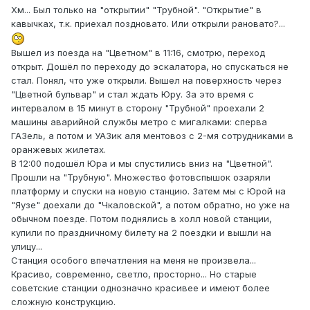
Хм... Был только на "открытии" "Трубной". "Открытие" в
кавычках, т.к. приехал поздновато. Или открыли рановато?...
Вышел из поезда на "Цветном" в 11:16, смотрю, переход
открыт. Дошёл по переходу до эскалатора, но спускаться не
стал. Понял, что уже открыли. Вышел на поверхность через
"Цветной бульвар" и стал ждать Юру. За это время с
интервалом в 15 минут в сторону "Трубной" проехали 2
машины аварийной службы метро с мигалками: сперва
ГАЗель, а потом и УАЗик аля ментовоз с 2-мя сотрудниками в
оранжевых жилетах.
В 12:00 подошёл Юра и мы спустились вниз на "Цветной".
Прошли на "Трубную". Множество фотовспышок озаряли
платформу и спуски на новую станцию. Затем мы с Юрой на
"Яузе" доехали до "Чкаловской", а потом обратно, но уже на
обычном поезде. Потом поднялись в холл новой станции,
купили по праздничному билету на 2 поездки и вышли на
улицу...
Станция особого впечатления на меня не произвела...
Красиво, современно, светло, просторно... Но старые
советские станции однозначно красивее и имеют более
сложную конструкцию.