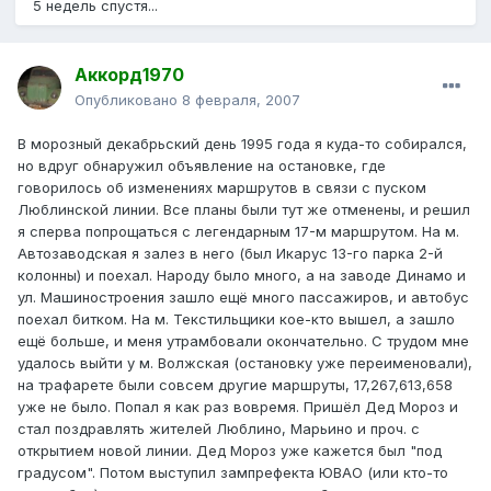
5 недель спустя...
Аккорд1970
Опубликовано
8 февраля, 2007
В морозный декабрьский день 1995 года я куда-то собирался,
но вдруг обнаружил объявление на остановке, где
говорилось об изменениях маршрутов в связи с пуском
Люблинской линии. Все планы были тут же отменены, и решил
я сперва попрощаться с легендарным 17-м маршрутом. На м.
Автозаводская я залез в него (был Икарус 13-го парка 2-й
колонны) и поехал. Народу было много, а на заводе Динамо и
ул. Машиностроения зашло ещё много пассажиров, и автобус
поехал битком. На м. Текстильщики кое-кто вышел, а зашло
ещё больше, и меня утрамбовали окончательно. С трудом мне
удалось выйти у м. Волжская (остановку уже переименовали),
на трафарете были совсем другие маршруты, 17,267,613,658
уже не было. Попал я как раз вовремя. Пришёл Дед Мороз и
стал поздравлять жителей Люблино, Марьино и проч. с
открытием новой линии. Дед Мороз уже кажется был "под
градусом". Потом выступил зампрефекта ЮВАО (или кто-то