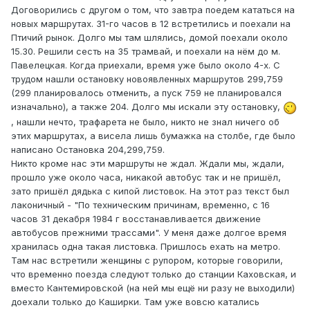
Договорились с другом о том, что завтра поедем кататься на
новых маршрутах. 31-го часов в 12 встретились и поехали на
Птичий рынок. Долго мы там шлялись, домой поехали около
15.30. Решили сесть на 35 трамвай, и поехали на нём до м.
Павелецкая. Когда приехали, время уже было около 4-х. С
трудом нашли остановку новоявленных маршрутов 299,759
(299 планировалось отменить, а пуск 759 не планировался
изначально), а также 204. Долго мы искали эту остановку,
, нашли нечто, трафарета не было, никто не знал ничего об
этих маршрутах, а висела лишь бумажка на столбе, где было
написано Остановка 204,299,759.
Никто кроме нас эти маршруты не ждал. Ждали мы, ждали,
прошло уже около часа, никакой автобус так и не пришёл,
зато пришёл дядька с кипой листовок. На этот раз текст был
лаконичный - "По техническим причинам, временно, с 16
часов 31 декабря 1984 г восстанавливается движение
автобусов прежними трассами". У меня даже долгое время
хранилась одна такая листовка. Пришлось ехать на метро.
Там нас встретили женщины с рупором, которые говорили,
что временно поезда следуют только до станции Каховская, и
вместо Кантемировской (на ней мы ещё ни разу не выходили)
доехали только до Каширки. Там уже вовсю катались