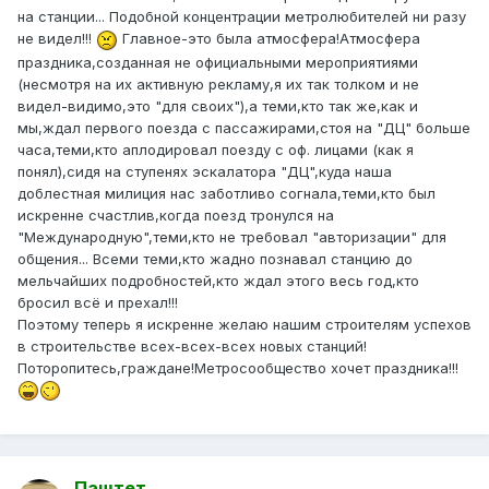
на станции... Подобной концентрации метролюбителей ни разу
не видел!!!
Главное-это была атмосфера!Атмосфера
праздника,созданная не официальными мероприятиями
(несмотря на их активную рекламу,я их так толком и не
видел-видимо,это "для своих"),а теми,кто так же,как и
мы,ждал первого поезда с пассажирами,стоя на "ДЦ" больше
часа,теми,кто аплодировал поезду с оф. лицами (как я
понял),сидя на ступенях эскалатора "ДЦ",куда наша
доблестная милиция нас заботливо согнала,теми,кто был
искренне счастлив,когда поезд тронулся на
"Международную",теми,кто не требовал "авторизации" для
общения... Всеми теми,кто жадно познавал станцию до
мельчайших подробностей,кто ждал этого весь год,кто
бросил всё и прехал!!!
Поэтому теперь я искренне желаю нашим строителям успехов
в строительстве всех-всех-всех новых станций!
Поторопитесь,граждане!Метросообщество хочет праздника!!!
Паштет