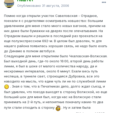
Опубликовано
31 августа, 2006
Помню когда открыли участок Савеловская - Отрадное,
поехали я с родителями осматривать новшество: большим
удивлением для меня стало много новых вагонов, причем на
них даже были бумажки на дверях после опечатывания. На
Отрадном вышли и решили в последний раз проехаться на
еще полуэкспрессном 692-м. В целом был доволен, тк для
нашего района появилась хорошая связь, не надо было ехать
до Динамо в полном автобусе.
Следующим для меня открытием было Чкаловская-Волжская.
Был выходной день, где-то около 16:00, второй день работы
линии, я был в шоке от малого количества народу, да и
нескромных интервалов, около 6 минут. Ехали весь путь
неспеша, в туннеле свет, строющаяся Дубровка, все это
наводило на мысль, что едем чуть ли не по служебной линии
. Зная о том, что в Печатниках депо, долго ждал съезд, и
был удивлен, что поезда выходят в сторону Волжской, но еще
больший шок для меня был, когда нас на Волжскую стали
принемать на 2-й путь, и непонятные поначалу какие-то два
пути стали отходить в сторону
. Ну и затем была