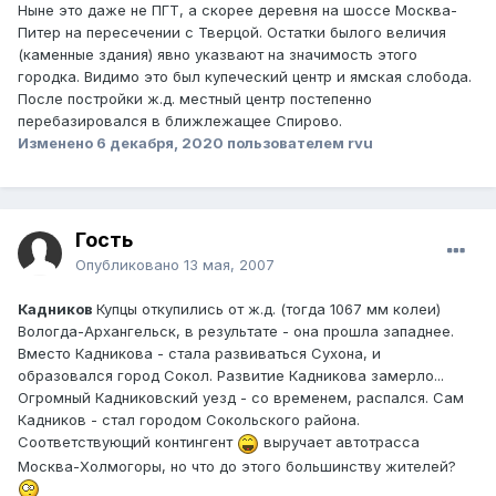
Ныне это даже не ПГТ, а скорее деревня на шоссе Москва-
Питер на пересечении с Тверцой. Остатки былого величия
(каменные здания) явно указвают на значимость этого
городка. Видимо это был купеческий центр и ямская слобода.
После постройки ж.д. местный центр постепенно
перебазировался в ближлежащее Спирово.
Изменено
6 декабря, 2020
пользователем rvu
Гость
Опубликовано
13 мая, 2007
Кадников
Купцы откупились от ж.д. (тогда 1067 мм колеи)
Вологда-Архангельск, в результате - она прошла западнее.
Вместо Кадникова - стала развиваться Сухона, и
образовался город Сокол. Развитие Кадникова замерло...
Огромный Кадниковский уезд - со временем, распался. Сам
Кадников - стал городом Сокольского района.
Соответствующий контингент
выручает автотрасса
Москва-Холмогоры, но что до этого большинству жителей?