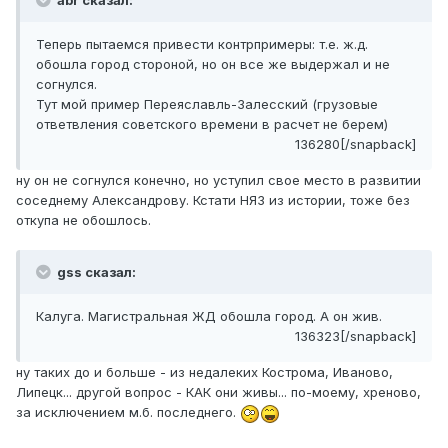
abr сказал:
Теперь пытаемся привести контрпримеры: т.е. ж.д.
обошла город стороной, но он все же выдержал и не
согнулся.
Тут мой пример Переяславль-Залесский (грузовые
ответвления советского времени в расчет не берем)
136280[/snapback]
ну он не согнулся конечно, но уступил свое место в развитии
соседнему Александрову. Кстати НЯЗ из истории, тоже без
откупа не обошлось.
gss сказал:
Калуга. Магистральная ЖД обошла город. А он жив.
136323[/snapback]
ну таких до и больше - из недалеких Кострома, Иваново,
Липецк... другой вопрос - КАК они живы... по-моему, хреново,
за исключением м.б. последнего.