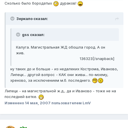
Сколько было бородатых
дураков!
Зеркало сказал:
gss сказал:
Калуга. Магистральная ЖД обошла город. А он
жив.
136323[/snapback]
ну таких до и больше - из недалеких Кострома, Иваново,
Липецк... другой вопрос - КАК они живы... по-моему,
хреново, за исключением м.б. последнего.
Липецк - на магистральной ж.д., да и Иваново - тоже не на
последней ветке.
Изменено
14 мая, 2007
пользователем LmV