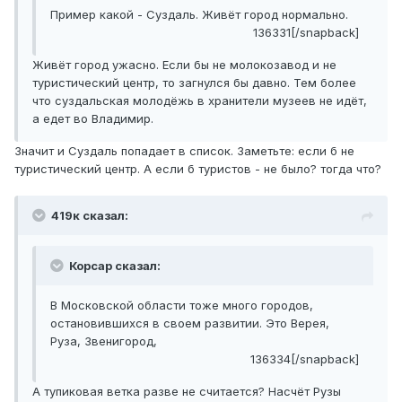
Пример какой - Суздаль. Живёт город нормально.
136331[/snapback]
Живёт город ужасно. Если бы не молокозавод и не
туристический центр, то загнулся бы давно. Тем более
что суздальская молодёжь в хранители музеев не идёт,
а едет во Владимир.
Значит и Суздаль попадает в список. Заметьте: если б не
туристический центр. А если б туристов - не было? тогда что?
419к сказал:
Корсар сказал:
В Московской области тоже много городов,
остановившихся в своем развитии. Это Верея,
Руза, Звенигород,
136334[/snapback]
А тупиковая ветка разве не считается? Насчёт Рузы