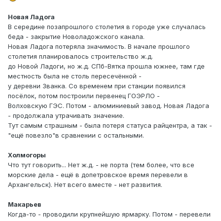
Новая Ладога
В середине позапрошлого столетия в городе уже случалась
беда - закрытие Новоладожского канала.
Новая Ладога потеряла значимость. В начале прошлого
столетия планировалось строительство ж.д.
до Новой Ладоги, но ж.д. СПб-Вятка прошла южнее, там где
местность была не столь пересечённой -
у деревни Званка. Со временем при станции появился
посёлок, потом построили первенец ГОЭРЛО -
Волховскую ГЭС. Потом - алюминиевый завод. Новая Ладога
- продолжала утрачивать значение.
Тут самым страшным - была потеря статуса райцентра, а так -
"ещё повезло"в сравнении с остальными.
Холмогоры
Что тут говорить... Нет ж.д. - не порта (тем более, что все
морские дела - ещё в допетровское время перевели в
Архангельск). Нет всего вместе - нет развития.
Макарьев
Когда-то - проводили крупнейшую ярмарку. Потом - перевели