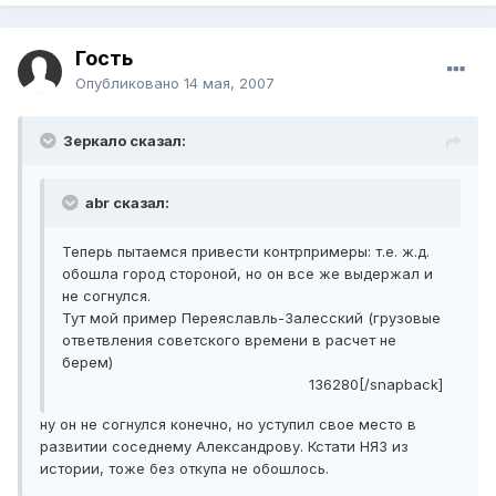
Гость
Опубликовано
14 мая, 2007
Зеркало сказал:
abr сказал:
Теперь пытаемся привести контрпримеры: т.е. ж.д.
обошла город стороной, но он все же выдержал и
не согнулся.
Тут мой пример Переяславль-Залесский (грузовые
ответвления советского времени в расчет не
берем)
136280[/snapback]
ну он не согнулся конечно, но уступил свое место в
развитии соседнему Александрову. Кстати НЯЗ из
истории, тоже без откупа не обошлось.