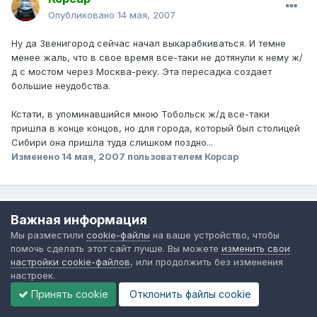
Опубликовано
14 мая, 2007
Ну да Звенигород сейчас начал выкарабкиваться. И темне
менее жаль, что в свое время все-таки не дотянули к нему ж/
д с мостом через Москва-реку. Эта пересадка создает
большие неудобства.
Кстати, в упоминавшийся мною Тобольск ж/д все-таки
пришла в конце концов, но для города, который был столицей
Сибири она пришла туда слишком поздно...
Изменено
14 мая, 2007
пользователем Корсар
Важная информация
Vladdis
Мы разместили
cookie-файлы
на ваше устройство, чтобы
Опубликовано
15 мая, 2007
помочь сделать этот сайт лучше. Вы можете
изменить свои
настройки cookie-файлов
, или продолжить без изменения
Пересадка в Звенигороде дает возможность таксистам-
настроек.
бомбилам заработать. Как-то году в 2000 наблюдал картину,
как группа таксистов числом около десятка кучковались
Принять cookie
Отклонить файлы сookie
вместе с водилами автобусов, а потом водилы дружно