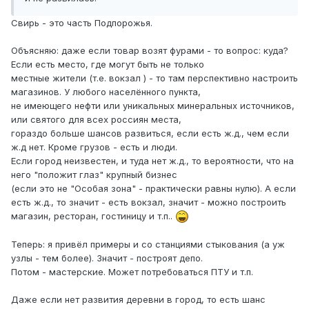
Свирь - это часть Подпорожья.
Объясняю: даже если товар возят фурами - то вопрос: куда?
Если есть место, где могут быть не только
местные жители (т.е. вокзал ) - то там перспективно настроить
магазинов. У любого населённого пункта,
не имеющего нефти или уникальных минеральных источников,
или святого для всех россиян места,
гораздо больше шансов развиться, если есть ж.д., чем если
ж.д нет. Кроме грузов - есть и люди.
Если город неизвестен, и туда нет ж.д., то вероятности, что на
него "положит глаз" крупный бизнес
(если это не "Особая зона" - практически равны нулю). А если
есть ж.д., то значит - есть вокзал, значит - можно построить
магазин, ресторан, гостиницу и т.п..
Теперь: я привёл примеры и со станциями стыкования (а уж
узлы - тем более). Значит - построят депо.
Потом - мастерские. Может потребоваться ПТУ и т.п.
Даже если нет развития деревни в город, то есть шанс