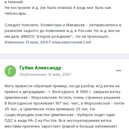
в Нижний.
Не построили ж.д. (не было планов) А ведь мог быть как
Чебоксары...
Следует пояснить: Холмогоры и Макарьев - затормозились в
развитии задолго до появления ж.д. в России. Но ж.д. могли
им дать (ИМХО) "второе рождение"... Но не произошло...
Изменено
13 мая, 2007
пользователем LmV
Губин Александр
Опубликовано
14 мая, 2007
Могу привести обратный пример, когда разбор ж/д ветки не
привел к деградации - г. Волгодонск. В 1995 г. закрыли ветку
Цимлянская - Морозовская. Кстати, очень странное решение.
В Волгодонске проживает 187 тыс. чел., в Морозовской - почти
25 тыс., в Цимлянске тоже примерно 25 тыс. На
существующем участке Цимлянская - Куберле ходит один
ПДС в виде РА-2 на Ростов. Вся эксплуатируемая ветка
местами прилично заростает травой и больше напоминает