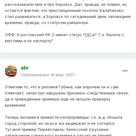
рассказывали мне и про Боровск. Дат, правда, не помню, но
остается фактом, что пристанционный поселок Балабаново
стал развиваться, а Боровск по сегодняшний день заповедник
времени, правда, со статусом райцентра.
ОФФ: А ростовский РА-2 имеет статус ПДСа? Т.е. билеты с
местами и по паспорту?
abr
Опубликовано
14 мая, 2007
Отметим то, что в реплике Губина, как впрочем он и сам
отмечает, зачастую нарушены причинно-следственные связи,
да и приведенные примеры еще не прошли проверку
временем.
Теперь пытаемся привести контрпримеры: т.е. ж.д. обошла
город стороной, но он все же выдержал и не согнулся.
Тут мой пример Переяславль-Залесский (грузовые
ответвления советского времени в расчет не берем)