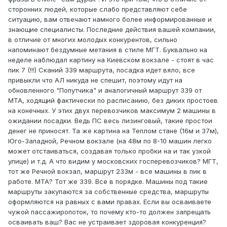
сторонних людей, которые слабо представляют себе
ситуацию, вам отвечают намного более информированные и
знающие специалисты. Последние действия вашей компании,
в отличие от многих молодых конкурентов, сильно
напоминают бездумные метания в стиле МГТ. Буквально на
неделе наблюдал картину на Киевском вокзале - стоят в час
пик 7 (!!!) Сканий 339 маршрута, посадка идет вяло, все
привыкли что АЛ никуда не спешит, поэтому идут на
обновленного "Попутчика" и аналогичный маршрут 339 от
МТА, ходящий фактически по расписанию, без диких простоев
на конечных. У этих двух перевозчиков максимум 2 машины в
ожидании посадки. Ведь ПС весь лизинговый, такие простои
денег не приносят. Та же картина на Теплом стане (16м и 37м),
Юго-Западной, Речном вокзале (на 48м по 8-10 машин легко
может отстаиваться, создавая только пробки на и так узкой
улице) и т.д. А что видим у московских госперевозчиков? МГТ,
тот же Речной вокзал, маршрут 233м - все машины в пик в
работе. МТА? Тот же 339. Все в порядке. Машины под такие
маршруты закупаются за собственные средства, маршруты
оформляются на равных с вами правах. Если вы осваиваете
чужой пассажиропоток, то почему кто-то должен запрещать
осваивать ваш? Вас не устраивает здоровая конкуренция?