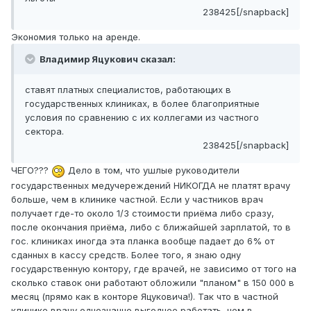
238425[/snapback]
Экономия только на аренде.
Владимир Яцукович сказал:
ставят платных специалистов, работающих в
государственных клиниках, в более благоприятные
условия по сравнению с их коллегами из частного
сектора.
238425[/snapback]
ЧЕГО???
Дело в том, что ушлые руководители
государственных медучереждений НИКОГДА не платят врачу
больше, чем в клинике частной. Если у частников врач
получает где-то около 1/3 стоимости приёма либо сразу,
после окончания приёма, либо с ближайшей зарплатой, то в
гос. клиниках иногда эта планка вообще падает до 6% от
сданных в кассу средств. Более того, я знаю одну
государственную контору, где врачей, не зависимо от того на
сколько ставок они работают обложили "планом" в 150 000 в
месяц (прямо как в конторе Яцуковича!). Так что в частной
клинике врачу однозначно выгоднее работать, чем в