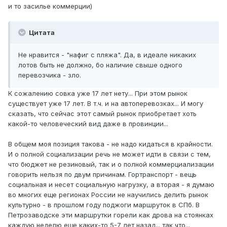
и то засилье коммерции)
Цитата
Не нравится - "нафиг с пляжа". Да, в идеале никаких
лотов быть не должно, бо наличие свыше одного
перевозчика - зло.
К сожалению совка уже 17 лет нету... При этом рынок
существует уже 17 лет. В т.ч. и на автоперевозках... И могу
сказать, что сейчас этот самый рынок приобретает хоть
какой-то человеческий вид даже в провинции...
В общем моя позиция такова - не надо кидаться в крайности.
И о полной социализации речь не может идти в связи с тем,
что бюджет не резиновый, так и о полной коммерциализации
говорить нельзя по двум причинам. Гортранспорт - вещь
социальная и несет социальную нагрузку, а вторая - я думаю
во многих еще регионах России не научились делить рынок
культурно - в прошлом году поджоги маршруток в СПб. В
Петрозаводске эти маршрутки горели как дрова на стоянках
каждую неделю еще каких-то 5-7 лет назад... так что...