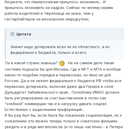
бюджета, что перевозчикам пришлось экономить... И
пришлось экономить на кадрах. Сейчас по-моему нормы
работы водителей в Череповце не ниже, чем у
гастарбайтеров на московских маршрутках.
Цитата
Значит надо дотировать всех не из областного, а из
федерального бюджета, только и всего.
Ты в какой стране живешь?
. Не на самом деле такая
система подошла бы для Москвы, где и МГТ и МТА и вообще
какое-то подобие порядка в перевозках, но явно не для
России. Да и не хватит федерального бюджета РФ чтобы все
перевозки дотировать, включая даже два Пазика в селе
Дульдургет Забайкальского края... Полюбому ИМХО должно
быть регулирование за счет выставления в лотах как
"хлебной" коммерции так и в нагрузку давать социал.
Естественно с выделением преференций...
Я бы рад был бы, если была бы повальная социализация, но к
сожалению это можно теперь только в советских фильмах
увидеть и в ряде мегаполисов (и то лишь частично - в Питере