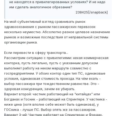
не находятся в привилегированных условиях? И не надо
им сделать аналогичное обрезание?
238425[/snapback]
На мой субъективный взгляд сравнивать рынок
здравоохоанения с рынком пассажирских перевозок
несколько неуместно. Абсолютно разное целевое назначение
рынков и возможные последствия от неправильной системы
организации рынка.
Если перевести в сферу транспорта...
Рассмотрим ситуацию с привилегиями: некая коммерческая
конторка, пусть легально, пусть с указанным допуском
выполняет работу на неком маршруте совместно с
госпредприятием. У обоих контор один тип ПС, одинаковые
условия, одинаковая стоимость проезда. На чём ехать -
выбор пассажира при тождественном равенстве. Это -
здоровая конкуренция, зачем ее убирать.
Вариант второй: частник работающий на "китайцах" или
Богданах и Госник - работающий на Спринтере. У частника -
ниже цена (хотя вполне себе может быть одинакова), у
ГОСника - лучше ПС. Выбор опять же за пассажиром.
Вариант 3-ий: Частник работает на Спринтерах и Фордах,