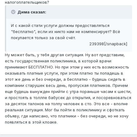
налогоплательщиков?
Дима сказал:
И с какой стати услуги должны предоставляться
"бесплатно", если их никто нам не компенсирует? Всё
покупается только за свой счёт.
239398[/snapback]
Ну может быть, у тебя другая ситуация. Ну вот представим,
есть государственная поликлиника, в которой врачи
принимают БЕСПЛАТНО. Но при этом у них есть возможность
оказывать платные услуги, при этом платно ты попадешь в
этот же день и без очереди, а бесплатно - будешь сидеть в
компании старушек весь день, пропуская платников. Причем
еще будешь вынужден прийти с утра пораньше часам к шести,
и простоять в толлпе бабусек до открытия, и посоревноваться
за десяток талонов на толпу человек в сто. Это все - вполне
реальная ситуация. Мог бы пойти в поликлинику и сфоткать
объяву, где написано, что платники - без очереди, но не хочу
появляться в этой клоаке.