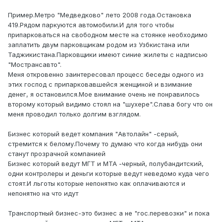
Пример.Метро "Медведково" лето 2008 года.Остановка
419.Рядом паркуются автомобили.И для того чтобы
припарковаться на свободном месте на стоянке необходимо
заплатить двум парковщикам родом из Узбкистана или
Таджикистана.Парковщики имеют синие жилеты с надписью
"Мострансавто".
Меня откровенно заинтересовал процесс беседы одного из
этих господ с припарковавшейся женщиной и взимание
денег, я остановился.Мое внимание очень не понравилось
второму который видимо стоял на "шухере".Слава богу что он
меня проводил только долгим взглядом.
Бизнес который ведет компания "Автолайн" -серый,
стремится к белому.Почему то думаю что когда нибудь они
станут прозрачной компанией
Бизнес который ведут МГТ и МТА -черный, полубандитский,
одни контролеры и деньги которые ведут неведомо куда чего
стоят.И льготы которые непонятно как оплачиваются и
непонятно на что идут
Транспортный бизнес-это бизнес а не "гос.перевозки" и пока