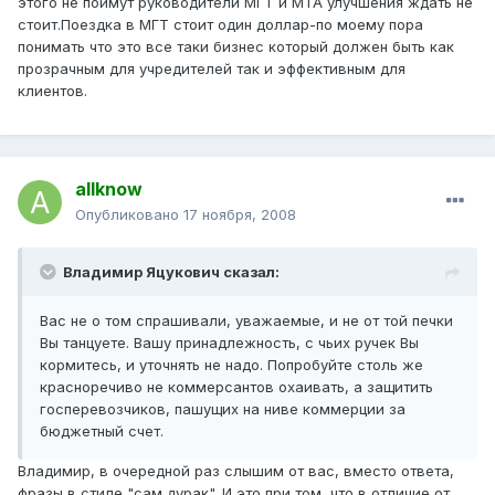
этого не поймут руководители МГТ и МТА улучшения ждать не
стоит.Поездка в МГТ стоит один доллар-по моему пора
понимать что это все таки бизнес который должен быть как
прозрачным для учредителей так и эффективным для
клиентов.
allknow
Опубликовано
17 ноября, 2008
Владимир Яцукович сказал:
Вас не о том спрашивали, уважаемые, и не от той печки
Вы танцуете. Вашу принадлежность, с чьих ручек Вы
кормитесь, и уточнять не надо. Попробуйте столь же
красноречиво не коммерсантов охаивать, а защитить
госперевозчиков, пашущих на ниве коммерции за
бюджетный счет.
Владимир, в очередной раз слышим от вас, вместо ответа,
фразы в стиле "сам дурак". И это при том, что в отличие от