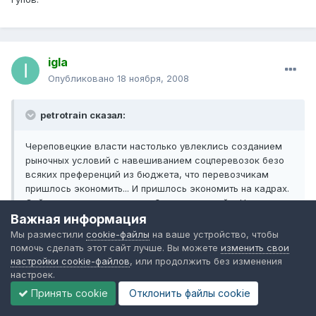
igla
Опубликовано
18 ноября, 2008
petrotrain сказал:
Череповецкие власти настолько увлеклись созданием
рыночных условий с навешиванием соцперевозок безо
всяких преференций из бюджета, что перевозчикам
пришлось экономить... И пришлось экономить на кадрах.
Сейчас по-моему нормы работы водителей в Череповце
не ниже, чем у гастарбайтеров на московских
Важная информация
маршрутках.
Мы разместили
cookie-файлы
на ваше устройство, чтобы
239538[/snapback]
помочь сделать этот сайт лучше. Вы можете
изменить свои
настройки cookie-файлов
, или продолжить без изменения
Значит надо прихлопнуть эти рыночные условия - и всё.
настроек.
Принять cookie
Отклонить файлы сookie
petrotrain сказал: