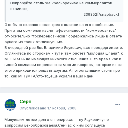
Попробуйте столь же красноречиво не коммерсантов
охаивать,
239352[/snapback]
Это было сказано после трех откликов на его сообщение.
При этом сомнения насчет эффективности "коммерсантов"
относительно "госперевозчиков" содержались лишь в ответе
одного из троих откликнувших.
В очередной раз Вы, Владимир Яцукович, все передергиваете.
Оглянитесь по сторонам - тут и там растет "молодая шпана", к
МГТ и МТА не имеющая никакого отношения. В то время как в
вашей компании не решаются многие вопросы, которые из-за
этого приходится решать другим. А потом слышим стоны про
то, как МГТ/МТА/кто-то_еще украли ваши идеи.
Серп
Опубликовано
17 ноября, 2008
Минувшим летом долго оппонировал г-ну Яцуковичу по
вопросам ценообразования.Сейчас с ним соглашусь