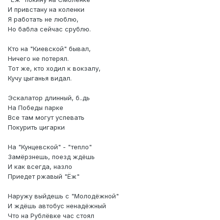
И привстану на коленки
Я работать не люблю,
Но бабла сейчас срублю.
Кто на "Киевской" бывал,
Ничего не потерял.
Тот же, кто ходил к вокзалу,
Кучу цыганья видал.
Эскалатор длинный, б..дь
На Победы парке
Все там могут успевать
Покурить цигарки
На "Кунцевской" - "тепло"
Замёрзнешь, поезд ждёшь
И как всегда, назло
Приедет ржавый "Ёж"
Наружу выйдешь с "Молодёжной"
И ждёшь автобус ненадёжный
Что на Рублёвке час стоял