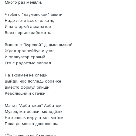
Много раз меняли.
Чтобы с "Бауманской" выйти
Надо люто всех толкать,
И на старый эскалатор
Всех первее забежать.
Вышел с "Курской" дядька пьяный
Ждал троллейбус и упал.
И эвакуатор сраный
Его с радостью забрал
На экзамен не спеши!
Выйди, нос погладь собачке
Вместо формул опиши
Революции и стачки
Манит "Арбатская" Арбатом
Музон, матрёшки, молодёжь
Но хочешь выругаться матом
Пока до места доползёшь.
"Ёж" покину на Смоленке