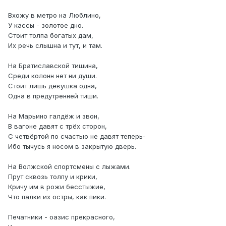
Вхожу в метро на Люблино,
У кассы - золотое дно.
Стоит толпа богатых дам,
Их речь слышна и тут, и там.
На Братиславской тишина,
Среди колонн нет ни души.
Стоит лишь девушка одна,
Одна в предутренней тиши.
На Марьино галдёж и звон,
В вагоне давят с трёх сторон,
С четвёртой по счастью не давят теперь-
Ибо тычусь я носом в закрытую дверь.
На Волжской спортсмены с лыжами.
Прут сквозь толпу и крики,
Кричу им в рожи бесстыжие,
Что палки их остры, как пики.
Печатники - оазис прекрасного,