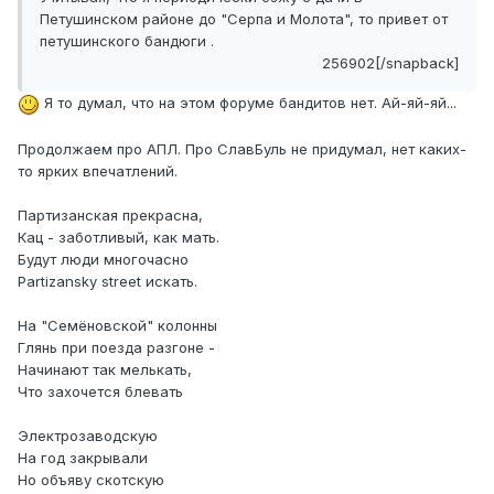
Петушинском районе до "Серпа и Молота", то привет от
петушинского бандюги .
256902[/snapback]
Я то думал, что на этом форуме бандитов нет. Ай-яй-яй...
Продолжаем про АПЛ. Про СлавБуль не придумал, нет каких-
то ярких впечатлений.
Партизанская прекрасна,
Кац - заботливый, как мать.
Будут люди многочасно
Partizansky street искать.
На "Семёновской" колонны
Глянь при поезда разгоне -
Начинают так мелькать,
Что захочется блевать
Электрозаводскую
На год закрывали
Но объяву скотскую