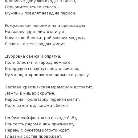
Красивые девушки входят в вагон,
Становится яснее ясного -
Мужчины повалят назад на перрон.
Кожуховская неприметна и односводна,
Но всюду царят чистота и уют
И пусть не блестит рой мозаик модных,
Я знаю - ангелы рядом живут!
Дубровка свежа и опрятна,
Полы блестят, и народу немного,
И сердцу и глазу тут просто приятно,
Ну что ж, отправляемся дальше в дорогу.
Застава крестьянская мрамором встретит,
Лампы в нишах скрытые,
Народ на Пролетарку перейти метит,
Полы затёртые, ногами сбитые.
На Римской фонтан на выходе бьёт,
Присесть рядом с ним призывает,
Парень с букетом кого-то ждёт,
Глазами состав провожает.