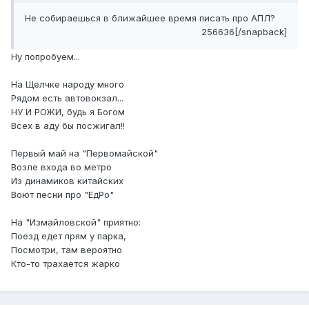
Не собираешься в ближайшее время писать про АПЛ?
256636[/snapback]
Ну попробуем...
На Щелчке народу много
Рядом есть автовокзал...
НУ И РОЖИ, будь я Богом
Всех в аду бы посжигал!!
Первый май на "Первомайской"
Возле входа во метро
Из динамиков китайских
Воют песни про "ЕдРо"
На "Измайловской" приятно:
Поезд едет прям у парка,
Посмотри, там вероятно
Кто-то трахается жарко