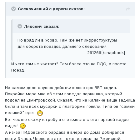
Соскочивший с дороги сказал:
Ляксеич сказал:
Но вряд ли в Усово. Там же нет инфраструктуры
для оборота поездов дальнего следования.
261266[/snapback]
И чего там не хватает? Тем более это не ПДС, а просто
Поезд.
На самом деле слушок действительно про ВВП ходил.
Покрайне мере мне об этом поведал парнишка, который
подсел на Дмитровской. Сказал, что на Каланче ваще задница
была и там всех мусарки с платформы гоняли. Типа он "самый
великий" едет.
Вот честно скажу в гробу я его вместе с его партией ведро
видел!
А из-за ПИДовского бардака я вчера до дома добирался
почти 3 часа. Членовоз этот тоже встерил на Ржевской,