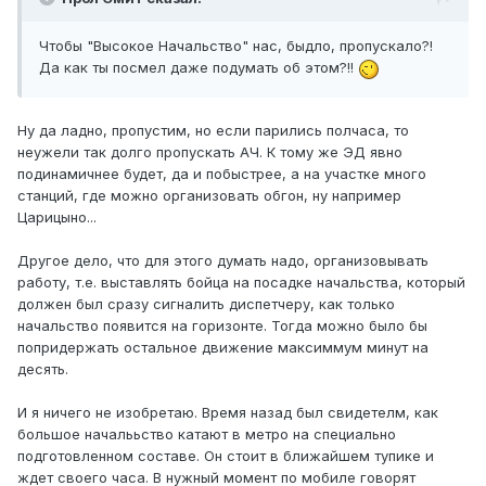
Чтобы "Высокое Начальство" нас, быдло, пропускало?!
Да как ты посмел даже подумать об этом?!!
Ну да ладно, пропустим, но если парились полчаса, то
неужели так долго пропускать АЧ. К тому же ЭД явно
подинамичнее будет, да и побыстрее, а на участке много
станций, где можно организовать обгон, ну например
Царицыно...
Другое дело, что для этого думать надо, организовывать
работу, т.е. выставлять бойца на посадке начальства, который
должен был сразу сигналить диспетчеру, как только
начальство появится на горизонте. Тогда можно было бы
попридержать остальное движение максиммум минут на
десять.
И я ничего не изобретаю. Время назад был свидетелм, как
большое началььство катают в метро на специально
подготовленном составе. Он стоит в ближайшем тупике и
ждет своего часа. В нужный момент по мобиле говорят