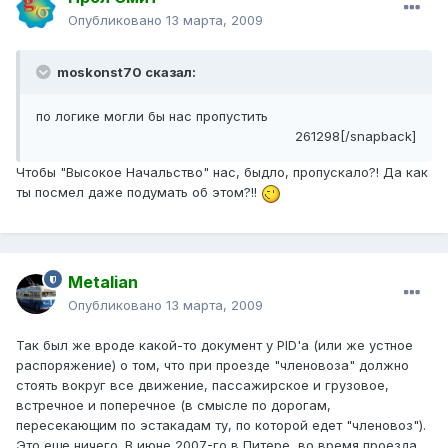
Опубликовано
13 марта, 2009
moskonst70 сказал:
по логике могли бы нас пропустить
261298[/snapback]
Чтобы "Высокое Начальство" нас, быдло, пропускало?! Да как
ты посмел даже подумать об этом?!!
Metalian
Опубликовано
13 марта, 2009
Так был же вроде какой-то документ у PID'а (или же устное
распоряжение) о том, что при проезде "членовоза" должно
стоять вокруг все движение, пассажирское и грузовое,
встречное и поперечное (в смысле по дорогам,
пересекающим по эстакадам ту, по которой едет "членовоз").
Это еще ничего. В июне 2007-го в Питере, во время проезда