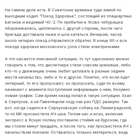
На самом деле есть. В Советские времена туда зимой по
выходным ходил "Поезд Здоровье", состоящий из плацкартных
вагонов и ведомый ЧС-2. По прибытии в Усово чебурашка
оборачивалась, цеплялалсь с другой стороны, после чего
бригада доставала лыжи и шла кататься. Вечером, часов
около четырех поезд отправлялся обратно. В конце 90-х все
поезда здоровья московского узла стали электричками.
А что касается описанной ситуации, то тут однозначно можно
говорить о том, что диспетчера стали совсем хреновые, либо
кто-то у движенцев очень любит целовать в разные задние
места начальство, либо и то и другое. Понятно, что если едет
литерный, то его пропускают, но пропускать, судя по всему
начинают с момента поступления информации о нем, безумно
ломая график. Сам время назад попал в такую ситуацию. Ехал
в Серпухов, а на Павелецком ходу как раз ПДС рванули. Так
вот, когда садился в Серпуховскую собаку на Ленинградской,
то по МК просвистела АЧ-шка. Потом нас и всех, включая
экспресс в Ясную поляну поставили стоймя на Курском, где
мы стояли минут тридцать, а после того, как просвистела АЧ с
начальством поехали. Оставалось тольько материться, ведь