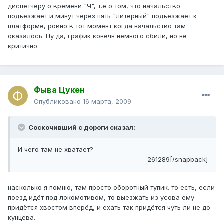
диспетчеру о времени "Ч", т.е о том, что начальство
подъезжает и минут через пять "литерный" подъезжает к
платформе, ровно в тот момент когда начальство там
оказалось. Ну да, график конечн немного сбили, но не
критично.
Фыва Цукен
Опубликовано
16 марта, 2009
Соскочивший с дороги сказал:
И чего там не хватает?
261289[/snapback]
насколько я помню, там просто оборотный тупик. то есть, если
поезд идёт под локомотивом, то выезжать из усова ему
придётся хвостом вперёд, и ехать так придётся чуть ли не до
кунцева.