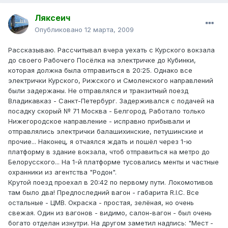
Ляксеич
Опубликовано
12 марта, 2009
Рассказываю. Рассчитывал вчера уехать с Курского вокзала
до своего Рабочего Посёлка на электричке до Кубинки,
которая должна была отправиться в 20:25. Однако все
электрички Курского, Рижского и Смоленского направлений
были задержаны. Не отправлялся и транзитный поезд
Владикавказ - Санкт-Петербург. Задерживался с подачей на
посадку скорый № 71 Москва - Белгород. Работало только
Нижегородское направление - исправно прибывали и
отправлялись электрички балашихинские, петушинские и
прочие... Наконец, я отчаялся ждать и пошёл через 1-ю
платформу в здание вокзала, чтоб отправиться на метро до
Белорусского... На 1-й платформе тусовались менты и частные
охранники из агентства "Родон".
Крутой поезд проехал в 20:42 по первому пути. Локомотивов
там было два! Предпоследний вагон - габарита R.I.C. Все
остальные - ЦМВ. Окраска - простая, зелёная, но очень
свежая. Один из вагонов - видимо, салон-вагон - был очень
богато отделан изнутри. На другом заметил надпись: "Мест -