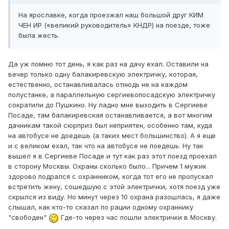
На ярославке, когда проезжал наш большой друг КИМ
ЧЕН ИР («великий руководитель» КНДР) на поезде, тоже
была жесть.
Да уж помню тот день, я как раз на дачу ехал. Оставили на
вечер только одну балакиревскую электричку, которая,
естественно, останавливалась отнюдь не на каждом
полустанке, а параллельную сергиевопосадскую электричку
сократили до Пушкино. Ну ладно мне выходить в Сергиеве
Посаде, там балакиревская останавливается, а вот многим
дачникам такой сюрприз был неприятен, особенно там, куда
на автобусе не доедешь (а таких мест большинство). А я еще
и с великом ехал, так что на автобусе не поедешь. Ну так
вышел я в Сергиеве Посаде и тут как раз этот поезд проехал
в сторону Москвы. Охраны сколько было... Причем 1 мужик
здорово подрался с охранником, когда тот его не пропускал
встретить жену, сошедшую с этой электрички, хотя поезд уже
скрылся из виду. Но минут через 10 охрана разошлась, я даже
слышал, как кто-то сказал по рации одному охраннику
"свободен"
Где-то через час пошли электрички в Москву.