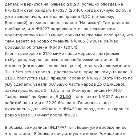
делам, и вернулся на Кунцево
20.27
, успешно опоздав на
№6423 и стал ожидать №6327 (20:40), когда стукнуло 20:55, я
уже занервничал, а когда не прошел ПДС (по-моему,
Брестский), я смело пошёл к кассе "На выход". Там радостно
сообщили, что №6327 задерживается по техническим
ориентировочно на 30 минут, причём также мне сообщили, что
"нам везёт", на Усово отменили №6465 (19:08) и сейчас
сообщили об отмене №6467 (20:54).
Итог - примерно в 21:10 мимо пассажирской платформы
ст.Кунцево, мирно проплыл фешенебельный состав из 6
вагонов (вагончики - зелёного цвета), ведомый локомотивом
ТЧ-1. Что это за поезд - рассказывать вряд ли кому-то надо. В
21.20, пропустив ПДС, пришла "собака" №6627 (Хоть что-то по
уму сделали, увезли бОльшую часть народа до Одинцово),
затем прошло еще 2 ПДСа, а на 3-ий путь пришёл №6467
"зарезаный" до Кунцево. В
21.40
я сел-таки в №6327, жутко
забитый, кстати и в 22.20 был на ст.Голицыно, а, как
оказалось в дальнейшем, я №6423 не опаздывал, он прошёл
ровно через 30 минут после №6327.
В общем, зажрались ПИД*РА*ТЫ! Людей уже вообще ни во
что не ставят! Я больше сочувствую жителям Ромашково и