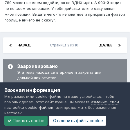
789 может не всем подойти, он не ВДНХ идёт. А 903-й ходит
не по всем остановкам. У тебя действительно озвученная
мной позиция. Выдать чего-то непонятное и прикрыться фразой
"больше ничего не скажу".
НАЗАД
Страница 2 из 10
ДАЛЕЕ
Заархивировано
Эта тема находится в архиве и закрыта для
дальнейших ответов.
Важная информация
Мы разместили
cookie-файлы
на ваше устройство, чтобы
Перейти к списку тем
помочь сделать этот сайт лучше. Вы можете
изменить свои
настройки cookie-файлов
, или продолжить без изменения
настроек.
Последние посетители
0 пользователей онлайн
Принять cookie
Отклонить файлы сookie
Ни одного зарегистрированного пользователя не