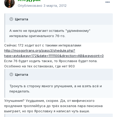
Опубликовано
3 марта, 2012
Цитата
А никто не предлагает оставить "удлинённому"
интервалы оригинального 76-го.
Сейчас 172 ходит вот с такими интервалами
http://mosgortrans.org/pass3/shedule.php?
type=avto&way=172&date=1111100&direction=AB&waypoint=0
Если 76 будет ходить также, то Ярославке будет попа.
Особенно на тех остановках, где нет 903
Цитата
Тронуть в сторону явного улучшения, а не взять всё и
переделать.
Улучшения? Ухудшения, скорее. Да, от мифического
продления троллейбуса до трёх вокзалов пара пенсиона
выиграет, но про Ярославку я написал чуть выше.