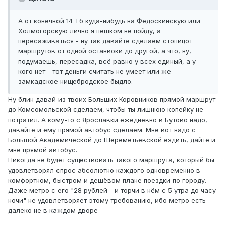
А от конечной 14 Тб куда-нибудь на Федоскинскую или
Холмогорскую лично я пешком не пойду, а
пересаживаться - ну так давайте сделаем стопицот
маршрутов от одной останвоки до другой, а что, ну,
подумаешь, пересадка, всё равно у всех единый, а у
кого нет - тот деньги считать не умеет или же
замкадское нищебродское быдло.
Ну блин давай из твоих Больших Коровников прямой маршрут
до Комсомольской сделаем, чтобы ты лишнюю копейку не
потратил. А кому-то с Ярославки ежедневно в Бутово надо,
давайте и ему прямой автобус сделаем. Мне вот надо с
Большой Академической до Шереметьевской ездить, дайте и
мне прямой автобус.
Никогда не будет существовать такого маршрута, который бы
удовлетворял спрос абсолютно каждого одновременно в
комфортном, быстром и дешёвом плане поездки по городу.
Даже метро с его "28 рублей - и торчи в нём с 5 утра до часу
ночи" не удовлетворяет этому требованию, ибо метро есть
далеко не в каждом дворе