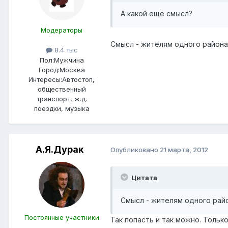
А какой ещё смысл?
Модераторы
Смысл - жителям одного района 
8.4 тыс
Пол:
Мужчина
Город:
Москва
Интересы:
Автостоп,
общественный
транспорт, ж.д.
поездки, музыка
А.Я.Дурак
Опубликовано
21 марта, 2012
Цитата
Смысл - жителям одного райо
Постоянные участники
Так попасть и так можно. Тольк