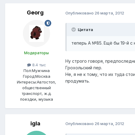
Georg
Опубликовано
26 марта, 2012
Цитата
теперь А №85. Ещё бы 19-й с 
Модераторы
Ну строго говоря, предпоследн
8.4 тыс
Грохольский пер.
Пол:
Мужчина
Не, я не к тому, что их туда с
Город:
Москва
продумать.
Интересы:
Автостоп,
общественный
транспорт, ж.д.
поездки, музыка
igla
Опубликовано
26 марта, 2012