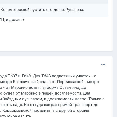
Холомогорской пустить его до пр. Русанова.
ИП, и делает?
уда Тб37 и Тб48. Для Тб48 подвозящий участок - с
 метро Ботанический сад, а от Переяслаской - метро
о - от Марфино есть платформа Останкино, до
о будет от Марфино в пешей досягаемости. Для
 и Звёздным бульваром, в досягаемости метро. Только с
ехать надо. Но оттуда как раз прямой транспорт до
до Комсомольской продлить, а с другой стороны
екту Мира ездить