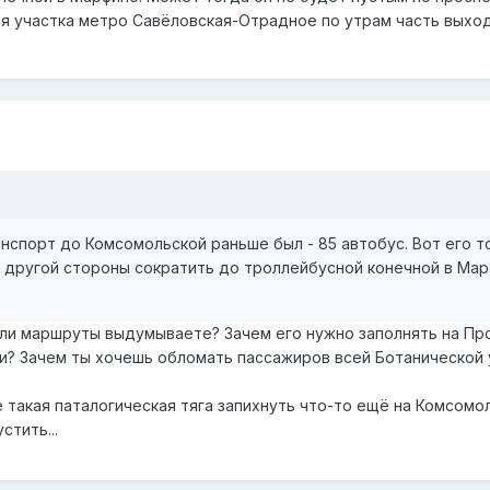
ия участка метро Савёловская-Отрадное по утрам часть выход
анспорт до Комсомольской раньше был - 85 автобус. Вот его т
 другой стороны сократить до троллейбусной конечной в Мар
о ли маршруты выдумываете? Зачем его нужно заполнять на Пр
и? Зачем ты хочешь обломать пассажиров всей Ботанической у
ме такая паталогическая тяга запихнуть что-то ещё на Комсо
стить...