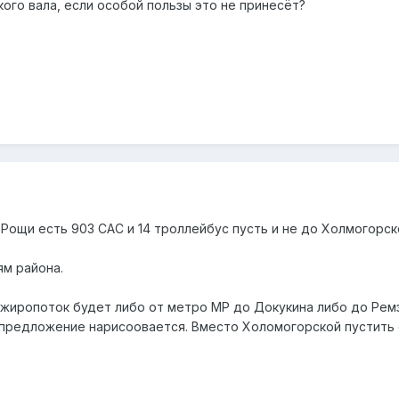
кого вала, если особой пользы это не принесёт?
Рощи есть 903 САС и 14 троллейбус пусть и не до Холмогорск
м района.
жиропоток будет либо от метро МР до Докукина либо до Ремз
 предложение нарисоовается. Вместо Холомогорской пустить е