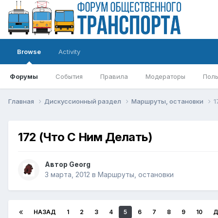
Browse
Activity
Форумы
События
Правила
Модераторы
Поль
Главная
Дискуссионный раздел
Маршруты, остановки
1
172 (Что С Ним Делать)
Автор
Georg
3 марта, 2012
в
Маршруты, остановки
НАЗАД
1
2
3
4
5
6
7
8
9
10
Д