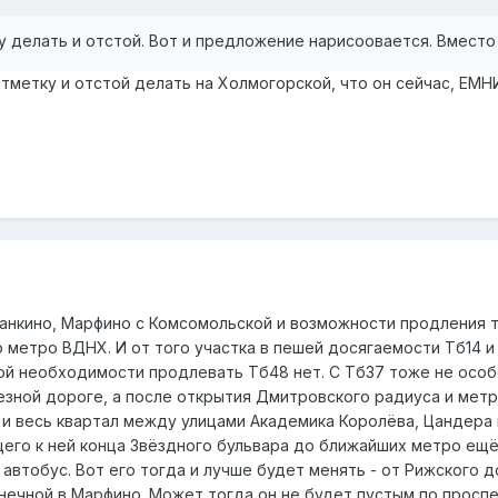
у делать и отстой. Вот и предложение нарисоовается. Вместо 
тметку и отстой делать на Холмогорской, что он сейчас, ЕМН
танкино, Марфино с Комсомольской и возможности продления т
 метро ВДНХ. И от того участка в пешей досягаемости Тб14 и
ой необходимости продлевать Тб48 нет. С Тб37 тоже не особ
зной дороге, а после открытия Дмитровского радиуса и метр
, и весь квартал между улицами Академика Королёва, Цандера
его к ней конца Звёздного бульвара до ближайших метро ещё 
автобус. Вот его тогда и лучше будет менять - от Рижского 
нечной в Марфино. Может тогда он не будет пустым по просп