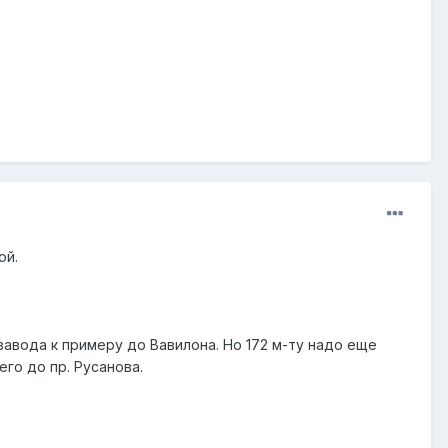
ой.
авода к примеру до Вавилона. Но 172 м-ту надо еще
го до пр. Русанова.