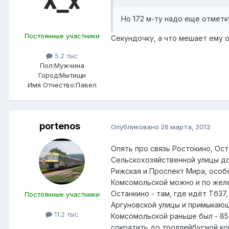
Но 172 м-ту надо еще отметк
Постоянные участники
Секундочку, а что мешает ему о
5.2 тыс
Пол:
Мужчина
Город:
Мытищи
Имя Отчество:
Павел
portenos
Опубликовано
26 марта, 2012
Опять про связь Ростокино, Ос
Сельскохозяйственной улицы до
Рижская и Проспект Мира, особ
Комсомольской можно и по желе
Останкино - там, где идёт Тб37
Постоянные участники
Аргуновской улицы и примыкающ
11.2 тыс
Комсомольской раньше был - 85 
сократить до троллейбусной ко