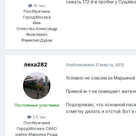
сажать 172-й в пробки у Сущёвс
10 тыс
Пол:
Мужчина
Город:
Москва
Имя
Отчество:
Александр
Яковлевич
Фамилия:
Дурак
леха282
Опубликовано
21 марта, 2012
Условно не совсем из Марьиной 
Прямой м-т не помешает жителя
Подозреваю, что основной паса
Постоянные участники
отметку делать и отстой. Вот и
2.5 тыс
Пол:
Мужчина
Город:
Москва СВАО
район Марьина Роща.