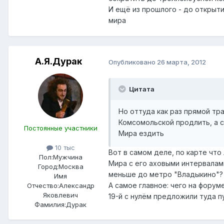
И ещё из прошлого - до открыт
мира
А.Я.Дурак
Опубликовано
26 марта, 2012
Цитата
Но оттуда как раз прямой тр
Комсомольской продлить, а с
Постоянные участники
Мира ездить
10 тыс
Вот в самом деле, по карте чт
Пол:
Мужчина
Мира с его аховыми интервалам
Город:
Москва
меньше до метро "Владыкино"?
Имя
А самое главное: чего на фору
Отчество:
Александр
Яковлевич
19-й с нулём предложили туда пу
Фамилия:
Дурак