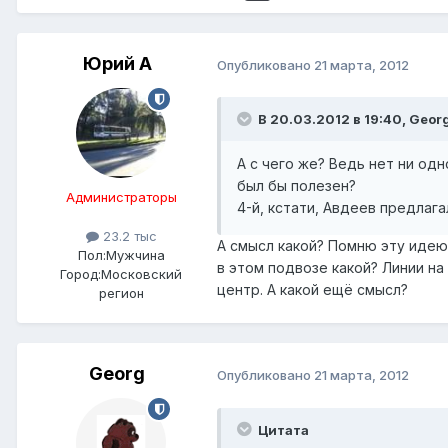
Юрий А
Опубликовано
21 марта, 2012
В 20.03.2012 в 19:40, Geor
А с чего же? Ведь нет ни од
был бы полезен?
Администраторы
4-й, кстати, Авдеев предлаг
23.2 тыс
А смысл какой? Помню эту идею
Пол:
Мужчина
в этом подвозе какой? Линии н
Город:
Московский
центр. А какой ещё смысл?
регион
Georg
Опубликовано
21 марта, 2012
Цитата