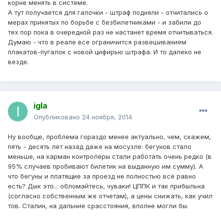
корне менять в системе.
А тут получается для галочки - штраф подняли - отчитались о
мерах принятых по борьбе с безбилетниками - и забили до
тех пор пока в очередной раз не настанет время отчитываться.
Думаю - что в реале все ограничится развешиванием
плакатов-пугалок с новой цифирью штрафа. И то далеко не
везде.
igla
Опубликовано
24 ноября, 2014
Ну вообще, проблема гораздо менее актуально, чем, скажем,
пять - десять лет назад даже на мосузле: бегунов стало
меньше, на карман контролёры стали работать очень редко (в
95% случаев пробивают билетик на выданную им сумму). А
что бегуны и платящие за проезд не полностью всё равно
есть? Дык это... обломайтесь, чуваки! ЦППК и так прибыльна
(согласно собственным же отчетам), а цены снижать, как учил
тов. Сталин, на дальние срасстояния, вполне могли бы.