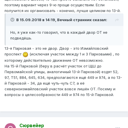
поэтому вариант через 9-ю проще осуществим. Если
получится их организовать - конечно, лучше целиком по 13-й.
В 15.09.2018 в 14:19,
Вечный странник
сказал:
Но, я уже как-то говорил, что в каждый двор ОТ не
подведёшь.
13-я Парковая - это не двор. Двор - это Измайловский
проспект
(исключая участок между 1 и 3 Парковыми) , по
которому действительно движение ОТ невозможно.
На 15-й Парковой (беру в расчёт участок от ЩШ до
Первомайской улицы, аналогичный 13-й Парковой) ездят 52,
97, Т51, 884, 645, 634, предполагаются ещё 449 и 974, а по 13-
й Парковой - 34, да ещё чуть-чуть С7, а её
северноизмайловский участок вовсе лишён ОТ. Посему и
вопросы о целесообразности 449 и 974 по 15-й Парковой.
Сюрвейер