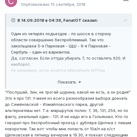
Опубликовано
15 сентября, 2018
В 14.09.2018 в 04:39,
FanatOT
сказал:
Один из четырёх подъездов - по шоссе в сторону
области совершенно беспроблемный. Так что
закольцовка 5-я Парковая - ЩШ - 9-я Парковая -
Сирбуль - один из вариантов.
Да, согласен. Если оттуда убирать 7, то оставлять 620. И
наоборот.
Ну например, если хочется обеспечить НОТом
Магнитогорскую (и заодно помочь 505, который на МК не
Показать
справляется), то почему бы не пустить 974 по трассе
Новокосино - ЮИ с закольцовкой Магниторская - Малый
"Послушай, Зин, не трогай шурина, какой ни есть, а он родня!"
Купавенский - Челябинская - Большой Купавенский?
Это я про 131. У меня из всего разнообразия выбора доехать
до Семёновской - Измайловского парка, другой
альтернативы нет. Т.е. маршрутов полно: 7, 36, 131, 254, но по
факту, реальный один - 131. И не надо его в Гольяново. Кто-то
говорил про беспробочный проезд с дублёра Щелчка с левым
поворотом. Так вот: чтобы мне попасть от 10а/п на к/ст
Щёлковская в пятницу вечером в 19.30, я поехал следующим