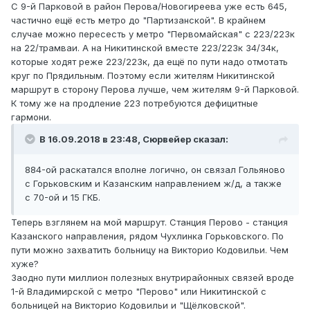
С 9-й Парковой в район Перова/Новогиреева уже есть 645,
частично ещё есть метро до "Партизанской". В крайнем
случае можно пересесть у метро "Первомайская" с 223/223к
на 22/трамваи. А на Никитинской вместе 223/223к 34/34к,
которые ходят реже 223/223к, да ещё по пути надо отмотать
круг по Прядильным. Поэтому если жителям Никитинской
маршрут в сторону Перова лучше, чем жителям 9-й Парковой.
К тому же на продление 223 потребуются дефицитные
гармони.
В 16.09.2018 в 23:48,
Сюрвейер
сказал:
884-ой раскатался вполне логично, он связал Гольяново
с Горьковским и Казанским направлением ж/д, а также
с 70-ой и 15 ГКБ.
Теперь взглянем на мой маршрут. Станция Перово - станция
Казанского направления, рядом Чухлинка Горьковского. По
пути можно захватить больницу на Викторио Кодовильи. Чем
хуже?
Заодно пути миллион полезных внутрирайонных связей вроде
1-й Владимирской с метро "Перово" или Никитинской с
больницей на Викторио Кодовильи и "Щёлковской".