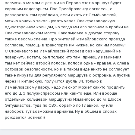
возможно мамам с детьми из Перово этот маршрут будет
хорошим подспорьем. Про Преображенку согласен, с
разворотом там проблема, если ехать от Семёновской,
можно конечно закольцевать через Электрозаводскую
односторонним кольцом, но тогда мы его загоним в пробки на
Электрозаводском мосту. Закольцовка в другую сторону
также бессмысленна. Про жителей Измайловского проезда
согласен, помощь в транспорте им нужна, но как им помочь?
С Сиреневого на Измайловский проезд без нарушений не
повернуть, кстати, был только что там, приношу извинения,
там нет сейчас второй полосы, полоса одна - правая. А слева
островок безопасности, но и в таком виде никто не согласует
такие пируэты для регулярного маршрута с островка. А пустив
через Н китинскую, получится дубль 34, только к
Измайловскому парку, надо ли оно? Может как-то продлить
его до ШЭ полуэкспрессом или как-то еще. Или вообще
отдельный кольцевой маршрут из Измайлово до м. Шоссе
Энтущиастов, туда по СВХ, обратно по Главной, ну или
наоборот, тут возможны варианты. Ну в общем в спорах
рождается истина)))