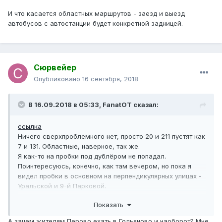
И что касается областных маршрутов - заезд и выезд
автобусов с автостанции будет конкретной задницей.
Сюрвейер
Опубликовано
16 сентября, 2018
В 16.09.2018 в 05:33,
FanatOT
сказал:
ссылка
Ничего сверхпроблемного нет, просто 20 и 211 пустят как
7 и 131. Областные, наверное, так же.
Я как-то на пробки под дублёром не попадал.
Поинтересуюсь, конечно, как там вечером, но пока я
видел пробки в основном на перпендикулярных улицах -
Уральской и 9-й Парковой.
А вообще, как уже писал, я сторонник выделения
Показать
маршрута Гольяново - Перово в отдельный маршрут
(например,
такой
), а 131 продлить в Измайлово
А зачем жителям Перово ехать в Гольяново и наоборот? Мне