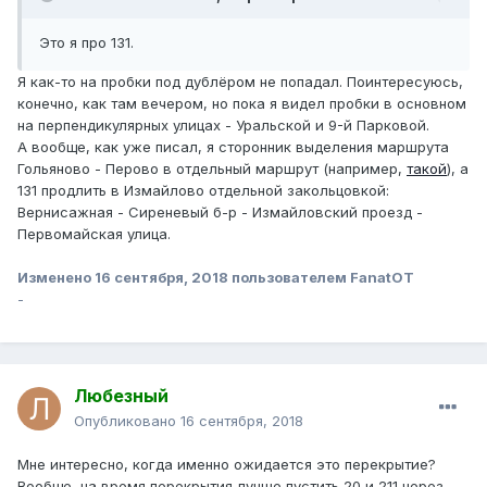
Это я про 131.
Я как-то на пробки под дублёром не попадал. Поинтересуюсь,
конечно, как там вечером, но пока я видел пробки в основном
на перпендикулярных улицах - Уральской и 9-й Парковой.
А вообще, как уже писал, я сторонник выделения маршрута
Гольяново - Перово в отдельный маршрут (например,
такой
), а
131 продлить в Измайлово отдельной закольцовкой:
Вернисажная - Сиреневый б-р - Измайловский проезд -
Первомайская улица.
Изменено
16 сентября, 2018
пользователем FanatOT
-
Любезный
Опубликовано
16 сентября, 2018
Мне интересно, когда именно ожидается это перекрытие?
Вообще, на время перекрытия лучше пустить 20 и 211 через