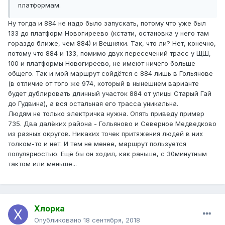
платформам.
Ну тогда и 884 не надо было запускать, потому что уже был
133 до платформ Новогиреево (кстати, остановка у него там
гораздо ближе, чем 884) и Вешняки. Так, что ли? Нет, конечно,
потому что 884 и 133, помимо двух пересечений трасс у ЩШ,
100 и платформы Новогиреево, не имеют ничего больше
общего. Так и мой маршрут сойдётся с 884 лишь в Гольянове
(в отличие от того же 974, который в нынешнем варианте
будет дублировать длинный участок 884 от улицы Старый Гай
до Гудвина), а вся остальная его трасса уникальна.
Людям не только электричка нужна. Опять приведу пример
735. Два далёких района - Гольяново и Северное Медведково
из разных округов. Никаких точек притяжения людей в них
толком-то и нет. И тем не менее, маршрут пользуется
популярностью. Ещё бы он ходил, как раньше, с 30минутным
тактом или меньше...
Хлорка
Опубликовано
18 сентября, 2018