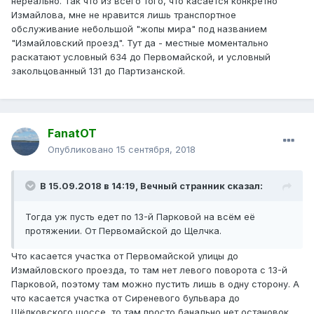
нереально. Так что из всего того, что касается конкретно
Измайлова, мне не нравится лишь транспортное
обслуживание небольшой "жопы мира" под названием
"Измайловский проезд". Тут да - местные моментально
раскатают условный 634 до Первомайской, и условный
закольцованный 131 до Партизанской.
FanatOT
Опубликовано
15 сентября, 2018
В 15.09.2018 в 14:19,
Вечный странник
сказал:
Тогда уж пусть едет по 13-й Парковой на всём её
протяжении. От Первомайской до Щелчка.
Что касается участка от Первомайской улицы до
Измайловского проезда, то там нет левого поворота с 13-й
Парковой, поэтому там можно пустить лишь в одну сторону. А
что касается участка от Сиреневого бульвара до
Щёлковского шоссе, то там просто банально нет остановок,