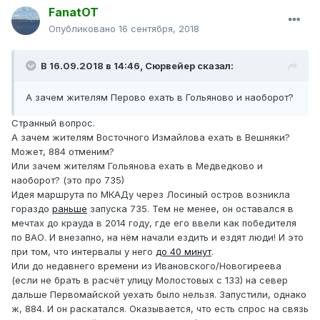
FanatOT
Опубликовано
16 сентября, 2018
В 16.09.2018 в 14:46,
Сюрвейер
сказал:
А зачем жителям Перово ехать в Гольяново и наоборот?
Странный вопрос.
А зачем жителям Восточного Измайлова ехать в Вешняки?
Может, 884 отменим?
Или зачем жителям Гольянова ехать в Медведково и
наоборот? (это про 735)
Идея маршрута по МКАДу через Лосиный остров возникла
гораздо
раньше
запуска 735. Тем не менее, он оставался в
мечтах до крауда в 2014 году, где его ввели как победителя
по ВАО. И внезапно, на нём начали ездить и ездят люди! И это
при том, что интервалы у него
до 40 минут
.
Или до недавнего времени из Ивановского/Новогиреева
(если не брать в расчёт улицу Молостовых с 133) на север
дальше Первомайской уехать было нельзя. Запустили, однако
ж, 884. И он раскатался. Оказывается, что есть спрос на связь