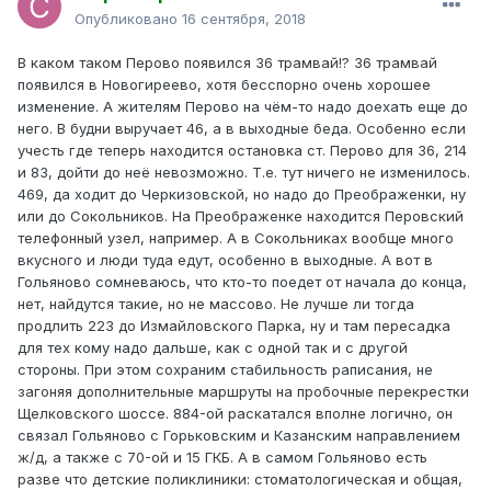
Опубликовано
16 сентября, 2018
В каком таком Перово появился 36 трамвай!? 36 трамвай
появился в Новогиреево, хотя бесспорно очень хорошее
изменение. А жителям Перово на чём-то надо доехать еще до
него. В будни выручает 46, а в выходные беда. Особенно если
учесть где теперь находится остановка ст. Перово для 36, 214
и 83, дойти до неё невозможно. Т.е. тут ничего не изменилось.
469, да ходит до Черкизовской, но надо до Преображенки, ну
или до Сокольников. На Преображенке находится Перовский
телефонный узел, например. А в Сокольниках вообще много
вкусного и люди туда едут, особенно в выходные. А вот в
Гольяново сомневаюсь, что кто-то поедет от начала до конца,
нет, найдутся такие, но не массово. Не лучше ли тогда
продлить 223 до Измайловского Парка, ну и там пересадка
для тех кому надо дальше, как с одной так и с другой
стороны. При этом сохраним стабильность раписания, не
загоняя дополнительные маршруты на пробочные перекрестки
Щелковского шоссе. 884-ой раскатался вполне логично, он
связал Гольяново с Горьковским и Казанским направлением
ж/д, а также с 70-ой и 15 ГКБ. А в самом Гольяново есть
разве что детские поликлиники: стоматологическая и общая,