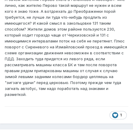
отдельной закольцовкой: Вернисажная - Сиреневый б-р
лично, как жителю Перово такой маршрут не нужен и всем
- Измайловский проезд - Первомайская улица.
кого я знаю тоже. А вотдоехать до Преображенки порой
требуется, не лучше ли туда что-нибудь продлить из
имеющегося? И какой смысл в закольцовке 131 таким
способом? Жители домов этом районе пользуются 230,
который ходит гораздо чаще от Черкизовской и 131 с
имеющимися интервалами поток на себя не перетянет. Плюс
поворот с Сиреневого на Измайловский проезд в имеющейся
схеме организации движения невозможен в соответствии с
ПДД. Заходить туда придется из левого ряда, если
рассматривать машины класса БК и там после поворота
правым рядом припаркованы машины от случая к случаю
зимой левыми задними колесами бордюр цепляешь на
"зигзаге удачи" перед церковью. Поэтому прежде чем туда
загнать автобус, там надо поработать над знаками и
разметкой.
1