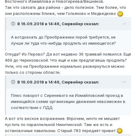
Восточного Измайлова и Новогиреева/Вешняков.
Так что связать два района - дело полезное. Тем более, что
они расположены ближе, чем Гольяново и Медведково
В 16.09.2018 в 14:46,
Сюрвейер
сказал:
А вотдоехать до Преображенки порой требуется, не
лучше ли туда что-нибудь продлить из имеющегося?
Откуда? Из Перово? Да вот недавно 36 трамвай появился. Ещё
469 до Черкизовской. Что ещё и как предлагаешь продлить?
Учти, что на Преображенке нормально развернуться можно
только со стороны области.
В 16.09.2018 в 14:46,
Сюрвейер
сказал:
Плюс поворот с Сиреневого на Измайловский проезд в
имеющейся схеме организации движения невозможен в
соответствии с ПДД.
А вот это веское возражение. Впрочем, ничто не мешает
пустить по параллельной Никитинской. Там же есть и
остановочные павильоны. Старый 783 передаёт привет