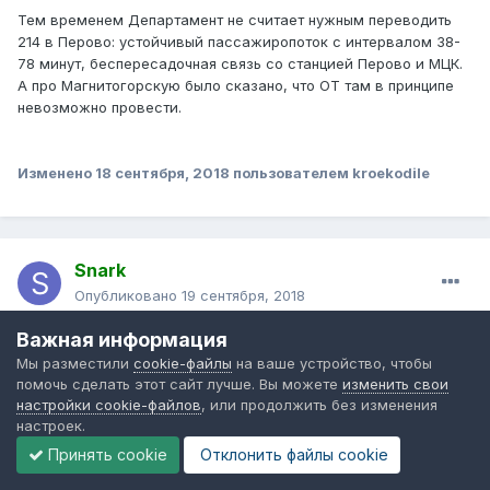
Тем временем Департамент не считает нужным переводить
214 в Перово: устойчивый пассажиропоток с интервалом 38-
78 минут, беспересадочная связь со станцией Перово и МЦК.
А про Магнитогорскую было сказано, что ОТ там в принципе
невозможно провести.
Изменено
18 сентября, 2018
пользователем kroekodile
Snark
Опубликовано
19 сентября, 2018
Важная информация
В 18.09.2018 в 15:42,
Андрей 20 (3)
сказал:
Мы разместили
cookie-файлы
на ваше устройство, чтобы
помочь сделать этот сайт лучше. Вы можете
изменить свои
Чего так?
настройки cookie-файлов
, или продолжить без изменения
настроек.
По сообщениям агентства ОБС - его хотят слиять с 38-ым,
Принять cookie
Отклонить файлы сookie
продлив последний до 3-ей Владимирской.