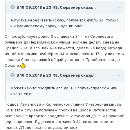
В 16.09.2018 в 23:48,
Сюрвейер
сказал:
А пу
стив через Н китинскую, получится дубль 34, только
к Измайловскому парку, надо ли оно?
Он продублирует ровно 3 остановки 34 - от Сиреневого
бульвара до Первомайской улицы (если не делать заезд на
Прядильные, а его, как мне кажется, делать не надо). Исходя
из той же логики, дублёром 34 можно назвать 171 - у них есть
гораздо более длинный общий участок от Преображенки до
Сокола
В 16.09.2018 в 23:48,
Сюрвейер
сказал:
Может как-то продлить его до ШЭ полуэкспрессом или
как-то еще.
Подвоз Измайлова к Калининской линии? Интересная мысль.
Но в этом случае получаем пробки на шоссе Энтузиастов.
Мне больше нравится продление 12 трамвая до 16-й Парковой
через проспект Будённого с отменой 34, которое стоит в
планах ДТ, но пока не осуществилось.