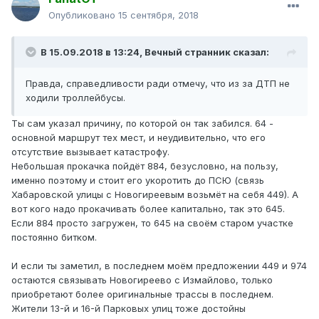
Опубликовано
15 сентября, 2018
В 15.09.2018 в 13:24,
Вечный странник
сказал:
Правда, справедливости ради отмечу, что из за ДТП не
ходили троллейбусы.
Ты сам указал причину, по которой он так забился. 64 -
основной маршрут тех мест, и неудивительно, что его
отсутствие вызывает катастрофу.
Небольшая прокачка пойдёт 884, безусловно, на пользу,
именно поэтому и стоит его укоротить до ПСЮ (связь
Хабаровской улицы с Новогиреевым возьмёт на себя 449). А
вот кого надо прокачивать более капитально, так это 645.
Если 884 просто загружен, то 645 на своём старом участке
постоянно битком.
И если ты заметил, в последнем моём предложении 449 и 974
остаются связывать Новогиреево с Измайлово, только
приобретают более оригинальные трассы в последнем.
Жители 13-й и 16-й Парковых улиц тоже достойны