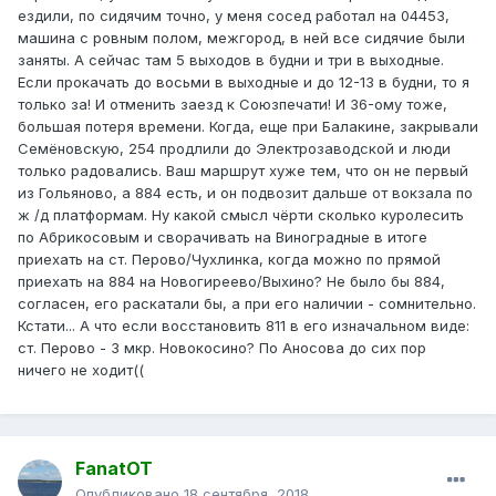
ездили, по сидячим точно, у меня сосед работал на 04453,
машина с ровным полом, межгород, в ней все сидячие были
заняты. А сейчас там 5 выходов в будни и три в выходные.
Если прокачать до восьми в выходные и до 12-13 в будни, то я
только за! И отменить заезд к Союзпечати! И 36-ому тоже,
большая потеря времени. Когда, еще при Балакине, закрывали
Семёновскую, 254 продлили до Электрозаводской и люди
только радовались. Ваш маршрут хуже тем, что он не первый
из Гольяново, а 884 есть, и он подвозит дальше от вокзала по
ж /д платформам. Ну какой смысл чёрти сколько куролесить
по Абрикосовым и сворачивать на Виноградные в итоге
приехать на ст. Перово/Чухлинка, когда можно по прямой
приехать на 884 на Новогиреево/Выхино? Не было бы 884,
согласен, его раскатали бы, а при его наличии - сомнительно.
Кстати... А что если восстановить 811 в его изначальном виде:
ст. Перово - 3 мкр. Новокосино? По Аносова до сих пор
ничего не ходит((
FanatOT
Опубликовано
18 сентября, 2018