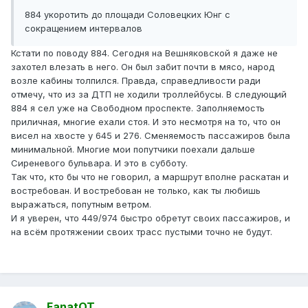
884 укоротить до площади Соловецких Юнг с
сокращением интервалов
Кстати по поводу 884. Сегодня на Вешняковской я даже не
захотел влезать в него. Он был забит почти в мясо, народ
возле кабины толпился. Правда, справедливости ради
отмечу, что из за ДТП не ходили троллейбусы. В следующий
884 я сел уже на Свободном проспекте. Заполняемость
приличная, многие ехали стоя. И это несмотря на то, что он
висел на хвосте у 645 и 276. Сменяемость пассажиров была
минимальной. Многие мои попутчики поехали дальше
Сиреневого бульвара. И это в субботу.
Так что, кто бы что не говорил, а маршрут вполне раскатан и
востребован. И востребован не только, как ты любишь
выражаться, попутным ветром.
И я уверен, что 449/974 быстро обретут своих пассажиров, и
на всём протяжении своих трасс пустыми точно не будут.
FanatOT