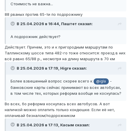
Стоимость не важна...
88 рваных против 65-ти по подорожнику
В 25.04.2026 в 16:44,
Паштет
сказал:
А подорожник действует?
Действует. Причем, это и к пригородным маршрутам по
Таллинскому шоссе типа 482-го тоже относится: проезд в них
всё равно 65/88 р., несмотря на длину маршрута в 70 км
В 25.04.2026 в 17:19,
Higre
сказал:
Более взвешенный вопрос скорее всего к
-
@igla
банковские карты сейчас принимают во всех автобусах,
в том числе тех, которых реформа вообще не коснулась?
Во всех, бо реформа коснулась всех автобусов. А вот
наличкой можно оплатить только кондюшке. Если её нет,
оплачивай безналом/подорожником
В 25.04.2026 в 17:13,
Касым
сказал: