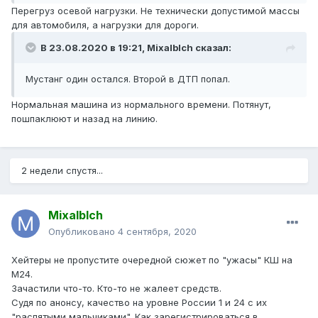
Перегруз осевой нагрузки. Не технически допустимой массы
для автомобиля, а нагрузки для дороги.
В 23.08.2020 в 19:21,
Mixalblch
сказал:
Мустанг один остался. Второй в ДТП попал.
Нормальная машина из нормального времени. Потянут,
пошпаклюют и назад на линию.
2 недели спустя...
Mixalblch
Опубликовано
4 сентября, 2020
Хейтеры не пропустите очередной сюжет по "ужасы" КШ на
М24.
Зачастили что-то. Кто-то не жалеет средств.
Судя по анонсу, качество на уровне России 1 и 24 с их
"распятыми мальчиками". Как зарегистрироваться в