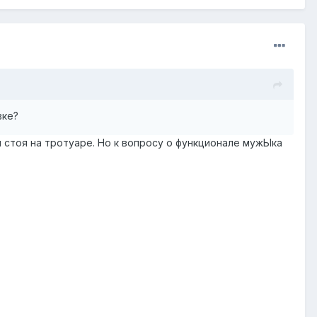
вке?
и стоя на тротуаре. Но к вопросу о функционале мужЫка