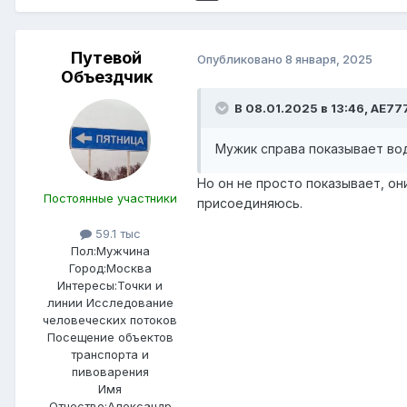
Путевой
Опубликовано
8 января, 2025
Объездчик
В 08.01.2025 в 13:46,
AE77
Мужик справа показывает во
Но он не просто показывает, он
Постоянные участники
присоединяюсь.
59.1 тыс
Пол:
Мужчина
Город:
Москва
Интересы:
Точки и
линии Исследование
человеческих потоков
Посещение объектов
транспорта и
пивоварения
Имя
Отчество:
Александр