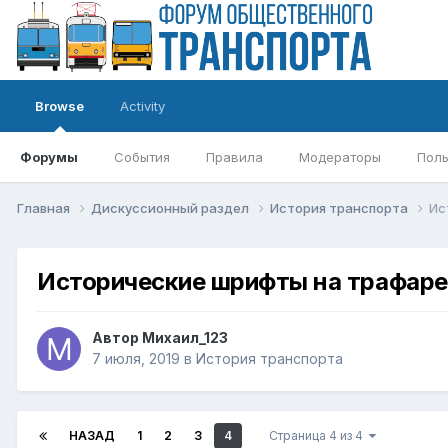
Browse
Activity
Форумы
События
Правила
Модераторы
Поль
Главная
Дискуссионный раздел
История транспорта
Ис
Исторические шрифты на трафаре
Автор
Михаил_123
7 июля, 2019
в
История транспорта
НАЗАД
1
2
3
4
Страница 4 из 4