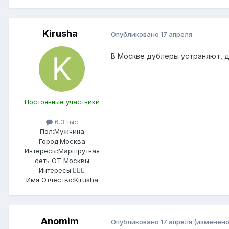
Kirusha
Опубликовано
17 апреля
В Москве дублеры устраняют, д
Постоянные участники
6.3 тыс
Пол:
Мужчина
Город:
Москва
Интересы:
Маршрутная
сеть ОТ Москвы
Интересы:
🤷🏻‍♂️
Имя Отчество:
Kirusha
Anomim
Опубликовано
17 апреля
(изменено