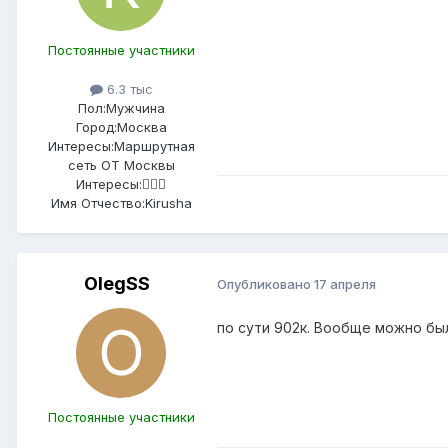
Постоянные участники
6.3 тыс
Пол:
Мужчина
Город:
Москва
Интересы:
Маршрутная
сеть ОТ Москвы
Интересы:
🤷🏻‍♂️
Имя Отчество:
Kirusha
OlegSS
Опубликовано
17 апреля
по сути 902к. Вообще можно был
Постоянные участники