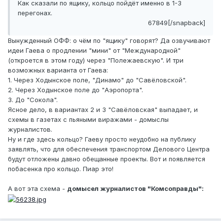
Как сказали по ящику, кольцо пойдёт именно в 1-3
перегонах.
67849[/snapback]
Вынужденный ОФФ: о чём по "ящику" говорят? Да озвучивают
идеи Гаева о продлении "мини" от "Международной"
(откроется в этом году) через "Полежаевскую". И три
возможных варианта от Гаева:
1. Через Ходынское поле, "Динамо" до "Савёловской".
2. Через Ходынское поле до "Аэропорта".
3. До "Сокола".
Ясное дело, в вариантах 2 и 3 "Савёловская" выпадает, и
схемы в газетах с пьяными виражами - домыслы
журналистов.
Ну и где здесь кольцо? Гаеву просто неудобно на публику
заявлять, что для обеспечения транспортом Делового Центра
будут отложены давно обещанные проекты. Вот и появляется
побасенка про кольцо. Пиар это!
А вот эта схема -
домысел журналистов "Комсоправды":