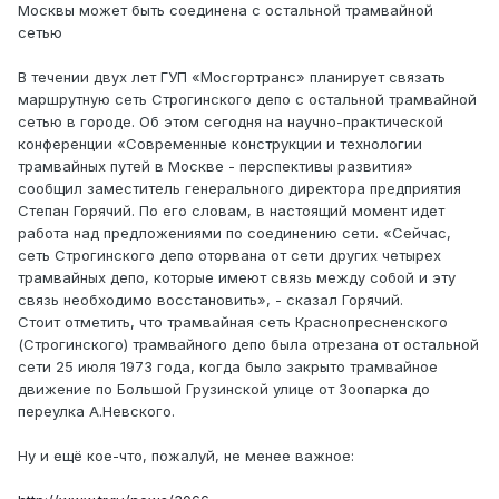
Москвы может быть соединена с остальной трамвайной
сетью
В течении двух лет ГУП «Мосгортранс» планирует связать
маршрутную сеть Строгинского депо с остальной трамвайной
сетью в городе. Об этом сегодня на научно-практической
конференции «Современные конструкции и технологии
трамвайных путей в Москве - перспективы развития»
сообщил заместитель генерального директора предприятия
Степан Горячий. По его словам, в настоящий момент идет
работа над предложениями по соединению сети. «Сейчас,
сеть Строгинского депо оторвана от сети других четырех
трамвайных депо, которые имеют связь между собой и эту
связь необходимо восстановить», - сказал Горячий.
Стоит отметить, что трамвайная сеть Краснопресненского
(Строгинского) трамвайного депо была отрезана от остальной
сети 25 июля 1973 года, когда было закрыто трамвайное
движение по Большой Грузинской улице от Зоопарка до
переулка А.Невского.
Ну и ещё кое-что, пожалуй, не менее важное: