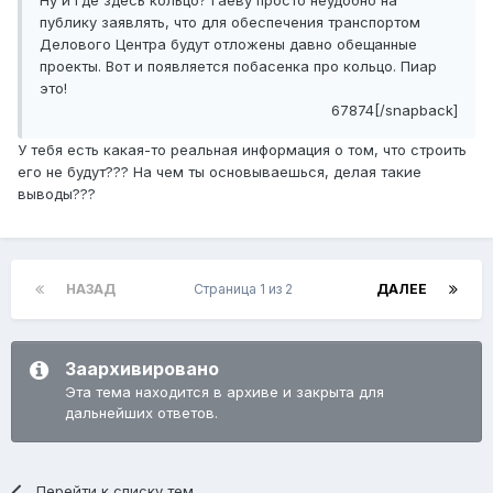
Ну и где здесь кольцо? Гаеву просто неудобно на
публику заявлять, что для обеспечения транспортом
Делового Центра будут отложены давно обещанные
проекты. Вот и появляется побасенка про кольцо. Пиар
это!
67874[/snapback]
У тебя есть какая-то реальная информация о том, что строить
его не будут??? На чем ты основываешься, делая такие
выводы???
НАЗАД
Страница 1 из 2
ДАЛЕЕ
Заархивировано
Эта тема находится в архиве и закрыта для
дальнейших ответов.
Перейти к списку тем