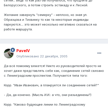
сетей... Ведь то как раз бы получалось, что продлить до
Белорусского, а потом строить эстакаду и к Лесной.
Желание завернуть "семерку" - неплохо, но зная ул.
Образцова и Тихвинку то как та некоторые индивиды
паркуются.... это может несколько негативно сказаться на
работе маршрута.
PavelV
Опубликовано
22 декабря, 2005
Да всё помоему вяжется! Никто из руководителей просто не
хочет даже представлять себе как, соединение сетей связано
с Ленинградским проспектом. Получается типа того:
Корр. "Иван Иванович, а планруется ли соединение сетей?"
- Да, да конечно. (Мысль И.И.: а что, они разьединены?)
Корр. "Каково будующее линии по Ленинградскому