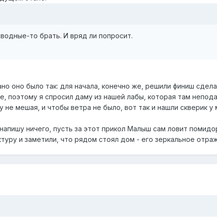
зводные-то брать. И вряд ли попросит.
но оно было так: для начала, конечно же, решили финиш сдела
де, поэтому я спросил даму из нашей лабы, которая там непод
 не мешая, и чтобы ветра не было, вот так и нашли скверик у 
напишу ничего, пусть за этот прикол Малыш сам ловит помидо
туру и заметили, что рядом стоял дом - его зеркальное отра