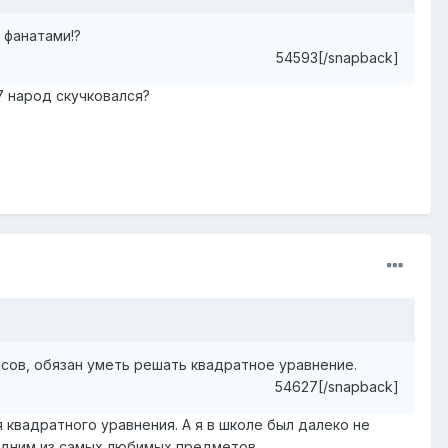
 фанатами!?
54593[/snapback]
7 народ скучковался?
ссов, обязан уметь решать квадратное уравнение.
54627[/snapback]
 квадратного уравнения. А я в школе был далеко не
одним из самых любимых предметов.