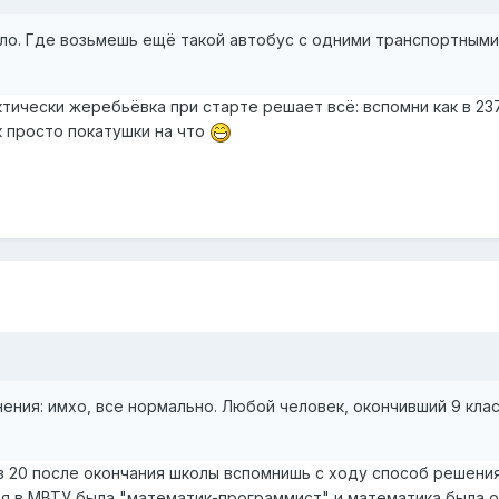
ло. Где возьмешь ещё такой автобус с одними транспортными
ктически жеребьёвка при старте решает всё: вспомни как в 23
к просто покатушки на что
ения: имхо, все нормально. Любой человек, окончивший 9 кла
з 20 после окончания школы вспомнишь с ходу способ решения
я в МВТУ была "математик-программист" и математика была 