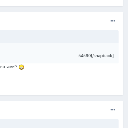
54590[/snapback]
анатами!?