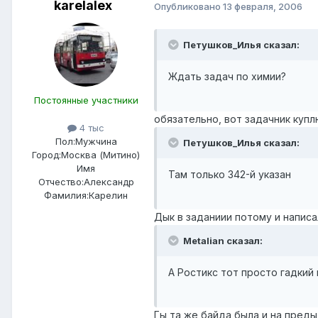
karelalex
Опубликовано
13 февраля, 2006
Петушков_Илья сказал:
Ждать задач по химии?
Постоянные участники
обязательно, вот задачник купл
4 тыс
Пол:
Мужчина
Петушков_Илья сказал:
Город:
Москва (Митино)
Имя
Там только 342-й указан
Отчество:
Александр
Фамилия:
Карелин
Дык в заданиии потому и написа
Metalian сказал:
А Ростикс тот просто гадкий 
Гы та же байда была и на пред