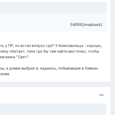
54699[/snapback]
ть у ПР, но встал вопрос где? У Комсомольца - хорошо,
алёку обитает, типа где бы там найти местечко, чтобы
магазина "Свет".
ры, а домик выбрал я, надеюсь, побывавшие в Химках
жение.