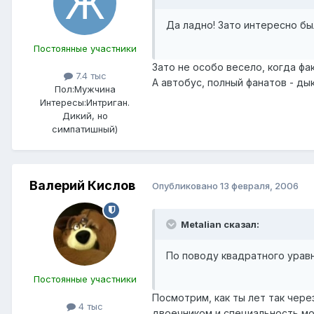
Да ладно! Зато интересно бы
Постоянные участники
Зато не особо весело, когда фа
7.4 тыс
А автобус, полный фанатов - ды
Пол:
Мужчина
Интересы:
Интриган.
Дикий, но
симпатишный)
Валерий Кислов
Опубликовано
13 февраля, 2006
Metalian сказал:
По поводу квадратного уравн
Постоянные участники
Посмотрим, как ты лет так чере
4 тыс
двоечником и специальность мо