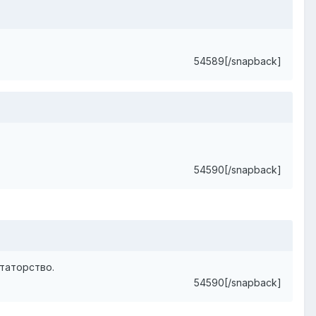
54589[/snapback]
54590[/snapback]
нтаторство.
54590[/snapback]